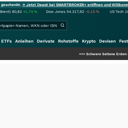
ie geschenkt.
→ Jetzt Depot bei SMARTBROKER+ eröffnen und Willkom
(Brent)
80,82
+1,74
%
Dow Jones
54.317,92
-0,15
%
US Tech 1
ETFs
Anleihen
Derivate
Rohstoffe
Krypto
Devisen
Fest
+++
Schwere Seltene Erden: Entsteht hie