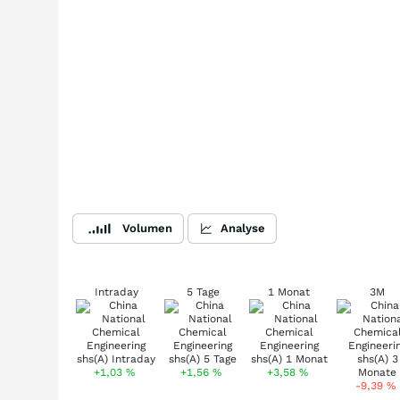
Volumen
Analyse
Intraday
5 Tage
1 Monat
3M
+1,03
%
+1,56
%
+3,58
%
-9,39
%