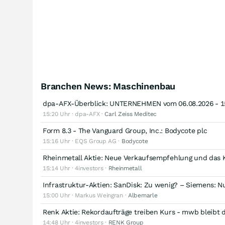
Branchen News: Maschinenbau
dpa-AFX-Überblick: UNTERNEHMEN vom 06.08.2026 - 1
15:20 Uhr · dpa-AFX ·
Carl Zeiss Meditec
Form 8.3 - The Vanguard Group, Inc.: Bodycote plc
15:16 Uhr · EQS Group AG ·
Bodycote
Rheinmetall Aktie: Neue Verkaufsempfehlung und das K
15:14 Uhr · 4investors ·
Rheinmetall
Infrastruktur-Aktien: SanDisk: Zu wenig? – Siemens:
15:00 Uhr · Markus Weingran ·
Albemarle
Renk Aktie: Rekordaufträge treiben Kurs - mwb bleibt 
14:48 Uhr · 4investors ·
RENK Group