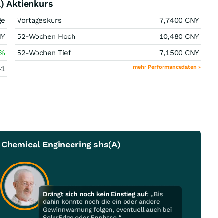
A) Aktienkurs
ge
Vortageskurs
7,7400
CNY
NY
52-Wochen Hoch
10,480
CNY
%
52-Wochen Tief
7,1500
CNY
mehr Performancedaten »
41
 Chemical Engineering shs(A)