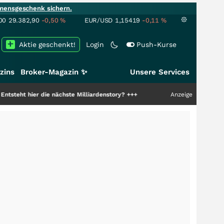
mensgeschenk sichern.
00
29.382,90
-0,50
%
EUR/USD
1,15419
-0,11
%
Aktie geschenkt!
Login
Push-Kurse
zins
Broker-Magazin ✨
Unsere Services
r die nächste Milliardenstory?
+++
Anzeige