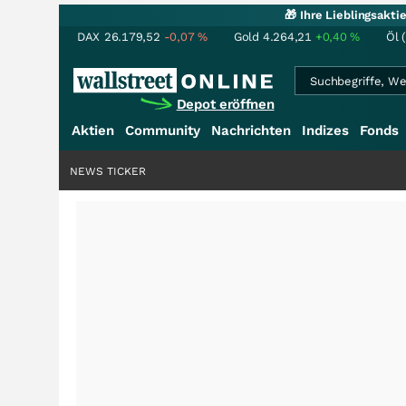
🎁 Ihre Lieblingsakt
DAX
26.179,52
-0,07
%
Gold
4.264,21
+0,40
%
Öl 
Depot eröffnen
Aktien
Community
Nachrichten
Indizes
Fonds
NEWS TICKER