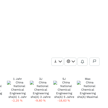
1 Jahr
3J
5J
Max
-2,25
%
-9,60
%
-18,63
%