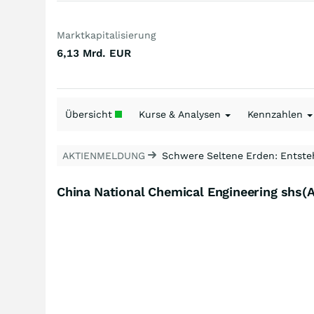
Marktkapitalisierung
6,13 Mrd.
EUR
Übersicht
Kurse & Analysen
Kennzahlen
AKTIENMELDUNG
Schwere Seltene Erden: Entsteh
China National Chemical Engineering shs(A