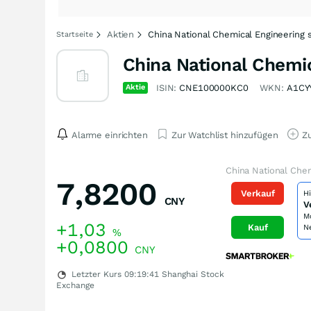
Aktien
China National Chemical Engineering 
Startseite
China National Chemic
Aktie
ISIN:
CNE100000KC0
WKN:
A1CY
Alarme einrichten
Zur Watchlist hinzufügen
Zu
China National Chem
7,8200
Verkauf
H
CNY
V
M
+1,03
Kauf
N
%
+0,0800
CNY
Letzter Kurs
09:19:41
Shanghai Stock
Exchange