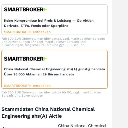
Keine Kompromisse bei Preis & Leistung — Ob Aktien,
Derivate, ETFs, Fonds oder Sparpläne
SMARTBROKER+ entdecken
*ab 500 EUR Ordervolumen über gettex, zzgl. marktüblicher Spreads
und Zuwendungen | ** zzgl. marktüblicher Spreads und
Zuwendungen, mögliche Steuern und ggf. SEC Gebühr
China National Chemical Engineering shs(A) günstig handeln
Über 95.000 Aktien an 29 Börsen handeln
SMARTBROKER+ entdecken
*ab 500 EUR Ordervolumen über gettex für 0€, zzgl. marktüblicher
Spreads und Zuwendungen
Stammdaten China National Chemical
Engineering shs(A) Aktie
China National Chemical