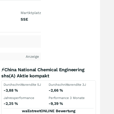
Martktplatz
SSE
Anzeige
⚡China National Chemical Engineering
shs(A) Aktie kompakt
Durchschnittsrendite 5J
Durchschnittsrendite 3J
-3,88
%
-2,66
%
Jahresperformance
Performance 3 Monate
-2,25
%
-9,39
%
wallstreetONLINE Bewertung