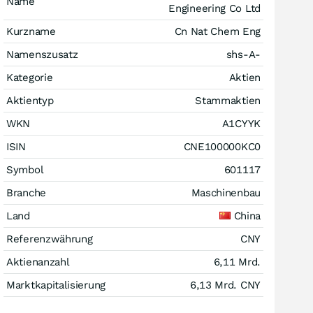
Name
Engineering Co Ltd
Kurzname
Cn Nat Chem Eng
Namenszusatz
shs-A-
Kategorie
Aktien
Aktientyp
Stammaktien
WKN
A1CYYK
ISIN
CNE100000KC0
Symbol
601117
Branche
Maschinenbau
Land
China
Referenzwährung
CNY
Aktienanzahl
6,11 Mrd.
Marktkapitalisierung
6,13 Mrd.
CNY