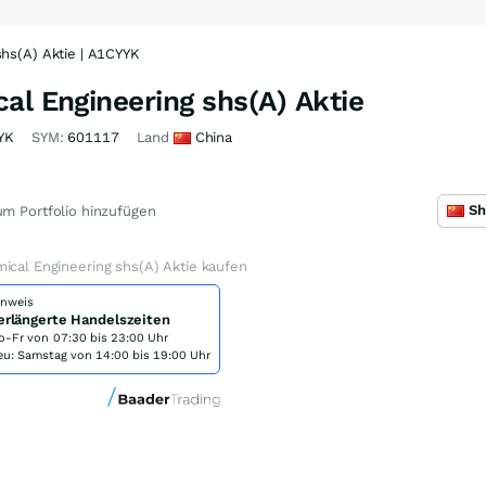
shs(A) Aktie | A1CYYK
al Engineering shs(A) Aktie
YK
SYM:
601117
Land
China
m Portfolio hinzufügen
ical Engineering shs(A) Aktie kaufen
inweis
erlängerte Handelszeiten
o-Fr von
07:30 bis 23:00 Uhr
eu: Samstag von 14:00 bis 19:00 Uhr