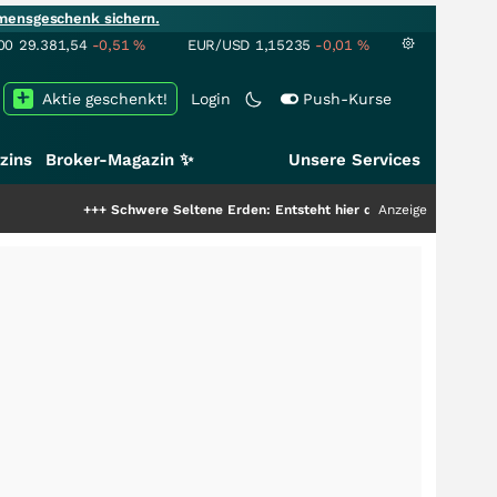
mensgeschenk sichern.
00
29.381,54
-0,51
%
EUR/USD
1,15235
-0,01
%
Aktie geschenkt!
Login
Push-Kurse
zins
Broker-Magazin ✨
Unsere Services
+++
Schwere Seltene Erden: Entsteht hier die nächste Milliardenstory?
Anzeige
+++