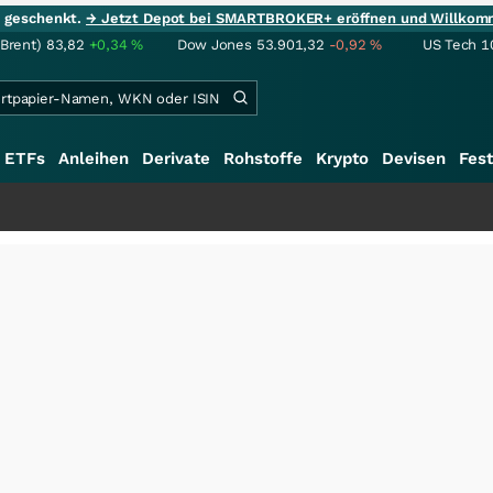
ie geschenkt.
→ Jetzt Depot bei SMARTBROKER+ eröffnen und Willkom
(Brent)
83,82
+0,34
%
Dow Jones
53.901,32
-0,92
%
US Tech 1
ETFs
Anleihen
Derivate
Rohstoffe
Krypto
Devisen
Fest