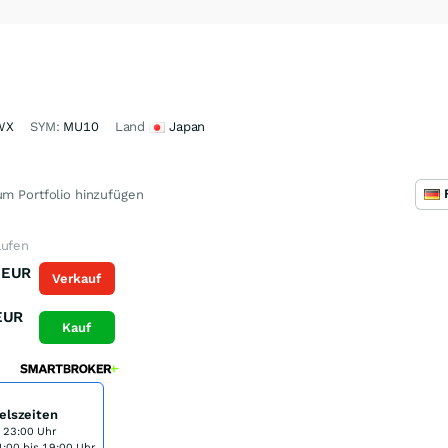
WX
SYM:
MU10
Land
Japan
m Portfolio hinzufügen
aufen
EUR
Verkauf
EUR
Kauf
elszeiten
s 23:00 Uhr
:00 bis 19:00 Uhr