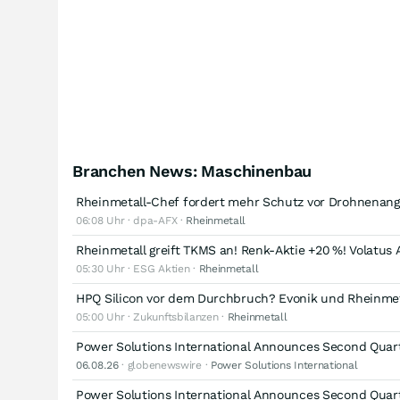
Branchen News: Maschinenbau
Rheinmetall-Chef fordert mehr Schutz vor Drohnenang
06:08 Uhr · dpa-AFX ·
Rheinmetall
Rheinmetall greift TKMS an! Renk-Aktie +20 %! Volat
05:30 Uhr · ESG Aktien ·
Rheinmetall
HPQ Silicon vor dem Durchbruch? Evonik und Rheinmeta
05:00 Uhr · Zukunftsbilanzen ·
Rheinmetall
Power Solutions International Announces Second Quart
06.08.26
· globenewswire ·
Power Solutions International
Power Solutions International Announces Second Quart