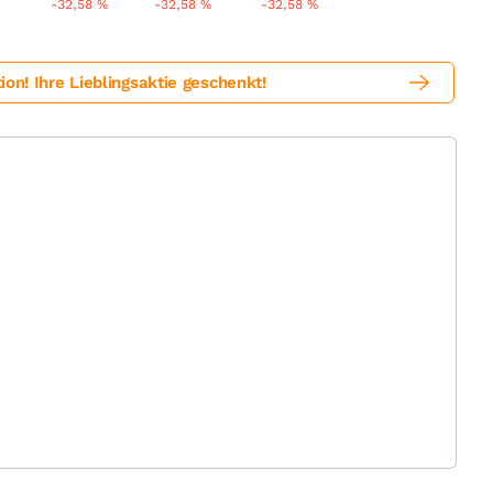
-32,58
%
-32,58
%
-32,58
%
! Ihre Lieblingsaktie geschenkt!