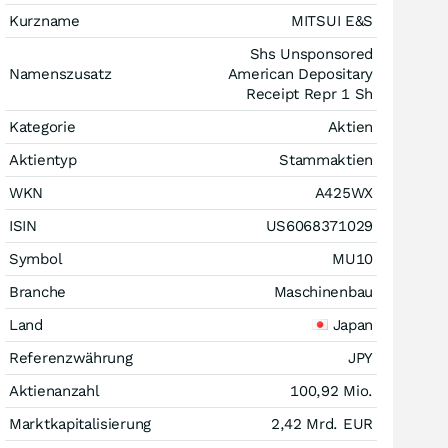
Kurzname
MITSUI E&S
Shs Unsponsored
Namenszusatz
American Depositary
Receipt Repr 1 Sh
Kategorie
Aktien
Aktientyp
Stammaktien
WKN
A425WX
ISIN
US6068371029
Symbol
MU10
Branche
Maschinenbau
Land
Japan
Referenzwährung
JPY
Aktienanzahl
100,92 Mio.
Marktkapitalisierung
2,42 Mrd.
EUR