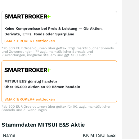
Keine Kompromisse bei Preis & Leistung — Ob Aktien,
Derivate, ETFs, Fonds oder Sparpläne
SMARTBROKER+ entdecken
*ab 500 EUR Ordervolumen über gettex, zzgl. marktüblicher Spreads
und Zuwendungen | ** zzgl. marktüblicher Spreads und
Zuwendungen, mögliche Steuern und ggf. SEC Gebühr
MITSUI E&S günstig handeln
Über 95.000 Aktien an 29 Börsen handeln
SMARTBROKER+ entdecken
*ab 500 EUR Ordervolumen über gettex für 0€, zzgl. marktüblicher
Spreads und Zuwendungen
Stammdaten MITSUI E&S Aktie
Name
KK MITSUI E&S