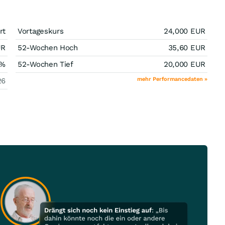
rt
Vortageskurs
24,000
EUR
UR
52-Wochen Hoch
35,60
EUR
%
52-Wochen Tief
20,000
EUR
mehr Performancedaten »
26