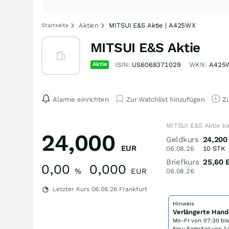
Aktien
MITSUI E&S Aktie | A425WX
Startseite
MITSUI E&S Aktie
Aktie
ISIN:
US6068371029
WKN:
A425
Alarme einrichten
Zur Watchlist hinzufügen
Zu
MITSUI E&S Aktie k
24,000
Geldkurs
24,200
EUR
06.08.26
10
STK
Briefkurs
25,60
0,00
0,000
%
EUR
06.08.26
Letzter Kurs
06.08.26
Frankfurt
Hinweis
Verlängerte Hand
Mo-Fr von
07:30 bi
Neu: Samstag von 14