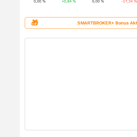
0,00
%
+0,84
%
0,00
%
-17,24
%
🎁
SMARTBROKER+ Bonus Aktion