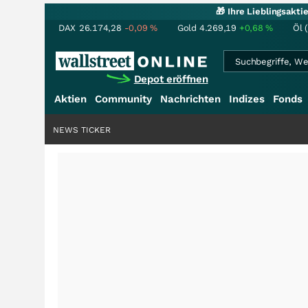
🎁 Ihre Lieblingsakt
DAX
26.174,28
-0,09
%
Gold
4.269,19
+0,68
%
Öl 
Depot eröffnen
Aktien
Community
Nachrichten
Indizes
Fonds
NEWS TICKER