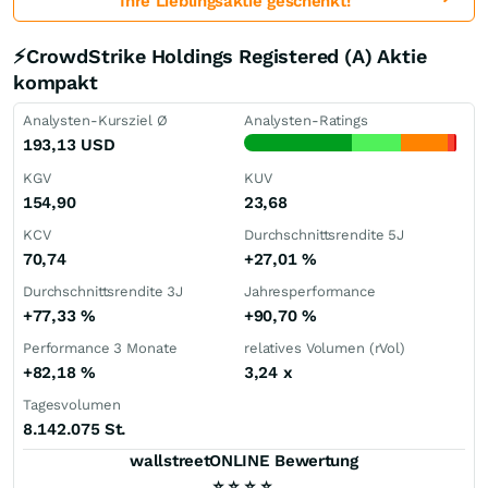
Ihre Lieblingsaktie geschenkt!
⚡CrowdStrike Holdings Registered (A) Aktie
kompakt
Analysten-Kursziel Ø
Analysten-Ratings
193,13
USD
KGV
KUV
154,90
23,68
KCV
Durchschnittsrendite 5J
70,74
+27,01
%
Durchschnittsrendite 3J
Jahresperformance
+77,33
%
+90,70
%
Performance 3 Monate
relatives Volumen (rVol)
+82,18
%
3,24
x
Tagesvolumen
8.142.075 St.
wallstreetONLINE Bewertung
⭐
⭐
⭐
⭐