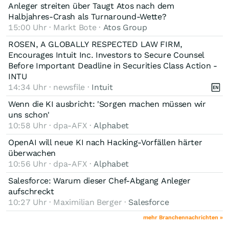
Anleger streiten über Taugt Atos nach dem
Halbjahres-Crash als Turnaround-Wette?
15:00 Uhr · Markt Bote ·
Atos Group
ROSEN, A GLOBALLY RESPECTED LAW FIRM,
Encourages Intuit Inc. Investors to Secure Counsel
Before Important Deadline in Securities Class Action -
INTU
14:34 Uhr · newsfile ·
Intuit
Wenn die KI ausbricht: 'Sorgen machen müssen wir
uns schon'
Good Luck
10:58 Uhr · dpa-AFX ·
Alphabet
Chartier
OpenAI will neue KI nach Hacking-Vorfällen härter
überwachen
10:56 Uhr · dpa-AFX ·
Alphabet
Salesforce: Warum dieser Chef-Abgang Anleger
aufschreckt
10:27 Uhr · Maximilian Berger ·
Salesforce
mehr Branchennachrichten »