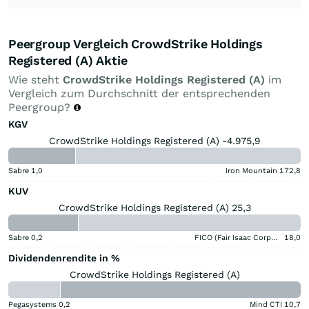
Peergroup Vergleich CrowdStrike Holdings
Registered (A) Aktie
Wie steht
CrowdStrike Holdings Registered (A)
im
Vergleich zum Durchschnitt der entsprechenden
Peergroup?
KGV
CrowdStrike Holdings Registered (A) -4.975,9
Sabre
1,0
Iron Mountain
172,8
KUV
CrowdStrike Holdings Registered (A) 25,3
Sabre
0,2
FICO (Fair Isaac Corporation)
18,0
Dividendenrendite in %
CrowdStrike Holdings Registered (A)
Pegasystems
0,2
Mind CTI
10,7