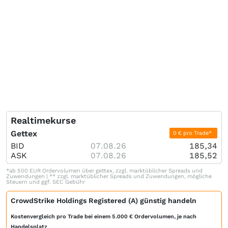
Realtimekurse
Gettex
0 € pro Trade*
BID
07.08.26
185,34
ASK
07.08.26
185,52
*ab 500 EUR Ordervolumen über gettex, zzgl. marktüblicher Spreads und
Zuwendungen | ** zzgl. marktüblicher Spreads und Zuwendungen, mögliche
Steuern und ggf. SEC Gebühr
CrowdStrike Holdings Registered (A) günstig handeln
Kostenvergleich pro Trade bei einem 5.000 € Ordervolumen, je nach
Handelsplatz