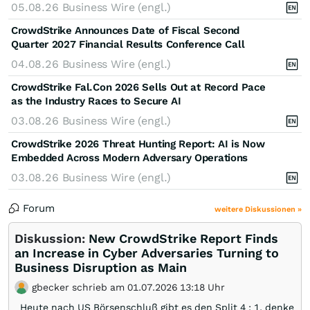
05.08.26
Business Wire (engl.)
CrowdStrike Announces Date of Fiscal Second
Quarter 2027 Financial Results Conference Call
04.08.26
Business Wire (engl.)
CrowdStrike Fal.Con 2026 Sells Out at Record Pace
as the Industry Races to Secure AI
03.08.26
Business Wire (engl.)
CrowdStrike 2026 Threat Hunting Report: AI is Now
Embedded Across Modern Adversary Operations
03.08.26
Business Wire (engl.)
Forum
weitere Diskussionen »
Diskussion:
New CrowdStrike Report Finds
an Increase in Cyber Adversaries Turning to
Business Disruption as Main
gbecker schrieb am 01.07.2026 13:18 Uhr
Heute nach US Börsenschluß gibt es den Split 4 : 1. denke