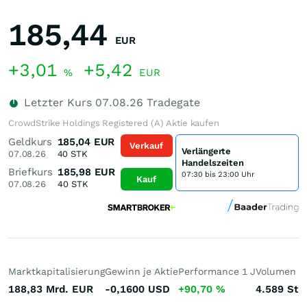
185,44
EUR
+3,01
+5,42
%
EUR
Letzter Kurs
07.08.26
Tradegate
CrowdStrike Holdings Registered (A) Aktie kaufen
Geldkurs
185,04
EUR
Verkauf
Verlängerte
07.08.26
40
STK
Handelszeiten
Briefkurs
185,98
EUR
07:30 bis 23:00 Uhr
Kauf
07.08.26
40
STK
Marktkapitalisierung
Gewinn je Aktie
Performance 1 J
Volumen (h
188,83 Mrd.
EUR
-0,1600
USD
+90,70
%
4.589
St.