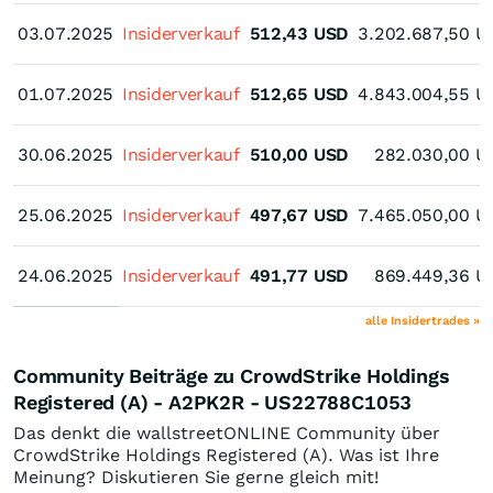
03.07.2025
03.07.2025
Insiderverkauf
512,43
USD
3.202.687,50
U
01.07.2025
01.07.2025
Insiderverkauf
512,65
USD
4.843.004,55
U
30.06.2025
30.06.2025
Insiderverkauf
510,00
USD
282.030,00
U
25.06.2025
25.06.2025
Insiderverkauf
497,67
USD
7.465.050,00
U
24.06.2025
24.06.2025
Insiderverkauf
491,77
USD
869.449,36
U
alle Insidertrades »
Community Beiträge zu CrowdStrike Holdings
Registered (A) - A2PK2R - US22788C1053
Das denkt die wallstreetONLINE Community über
CrowdStrike Holdings Registered (A). Was ist Ihre
Meinung? Diskutieren Sie gerne gleich mit!