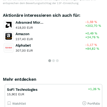
entsprechen dem Bewertungsstichtag der 13F-Einreichung.
Aktionäre interessieren sich auch für:
-1,59
%
Advanced Micro Devices
+202,70
%
418,00 EUR
+0,49
%
Amazon
+24,76
%
237,40 EUR
-1,17
%
Alphabet
+84,82
%
307,00 EUR
Mehr entdecken
+1,26
%
SoFi Technologies
15,902 EUR
Watchlist
Portfolio