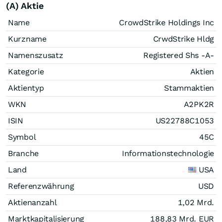
(A) Aktie
Name
CrowdStrike Holdings Inc
Kurzname
CrwdStrike Hldg
Namenszusatz
Registered Shs -A-
Kategorie
Aktien
Aktientyp
Stammaktien
WKN
A2PK2R
ISIN
US22788C1053
Symbol
45C
Branche
Informationstechnologie
Land
USA
Referenzwährung
USD
Aktienanzahl
1,02 Mrd.
Marktkapitalisierung
188,83 Mrd.
EUR