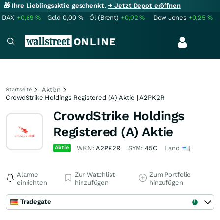
🎁 Ihre Lieblingsaktie geschenkt.
→ Jetzt Depot eröffnen
DAX
+0,69
%
Gold
0,00
%
Öl (Brent)
+0,02
%
Dow Jones
+0,25
%
Aktien
Startseite
CrowdStrike Holdings Registered (A) Aktie | A2PK2R
CrowdStrike Holdings
Registered (A) Aktie
Aktie
WKN:
A2PK2R
SYM:
45C
Land
Alarme
Zur Watchlist
Zum Portfolio
einrichten
hinzufügen
hinzufügen
Tradegate