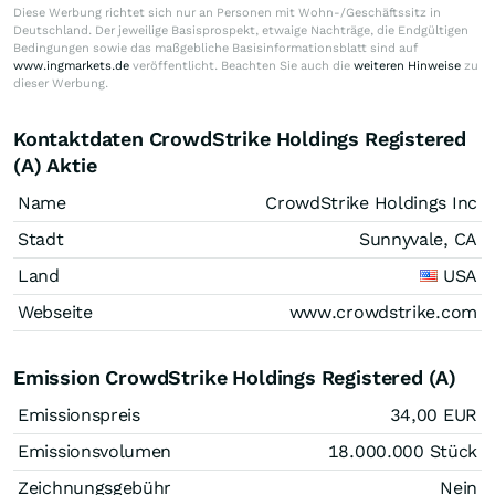
Diese Werbung richtet sich nur an Personen mit Wohn-/Geschäftssitz in
Deutschland. Der jeweilige Basisprospekt, etwaige Nachträge, die Endgültigen
Bedingungen sowie das maßgebliche Basisinformationsblatt sind auf
www.ingmarkets.de
veröffentlicht. Beachten Sie auch die
weiteren Hinweise
zu
dieser Werbung.
Kontaktdaten CrowdStrike Holdings Registered
(A) Aktie
Name
CrowdStrike Holdings Inc
Stadt
Sunnyvale, CA
Land
USA
Webseite
www.crowdstrike.com
Emission CrowdStrike Holdings Registered (A)
Emissionspreis
34,00
EUR
Emissionsvolumen
18.000.000
Stück
Zeichnungsgebühr
Nein