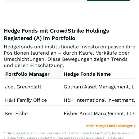
Hedge Fonds mit CrowdStrike Holdings
Registered (A) im Portfolio
Hedgefonds und institutionelle Investoren passen ihre
Positionen laufend an – durch Käufe, Verkäufe oder
Umschichtungen. Diese Bewegungen zeigen Trends
und deren Einschätzung.
Portfolio Manager
Hedge Fonds Name
Joel Greenblatt
Gotham Asset Management, LL
H&H Family Office
H&H International 
Ken Fisher
Fisher Asset Management, LLC
mehr Hedge Fonds Manager »
* Die angegebenen Kurse und der daraus errechnete Gesamtwert, beziehen sich
auf den Schlusskurs des letzten Börsentages des jeweiligen Quartals und