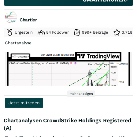
Chartier
Urgestein
84 Follower
999+ Beiträge
3.718 e
Chartanalyse
mehr anzeigen
Jetzt mitreden
Chartanalysen CrowdStrike Holdings Registered
(A)