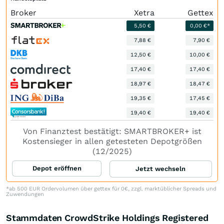
Broker
Xetra
Gettex
5,50 €
0,00 €*
7,88 €
7,90 €
12,50 €
10,00 €
17,40 €
17,40 €
18,97 €
18,47 €
19,35 €
17,45 €
19,40 €
19,40 €
Von Finanztest bestätigt: SMARTBROKER+ ist
Kostensieger in allen getesteten Depotgrößen
(12/2025)
Depot eröffnen
Jetzt wechseln
*ab 500 EUR Ordervolumen über gettex für 0€, zzgl. marktüblicher Spreads und
Zuwendungen
Stammdaten CrowdStrike Holdings Registered