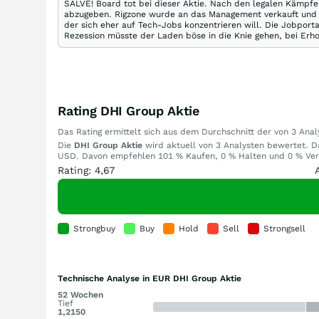
SALVE! Board tot bei dieser Aktie. Nach den legalen Kämpfe
abzugeben. Rigzone wurde an das Management verkauft und D
der sich eher auf Tech-Jobs konzentrieren will. Die Jobporta
Rezession müsste der Laden böse in die Knie gehen, bei Erho
Rating DHI Group Aktie
Das Rating ermittelt sich aus dem Durchschnitt der von 3 An
Die
DHI Group Aktie
wird aktuell von 3 Analysten bewertet. Das
USD. Davon empfehlen 101 % Kaufen, 0 % Halten und 0 % Verka
Rating: 4,67
Strongbuy
Buy
Hold
Sell
Strongsell
Technische Analyse in EUR DHI Group Aktie
52 Wochen
Tief
1,2150