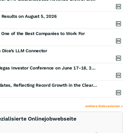
l Results on August 5, 2026
 One of the Best Companies to Work For
h Dice’s LLM Connector
DHI Group to Present at the Planet MicroCap Las Vegas Investor Conference on June 17-18, 2026
ClearanceJobs Reaches 2 Million Registered Candidates, Reflecting Record Growth in the Cleared Talent Community
weitere Diskussionen »
zialisierte Onlinejobwebseite