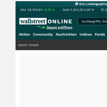
🎁 Ihre Lieblingsakt
DAX
26.355,84
+0,69
%
Gold
4.342,26
0,00
%
Öl (
Depot eröffnen
Aktien
Community
Nachrichten
Indizes
Fonds
NEWS TICKER