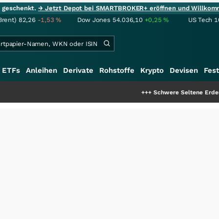
ie geschenkt.
→ Jetzt Depot bei SMARTBROKER+ eröffnen und Willkom
Brent)
82,26
-1,53
%
Dow Jones
54.036,10
+0,25
%
US Tech 1
ETFs
Anleihen
Derivate
Rohstoffe
Krypto
Devisen
Fest
+++
Schwere Seltene Erden: Entsteht hi