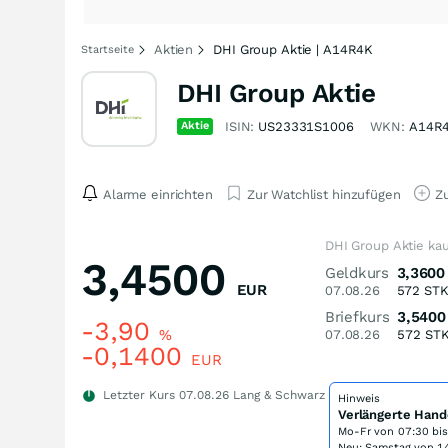
Aktien
DHI Group Aktie | A14R4K
Startseite
DHI Group Aktie
Aktie
ISIN:
US23331S1006
WKN:
A14R
Alarme einrichten
Zur Watchlist hinzufügen
Zu
DHI Group Aktie ka
3,4500
Geldkurs
3,3600
EUR
07.08.26
572
ST
Briefkurs
3,5400
-3,90
%
07.08.26
572
ST
-0,1400
EUR
Letzter Kurs
07.08.26
Lang & Schwarz
Hinweis
Verlängerte Hand
Mo-Fr von
07:30 bi
Neu: Samstag von 14