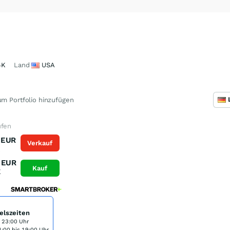
4K
Land
USA
m Portfolio hinzufügen
ufen
EUR
Verkauf
K
EUR
Kauf
K
elszeiten
s 23:00 Uhr
:00 bis 19:00 Uhr