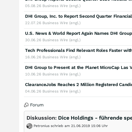
05.08.26
Business Wire (engl.)
DHI Group, Inc. to Report Second Quarter Financia
22.07.26
Business Wire (engl.)
U.S. News & World Report Again Names DHI Group
30.06.26
Business Wire (engl.)
Tech Professionals Find Relevant Roles Faster wit
16.06.26
Business Wire (engl.)
10.06.26
Business Wire (engl.)
04.06.26
Business Wire (engl.)
Forum
Diskussion:
Dice Holdings - führende spe
Petronius schrieb am 21.06.2019 15:06 Uhr