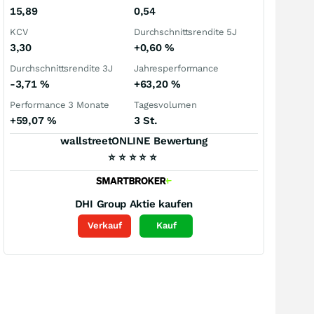
15,89
0,54
KCV
Durchschnittsrendite 5J
3,30
+0,60
%
Durchschnittsrendite 3J
Jahresperformance
-3,71
%
+63,20
%
Performance 3 Monate
Tagesvolumen
+59,07
%
3 St.
wallstreetONLINE Bewertung
⭐
⭐
⭐
⭐
⭐
DHI Group
Aktie kaufen
Verkauf
Kauf