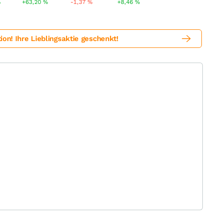
%
+63,20
%
-1,37
%
+8,46
%
! Ihre Lieblingsaktie geschenkt!