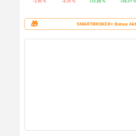
-3,90
%
-6,20
%
+10,88
%
+59,07
🎁
SMARTBROKER+ Bonus Aktion