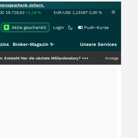
mensgeschenk sichern.
00
29.728,93
+1,18
%
EUR/USD
1,15587
0,00
%
Aktie geschenkt!
Login
Push-Kurse
zins
Broker-Magazin ✨
Unsere Services
er die nächste Milliardenstory?
+++
Anzeige