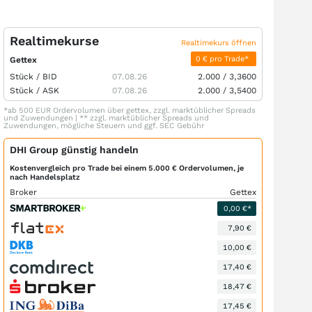
Realtimekurse
Realtimekurs öffnen
0 € pro Trade*
Gettex
Stück /
BID
07.08.26
2.000
/
3,3600
Stück /
ASK
07.08.26
2.000
/
3,5400
*ab 500 EUR Ordervolumen über gettex, zzgl. marktüblicher Spreads
und Zuwendungen | ** zzgl. marktüblicher Spreads und
Zuwendungen, mögliche Steuern und ggf. SEC Gebühr
DHI Group günstig handeln
Kostenvergleich pro Trade bei einem 5.000 € Ordervolumen, je
nach Handelsplatz
Broker
Gettex
0,00 €*
7,90 €
10,00 €
17,40 €
18,47 €
17,45 €