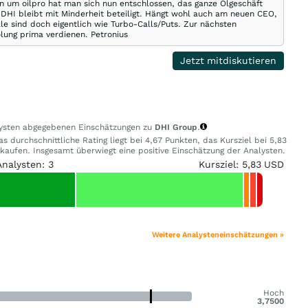
n um oilpro hat man sich nun entschlossen, das ganze Ölgeschäft
HI bleibt mit Minderheit beteiligt. Hängt wohl auch am neuen CEO,
le sind doch eigentlich wie Turbo-Calls/Puts. Zur nächsten
lung prima verdienen. Petronius
Jetzt mitdiskutieren
alysten abgegebenen Einschätzungen zu
DHI Group
.
 durchschnittliche Rating liegt bei 4,67 Punkten, das Kursziel bei 5,83
ufen. Insgesamt überwiegt eine positive Einschätzung der Analysten.
Analysten: 3
Kursziel: 5,83 USD
Weitere Analysteneinschätzungen »
Hoch
3,7500