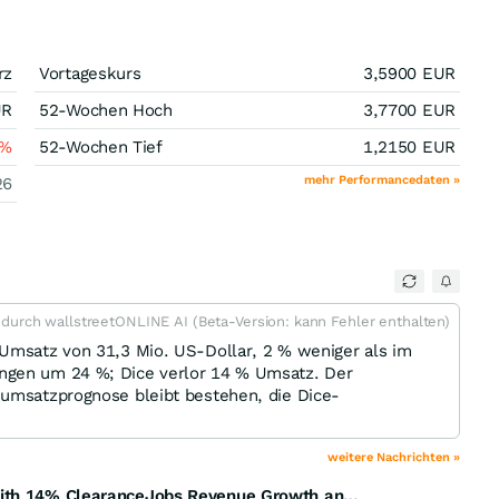
rz
Vortageskurs
3,5900
EUR
UR
52-Wochen Hoch
3,7700
EUR
%
52-Wochen Tief
1,2150
EUR
mehr Performancedaten »
26
t durch wallstreetONLINE AI (Beta-Version: kann Fehler enthalten)
 Umsatz von 31,3 Mio. US-Dollar, 2 % weniger als im
ngen um 24 %; Dice verlor 14 % Umsatz. Der
sumsatzprognose bleibt bestehen, die Dice-
weitere Nachrichten »
DHI Group Reports Second Quarter 2026 Results with 14% ClearanceJobs Revenue Growth and 24% ClearanceJobs Bookings Growth; Reaffirms Full-Year Revenue Guidance and Raises Dice Margin Outlook