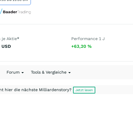
je Aktie
*
Performance 1 J
USD
+63,20
%
Forum
Tools & Vergleiche
t hier die nächste Milliardenstory?
Jetzt lesen