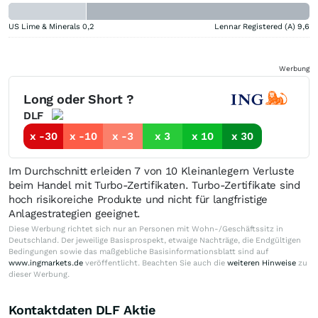
US Lime & Minerals
0,2
Lennar Registered (A)
9,6
Werbung
Long oder Short ?
DLF
x -30
x -10
x -3
x 3
x 10
x 30
Im Durchschnitt erleiden 7 von 10 Kleinanlegern Verluste
beim Handel mit Turbo-Zertifikaten. Turbo-Zertifikate sind
hoch risikoreiche Produkte und nicht für langfristige
Anlagestrategien geeignet.
Diese Werbung richtet sich nur an Personen mit Wohn-/Geschäftssitz in
Deutschland. Der jeweilige Basisprospekt, etwaige Nachträge, die Endgültigen
Bedingungen sowie das maßgebliche Basisinformationsblatt sind auf
www.ingmarkets.de
veröffentlicht. Beachten Sie auch die
weiteren Hinweise
zu
dieser Werbung.
Kontaktdaten DLF Aktie