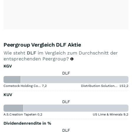
Peergroup Vergleich DLF Aktie
Wie steht
DLF
im Vergleich zum Durchschnitt der
entsprechenden Peergroup?
KGV
DLF
Comstock Holding Companies Registered (A)
7,2
Distribution Solutions Group
152,2
KUV
DLF
A.S.Creation Tapeten
0,2
US Lime & Minerals
9,2
Dividendenrendite in %
DLF