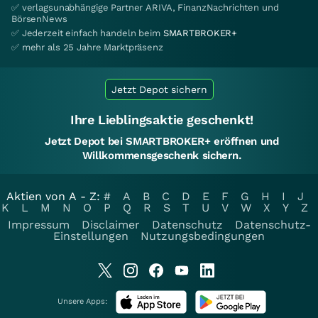
✅ verlagsunabhängige Partner ARIVA, FinanzNachrichten und
BörsenNews
✅ Jederzeit einfach handeln beim
SMARTBROKER+
✅ mehr als 25 Jahre Marktpräsenz
Jetzt Depot sichern
Ihre Lieblingsaktie geschenkt!
Jetzt Depot bei SMARTBROKER+ eröffnen und
Willkommensgeschenk sichern.
Aktien von A - Z:
#
A
B
C
D
E
F
G
H
I
J
K
L
M
N
O
P
Q
R
S
T
U
V
W
X
Y
Z
Impressum
Disclaimer
Datenschutz
Datenschutz-
Einstellungen
Nutzungsbedingungen
Unsere Apps: