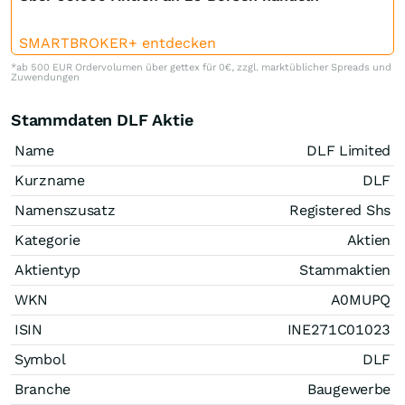
SMARTBROKER+ entdecken
*ab 500 EUR Ordervolumen über gettex für 0€, zzgl. marktüblicher Spreads und
Zuwendungen
Stammdaten DLF Aktie
Name
DLF Limited
Kurzname
DLF
Namenszusatz
Registered Shs
Kategorie
Aktien
Aktientyp
Stammaktien
WKN
A0MUPQ
ISIN
INE271C01023
Symbol
DLF
Branche
Baugewerbe