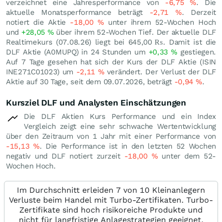
verzeichnet eine Jahresperformance von
-6,75
%
. Die
aktuelle Monatsperformance beträgt
-2,71
%
. Derzeit
notiert die Aktie
-18,00
%
unter ihrem 52-Wochen Hoch
und
+28,05
%
über ihrem 52-Wochen Tief. Der aktuelle DLF
Realtimekurs (
07.08.26
) liegt bei 645,00
₨
. Damit ist die
DLF Aktie (A0MUPQ) in 24 Stunden um
+0,33
%
gestiegen.
Auf 7 Tage gesehen hat sich der Kurs der DLF Aktie (ISIN
INE271C01023) um
-2,11
%
verändert. Der Verlust der DLF
Aktie auf 30 Tage, seit dem 09.07.2026, beträgt
-0,94
%
.
Kursziel DLF und Analysten Einschätzungen
Die DLF Aktien Kurs Performance und ein Index
Vergleich zeigt eine sehr schwache Wertentwicklung
über den Zeitraum von 1 Jahr mit einer Performance von
-15,13
%
. Die Performance ist in den letzten 52 Wochen
negativ und DLF notiert zurzeit
-18,00
%
unter dem 52-
Wochen Hoch.
Im Durchschnitt erleiden 7 von 10 Kleinanlegern
Verluste beim Handel mit Turbo-Zertifikaten. Turbo-
Zertifikate sind hoch risikoreiche Produkte und
nicht für langfristige Anlagestrategien geeignet.