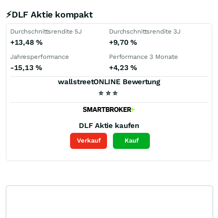
⚡DLF Aktie kompakt
Durchschnittsrendite 5J
Durchschnittsrendite 3J
+13,48
%
+9,70
%
Jahresperformance
Performance 3 Monate
-15,13
%
+4,23
%
wallstreetONLINE Bewertung
⭐
⭐
⭐
DLF
Aktie kaufen
Verkauf
Kauf