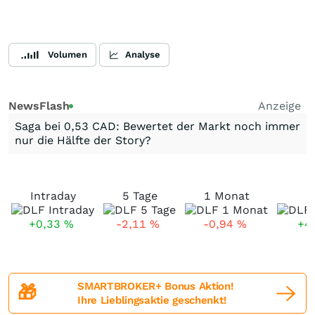
Volumen
Analyse
NewsFlash
Anzeige
Saga bei 0,53 CAD: Bewertet der Markt noch immer
nur die Hälfte der Story?
Intraday
5 Tage
1 Monat
+0,33
%
-2,11
%
-0,94
%
+4
SMARTBROKER+ Bonus Aktion!
🎁
Ihre Lieblingsaktie geschenkt!