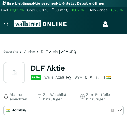
🎁 Ihre Lieblingsaktie geschenkt.
→ Jetzt Depot eröffnen
DAX
+0,69
%
Gold
0,00
%
Öl (Brent)
+0,02
%
Dow Jones
+0,25
%
Aktien
DLF Aktie | A0MUPQ
Startseite
DLF Aktie
Aktie
WKN:
A0MUPQ
SYM:
DLF
Land
Alarme
Zur Watchlist
Zum Portfolio
einrichten
hinzufügen
hinzufügen
Bombay