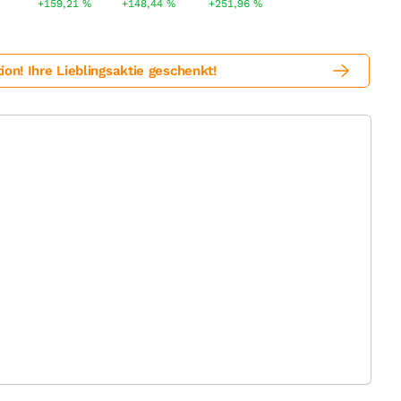
%
+159,21
%
+148,44
%
+251,96
%
! Ihre Lieblingsaktie geschenkt!