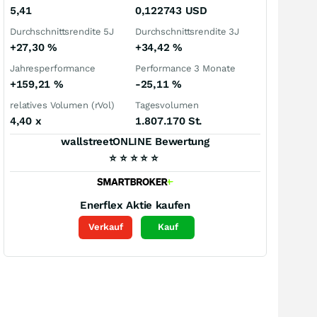
5,41
0,122743
USD
Durchschnittsrendite 5J
Durchschnittsrendite 3J
+27,30
%
+34,42
%
Jahresperformance
Performance 3 Monate
+159,21
%
-25,11
%
relatives Volumen (rVol)
Tagesvolumen
4,40
x
1.807.170 St.
wallstreetONLINE Bewertung
⭐
⭐
⭐
⭐
⭐
Enerflex
Aktie kaufen
Verkauf
Kauf