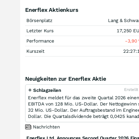
Enerflex Aktienkurs
Börsenplatz
Lang & Schwa
Letzter Kurs
17,250
E
Performance
-3,90
Kurszeit
22:27:
Neuigkeiten zur Enerflex Aktie
Erstell
✧ Schlagzeilen
Enerflex meldet für das zweite Quartal 2026 eine
EBITDA von 128 Mio. US-Dollar. Der Nettogewinn sa
32 Mio. US-Dollar. Der Auftragsbestand im Engine
Dollar. Die Quartalsdividende beträgt 0,0425 kanadi
Nachrichten
Enerflex Ltd. Announces Second Quarter 2026 Fina