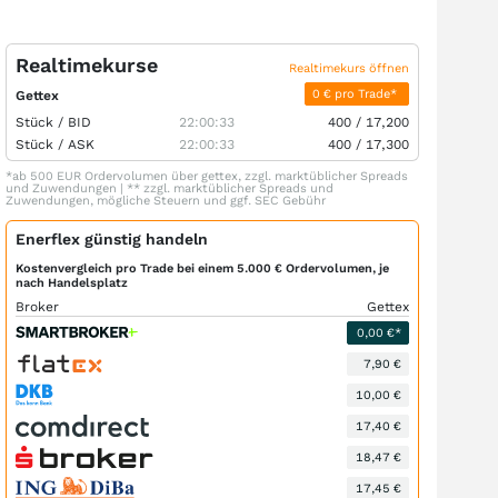
Realtimekurse
Realtimekurs öffnen
0 € pro Trade*
Gettex
Stück /
BID
22:00:33
400
/
17,200
Stück /
ASK
22:00:33
400
/
17,300
*ab 500 EUR Ordervolumen über gettex, zzgl. marktüblicher Spreads
und Zuwendungen | ** zzgl. marktüblicher Spreads und
Zuwendungen, mögliche Steuern und ggf. SEC Gebühr
Enerflex günstig handeln
Kostenvergleich pro Trade bei einem 5.000 € Ordervolumen, je
nach Handelsplatz
Broker
Gettex
0,00 €*
7,90 €
10,00 €
17,40 €
18,47 €
17,45 €