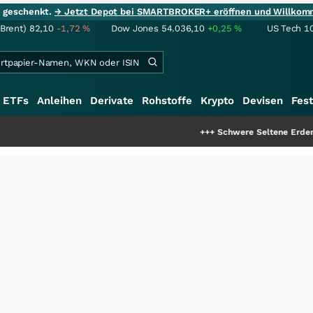
ie geschenkt.
→ Jetzt Depot bei SMARTBROKER+ eröffnen und Willkom
(Brent)
82,10
-1,72
%
Dow Jones
54.036,10
+0,25
%
US Tech 1
ETFs
Anleihen
Derivate
Rohstoffe
Krypto
Devisen
Fest
+++
Schwere Seltene Erden: Entsteht hi