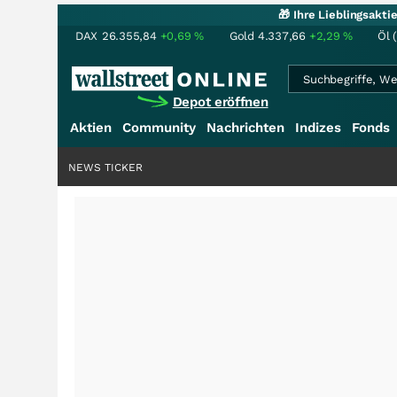
🎁 Ihre Lieblingsakt
DAX
26.355,84
+0,69
%
Gold
4.337,66
+2,29
%
Öl 
Depot eröffnen
Aktien
Community
Nachrichten
Indizes
Fonds
NEWS TICKER