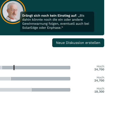
Neue Diskussion erstellen
Hoch
24,700
Hoch
24,700
Hoch
18,300