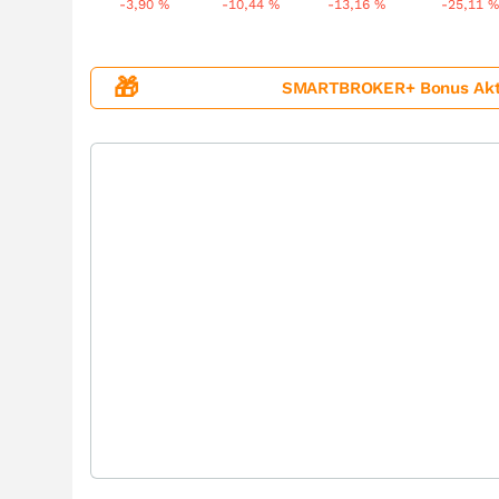
-3,90
%
-10,44
%
-13,16
%
-25,11
🎁
SMARTBROKER+ Bonus Aktion