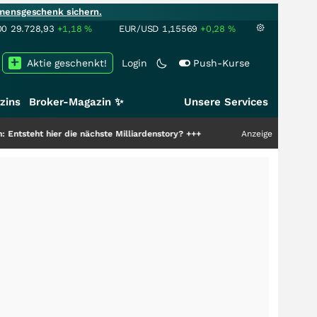
mensgeschenk sichern.
00
29.728,93
+1,18
%
EUR/USD
1,15569
+0,28
%
Aktie geschenkt!
Login
Push-Kurse
zins
Broker-Magazin ✨
Unsere Services
er die nächste Milliardenstory?
+++
Anzeige