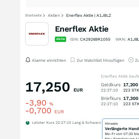
Aktien
Enerflex Aktie | A1JBLZ
Startseite
Enerflex Aktie
Aktie
ISIN:
CA29269R1055
WKN:
A1JB
Alarme einrichten
Zur Watchlist hinzufügen
Zu
Enerflex Aktie kauf
17,250
Geldkurs
17,200
EUR
22:27:10
223
ST
Briefkurs
17,300
-3,90
%
22:27:10
223
ST
-0,700
EUR
Letzter Kurs
22:27:10
Lang & Schwarz
Hinweis
Verlängerte Hand
Mo-Fr von
07:30 bi
Neu: Samstag von 14