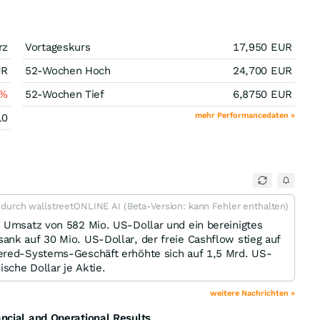
rz
Vortageskurs
17,950
EUR
UR
52-Wochen Hoch
24,700
EUR
%
52-Wochen Tief
6,8750
EUR
mehr Performancedaten »
10
t durch wallstreetONLINE AI (Beta-Version: kann Fehler enthalten)
n Umsatz von 582 Mio. US-Dollar und ein bereinigtes
nk auf 30 Mio. US-Dollar, der freie Cashflow stieg auf
ered-Systems-Geschäft erhöhte sich auf 1,5 Mrd. US-
sche Dollar je Aktie.
weitere Nachrichten »
ncial and Operational Results