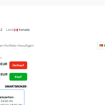
LZ
Land
Kanada
m Portfolio hinzufügen
en
EUR
Verkauf
K
EUR
Kauf
K
elszeiten
s 23:00 Uhr
:00 bis 19:00 Uhr