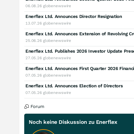
06.08.26
globenewswire
Enerflex Ltd. Announces Director Resignation
13.07.26
globenewswire
25.06.26
globenewswire
Enerflex Ltd. Publishes 2026 Investor Update Pres
27.05.26
globenewswire
Enerflex Ltd. Announces First Quarter 2026 Financ
07.05.26
globenewswire
Enerflex Ltd. Announces Election of Directors
07.05.26
globenewswire
Forum
Noch keine Diskussion zu Enerflex