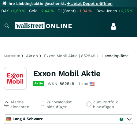
🎁 Ihre Lieblingsaktie geschenkt.
→ Jetzt Depot eröffnen
DAX
+0,69
%
Gold
+2,44
%
Öl (Brent)
-1,94
%
Dow Jones
+0,25
%
Aktien
Exxon Mobil Aktie | 852549
Handelsplätze
Startseite
Exxon Mobil Aktie
Aktie
WKN:
852549
Land
Alarme
Zur Watchlist
Zum Portfolio
einrichten
hinzufügen
hinzufügen
Lang & Schwarz