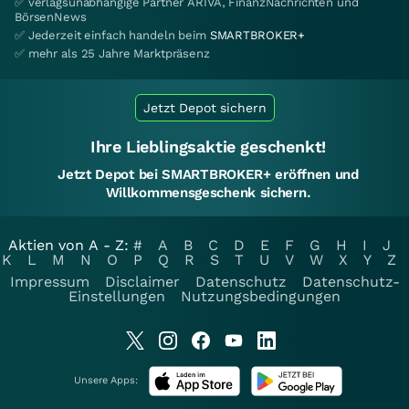
✅ verlagsunabhängige Partner ARIVA, FinanzNachrichten und
BörsenNews
✅ Jederzeit einfach handeln beim
SMARTBROKER+
✅ mehr als 25 Jahre Marktpräsenz
Jetzt Depot sichern
Ihre Lieblingsaktie geschenkt!
Jetzt Depot bei SMARTBROKER+ eröffnen und
Willkommensgeschenk sichern.
Aktien von A - Z:
#
A
B
C
D
E
F
G
H
I
J
K
L
M
N
O
P
Q
R
S
T
U
V
W
X
Y
Z
Impressum
Disclaimer
Datenschutz
Datenschutz-
Einstellungen
Nutzungsbedingungen
Unsere Apps: