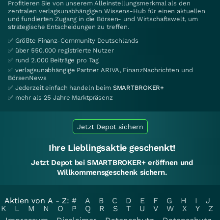
Profitieren Sie von unserem Alleinstellungsmerkmal als den
zentralen verlagsunabhängigen Wissens-Hub für einen aktuellen
und fundierten Zugang in die Börsen- und Wirtschaftswelt, um
strategische Entscheidungen zu treffen.
✅ Größte Finanz-Community Deutschlands
✅ über 550.000 registrierte Nutzer
✅ rund 2.000 Beiträge pro Tag
✅ verlagsunabhängige Partner ARIVA, FinanzNachrichten und
BörsenNews
✅ Jederzeit einfach handeln beim
SMARTBROKER+
✅ mehr als 25 Jahre Marktpräsenz
Jetzt Depot sichern
Ihre Lieblingsaktie geschenkt!
Jetzt Depot bei SMARTBROKER+ eröffnen und
Willkommensgeschenk sichern.
Aktien von A - Z:
#
A
B
C
D
E
F
G
H
I
J
K
L
M
N
O
P
Q
R
S
T
U
V
W
X
Y
Z