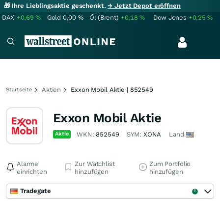
🎁 Ihre Lieblingsaktie geschenkt.
→ Jetzt Depot eröffnen
DAX
+0,69
%
Gold
0,00
%
Öl (Brent)
+0,18
%
Dow Jones
+0,25
%
Aktien
Exxon Mobil Aktie | 852549
Startseite
Exxon Mobil Aktie
Aktie
WKN:
852549
SYM:
XONA
Land
Alarme
Zur Watchlist
Zum Portfolio
einrichten
hinzufügen
hinzufügen
Tradegate