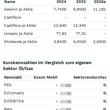
Name
2024
2025
2026e
Gewinn je Aktie
7,7400
6,9000
11,181
Cashflow
-
-
-
Cashflow je Aktie
12,640
12,440
-
Umsatz je Aktie
77,93
77,51
-
Dividende je Aktie
3,8400
4,0000
2,0600
Kurskennzahlen im Vergleich zum eigenen
Sektor Öl/Gas
Kennzahl
Exxon Mobil
Sektorendurchschn
PEG
-
0,0
EV/Umsatz
-
0,0
EV/EBITDA
-
0,0
Beta
-
0,4