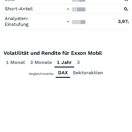
Short-Anteil
-
0,0
Analysten-
-
3,97/
Einstufung
Volatilität und Rendite für Exxon Mobil
1 Monat
3 Monate
1 Jahr
3 Jahre
5 Jahre
DAX
Sektoraktien
Vergleichswerte: