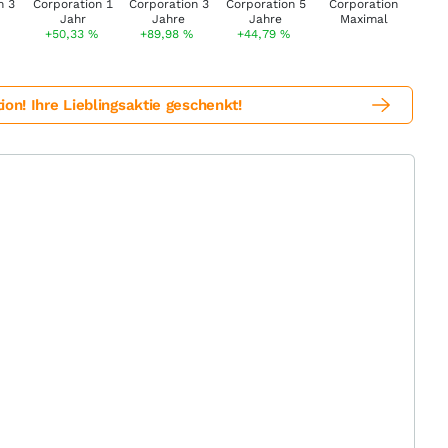
+50,33
%
+89,98
%
+44,79
%
! Ihre Lieblingsaktie geschenkt!