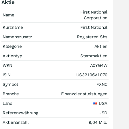
Aktie
First National
Name
Corporation
Kurzname
First National
Namenszusatz
Registered Shs
Kategorie
Aktien
Aktientyp
Stammaktien
WKN
A0YG4W
ISIN
US32106V1070
Symbol
FXNC
Branche
Finanzdienstleistungen
Land
USA
Referenzwährung
USD
Aktienanzahl
9,04 Mio.