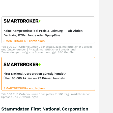
Keine Kompromisse bei Preis & Leistung — Ob Aktien,
Derivate, ETFs, Fonds oder Sparpläne
SMARTBROKER+ entdecken
*ab 500 EUR Ordervolumen über gettex, zzgl. marktüblicher Spreads
und Zuwendungen | ** zzgl. marktüblicher Spreads und
Zuwendungen, mögliche Steuern und ggf. SEC Gebühr
First National Corporation günstig handeln
Über 95.000 Aktien an 29 Börsen handeln
SMARTBROKER+ entdecken
*ab 500 EUR Ordervolumen über gettex für 0€, zzgl. marktüblicher
Spreads und Zuwendungen
Stammdaten First National Corporation