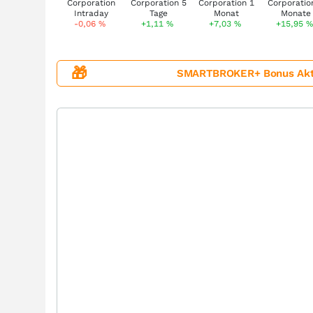
-0,06
%
+1,11
%
+7,03
%
+15,95
%
🎁
SMARTBROKER+ Bonus Aktion