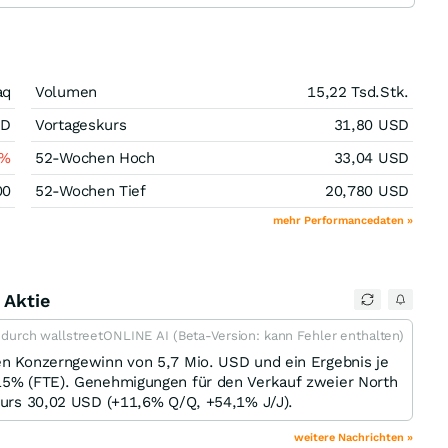
aq
Volumen
15,22 Tsd.
Stk.
SD
Vortageskurs
31,80
USD
%
52-Wochen Hoch
33,04
USD
00
52-Wochen Tief
20,780
USD
mehr Performancedaten »
 Aktie
t durch wallstreetONLINE AI (Beta-Version: kann Fehler enthalten)
nen Konzerngewinn von 5,7 Mio. USD und ein Ergebnis je
,15% (FTE). Genehmigungen für den Verkauf zweier North
 Kurs 30,02 USD (+11,6% Q/Q, +54,1% J/J).
weitere Nachrichten »