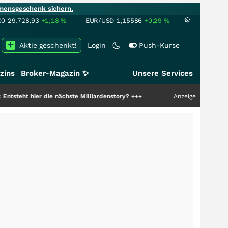
mensgeschenk sichern.
00
29.728,93
+1,18
%
EUR/USD
1,15586
+0,29
%
Aktie geschenkt!
Login
Push-Kurse
zins
Broker-Magazin ✨
Unsere Services
hier die nächste Milliardenstory?
+++
Anzeige