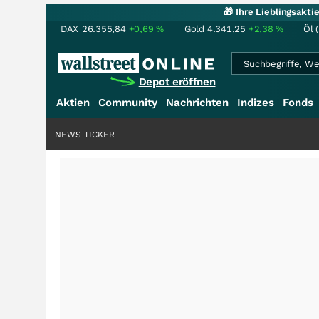
🎁 Ihre Lieblingsakt
DAX
26.355,84
+0,69
%
Gold
4.341,25
+2,38
%
Öl 
Depot eröffnen
Aktien
Community
Nachrichten
Indizes
Fonds
NEWS TICKER