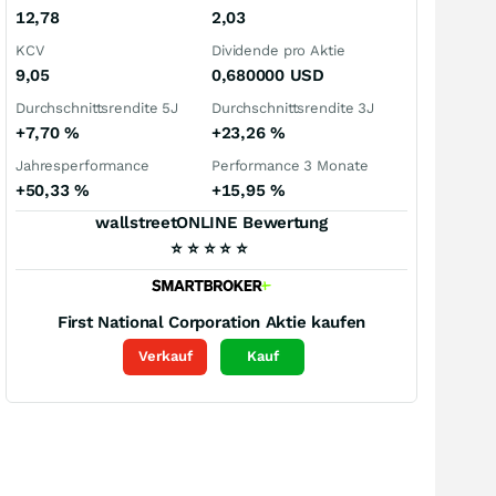
12,78
2,03
KCV
Dividende pro Aktie
9,05
0,680000
USD
Durchschnittsrendite 5J
Durchschnittsrendite 3J
+7,70
%
+23,26
%
Jahresperformance
Performance 3 Monate
+50,33
%
+15,95
%
wallstreetONLINE Bewertung
⭐
⭐
⭐
⭐
⭐
First National Corporation
Aktie kaufen
Verkauf
Kauf