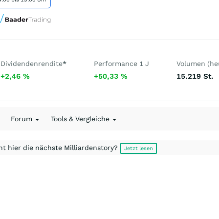
Dividendenrendite
*
Performance 1 J
Volumen (he
+2,46
%
+50,33
%
15.219
St.
Forum
Tools & Vergleiche
t hier die nächste Milliardenstory?
Jetzt lesen