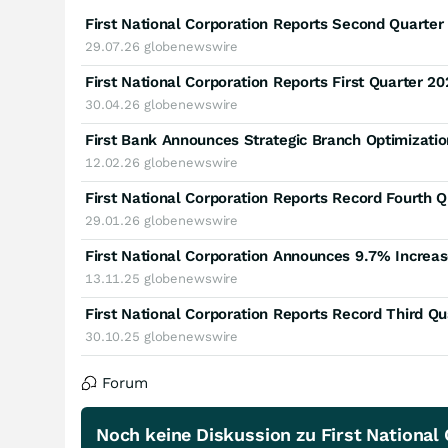
First National Corporation Reports Second Quarter
29.07.26
globenewswire
First National Corporation Reports First Quarter 2
30.04.26
globenewswire
First Bank Announces Strategic Branch Optimizatio
12.02.26
globenewswire
First National Corporation Reports Record Fourth 
29.01.26
globenewswire
First National Corporation Announces 9.7% Increas
13.11.25
globenewswire
First National Corporation Reports Record Third Q
30.10.25
globenewswire
Forum
Noch keine Diskussion zu First National