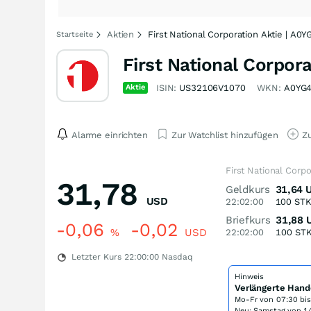
Aktien
First National Corporation Aktie | A0
Startseite
First National Corpora
Aktie
ISIN:
US32106V1070
WKN:
A0YG
Alarme einrichten
Zur Watchlist hinzufügen
Zu
First National Corp
31,78
Geldkurs
31,64
USD
22:02:00
100
ST
Briefkurs
31,88
-0,06
-0,02
%
USD
22:02:00
100
ST
Letzter Kurs
22:00:00
Nasdaq
Hinweis
Verlängerte Hand
Mo-Fr von
07:30 bi
Neu: Samstag von 14