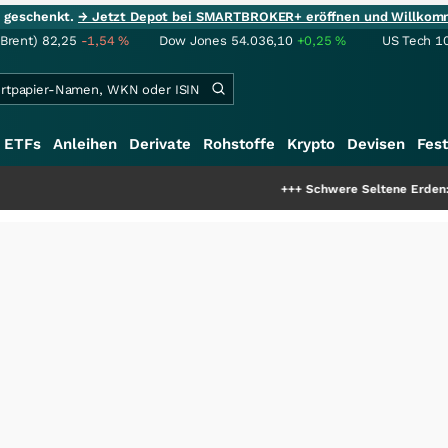
ie geschenkt.
→ Jetzt Depot bei SMARTBROKER+ eröffnen und Willkom
(Brent)
82,25
-1,54
%
Dow Jones
54.036,10
+0,25
%
US Tech 1
ETFs
Anleihen
Derivate
Rohstoffe
Krypto
Devisen
Fest
+++
Schwere Seltene Erden: Entsteht 