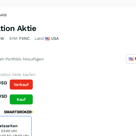
YG4W
tion Aktie
4W
SYM:
FXNC
Land
USA
m Portfolio hinzufügen
oration Aktie kaufen
USD
Verkauf
K
USD
Kauf
K
elszeiten
s 23:00 Uhr
:00 bis 19:00 Uhr