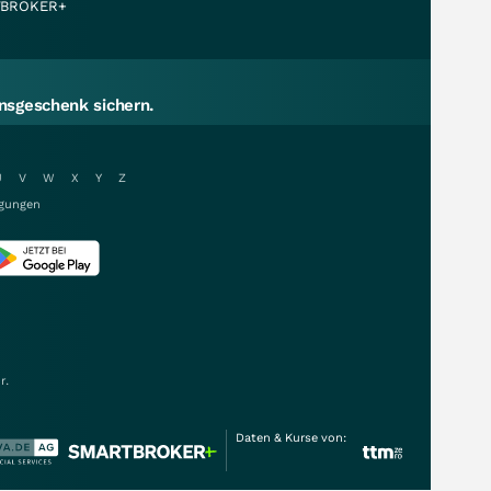
BROKER+
sgeschenk sichern.
U
V
W
X
Y
Z
gungen
r.
Daten & Kurse von: