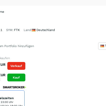
ime
11
SYM:
FTK
Land
Deutschland
m Portfolio hinzufügen
 kaufen
EUR
Verkauf
K
EUR
Kauf
K
elszeiten
s 23:00 Uhr
:00 bis 19:00 Uhr