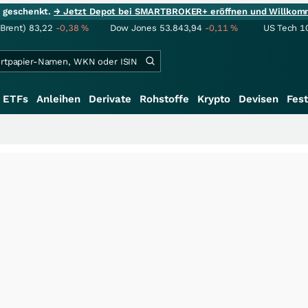
ie geschenkt.
→ Jetzt Depot bei SMARTBROKER+ eröffnen und Willkom
(Brent)
83,22
-0,38
%
Dow Jones
53.843,94
-0,11
%
US Tech 1
ETFs
Anleihen
Derivate
Rohstoffe
Krypto
Devisen
Fest