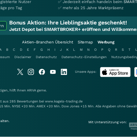
gistrierte Nutzer
✅ Jederzeit einfach handeln beim
SMART
räge pro Tag
✅ mehr als 25 Jahre Marktpräsenz
Bonus Aktion:
Ihre Lieblingsaktie geschenkt!
rn
Jetzt Depot bei SMARTBROKER+ eröffnen und Willkommen
Aktien-Branchen Übersicht
Sitemap
Werbung
A
B
C
D
E
F
G
H
I
J
K
L
M
N
O
P
Q
R
S
T
essum
Disclaimer
Datenschutz
Datenschutz-Einstellungen
Nutzungsbedin
Unsere Apps:
gen, hilft Ihnen
ARIVA
gerne.
elt aus 285 Bewertungen bei www.kagels-trading.de
15 Min. NYSE +20 Min. AMEX +20 Min. Dow Jones +15 Min. Alle Angaben ohne Gewäh
alten.
Mit Unterstützung von: