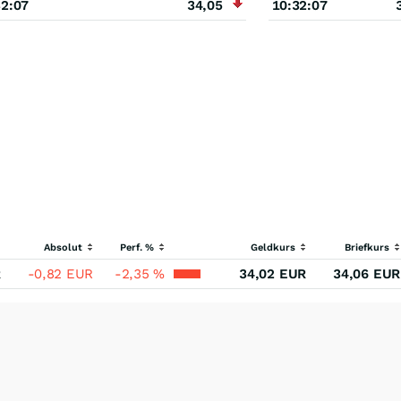
32:07
34,05
10:32:07
Absolut
Perf. %
Geldkurs
Briefkurs
R
-0,82
EUR
-2,35
%
34,02
EUR
34,06
EUR