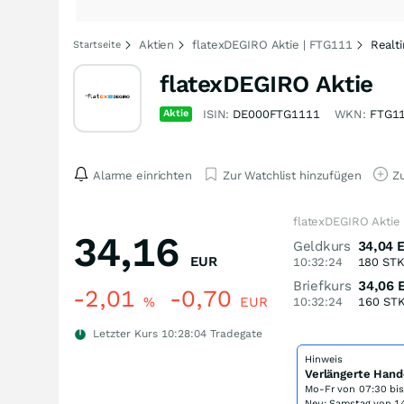
Aktien
flatexDEGIRO Aktie | FTG111
Realt
Startseite
flatexDEGIRO Aktie
Aktie
ISIN:
DE000FTG1111
WKN:
FTG1
Alarme einrichten
Zur Watchlist hinzufügen
Zu
flatexDEGIRO Aktie
34,16
Geldkurs
34,04
EUR
10:32:24
180
ST
Briefkurs
34,06
-2,01
-0,70
%
EUR
10:32:24
160
ST
Letzter Kurs
10:28:04
Tradegate
Hinweis
Verlängerte Hand
Mo-Fr von
07:30 bi
Neu: Samstag von 14