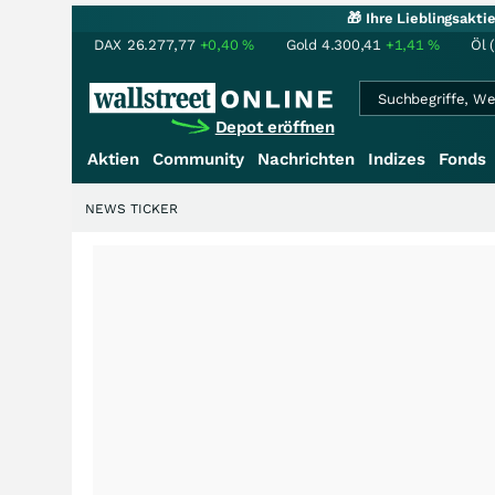
🎁 Ihre Lieblingsakt
DAX
26.277,77
+0,40
%
Gold
4.300,41
+1,41
%
Öl 
Depot eröffnen
Aktien
Community
Nachrichten
Indizes
Fonds
NEWS TICKER