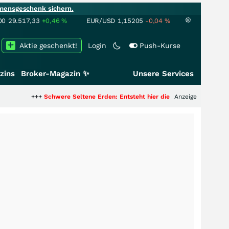
mensgeschenk sichern.
00
29.517,33
+0,46
%
EUR/USD
1,15205
-0,04
%
Aktie geschenkt!
Login
Push-Kurse
zins
Broker-Magazin ✨
Unsere Services
+++
Schwere Seltene Erden: Entsteht hier die nächste Milliardenstory?
Anzeige
+++