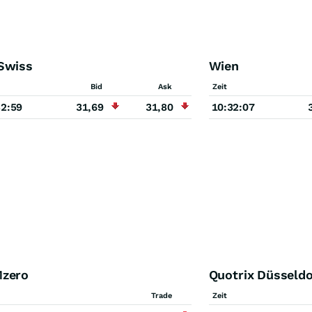
Swiss
Wien
Bid
Ask
Zeit
32:59
31,69
31,80
10:32:07
zero
Quotrix Düsseldo
Trade
Zeit