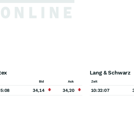
tex
Lang & Schwarz
Bid
Ask
Zeit
25:08
34,14
34,20
10:32:07