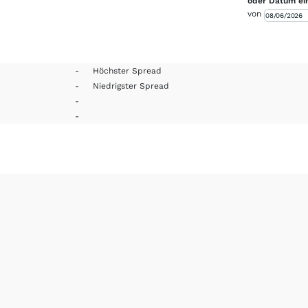
oder Datum ei
von
-
Höchster Spread
-
Niedrigster Spread
-
-