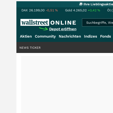
🎁 Ihre Lieblingsakt
DAX
26.199,00
-0,51
%
Gold
4.265,02
+0,42
%
Öl 
Depot eröffnen
Aktien
Community
Nachrichten
Indizes
Fonds
NEWS TICKER