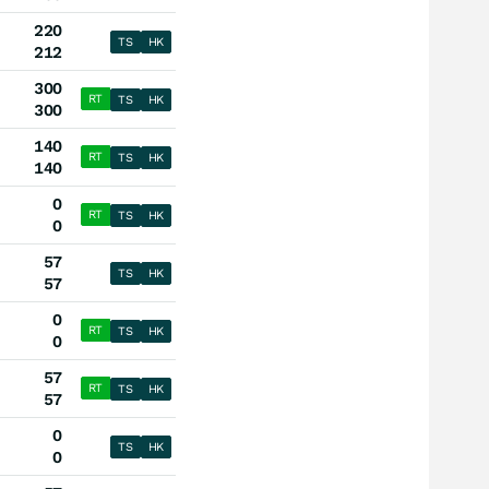
220
TS
HK
212
300
RT
TS
HK
300
140
RT
TS
HK
140
0
RT
TS
HK
0
57
TS
HK
57
0
RT
TS
HK
0
57
RT
TS
HK
57
0
TS
HK
0