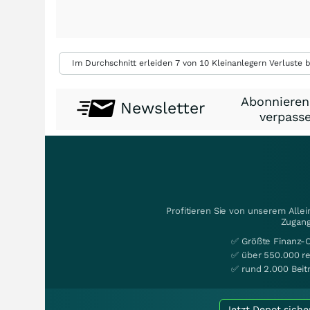
Im Durchschnitt erleiden 7 von 10 Kleinanlegern Verluste b
Abonnieren
Newsletter
verpasse
Profitieren Sie von unserem Alle
Zugang
✅ Größte Finanz-
✅ über 550.000 re
✅ rund 2.000 Beit
Jetzt Depot siche