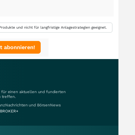
rodukte und nicht für langfristige Anlagestrategien geeignet.
t abonnieren!
für einen aktuellen und fundierten
 treffen.
nanzNachrichten und BörsenNews
BROKER+