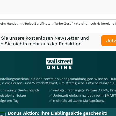
eim Handel mit Turbo-Zertifikaten. Turbo-Zertifikate sind hoch risikoreiche P
 Sie unsere kostenlosen Newsletter und
Jetz
n Sie nichts mehr aus der Redaktion
instellungsmerkmal als den zentralen verlagsunabhängigen Wissens-Hub 
 in die Börsen- und Wirtschaftswelt, um strategische Entscheidungen zu
Community Deutschlands
✅ verlagsunabhängige Partner ARIVA, Fi
gistrierte Nutzer
✅ Jederzeit einfach handeln beim
SMART
räge pro Tag
✅ mehr als 25 Jahre Marktpräsenz
Bonus Aktion:
Ihre Lieblingsaktie geschenkt!
rn