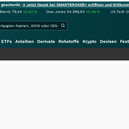
ie geschenkt.
→ Jetzt Depot bei SMARTBROKER+ eröffnen und Willkom
(Brent)
79,44
+0,82
%
Dow Jones
54.399,93
+0,46
%
US Tech 1
ETFs
Anleihen
Derivate
Rohstoffe
Krypto
Devisen
Fest