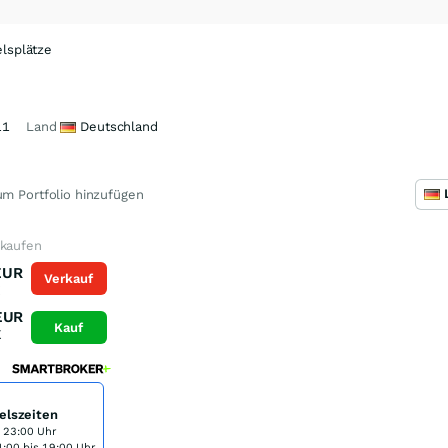
lsplätze
11
Land
Deutschland
m Portfolio hinzufügen
 kaufen
EUR
Verkauf
K
EUR
Kauf
K
elszeiten
s 23:00 Uhr
:00 bis 19:00 Uhr