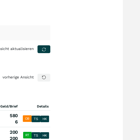
sicht aktualisieren
vorherige Ansicht
 Geld/Brief
Details
580
OB
TS
HK
6
200
RT
TS
HK
200