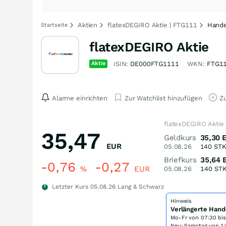
Aktien
flatexDEGIRO Aktie | FTG111
Hande
Startseite
flatexDEGIRO Aktie
Aktie
ISIN:
DE000FTG1111
WKN:
FTG1
Alarme einrichten
Zur Watchlist hinzufügen
Zu
flatexDEGIRO Aktie
35,47
Geldkurs
35,30
EUR
05.08.26
140
ST
Briefkurs
35,64
-0,76
-0,27
%
EUR
05.08.26
140
ST
Letzter Kurs
05.08.26
Lang & Schwarz
Hinweis
Verlängerte Hand
Mo-Fr von
07:30 bi
Neu: Samstag von 14