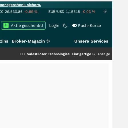
mensgeschenk sichern.
00
29.530,86
-0,69
%
EUR/USD
1,15515
-0,03
%
Aktie geschenkt!
Login
Push-Kurse
zins
Broker-Magazin ✨
Unsere Services
+++
SalesCloser Technologies: Einzigartige Leistung zieht die Top-Dogs 
Anzeige