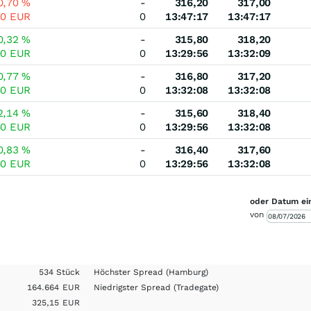
0,70
%
-
316,20
317,00
20
EUR
0
13:47:17
13:47:17
0,32
%
-
315,80
318,20
00
EUR
0
13:29:56
13:32:09
0,77
%
-
316,80
317,20
40
EUR
0
13:32:08
13:32:08
2,14
%
-
315,60
318,40
60
EUR
0
13:29:56
13:32:08
0,83
%
-
316,40
317,60
60
EUR
0
13:29:56
13:32:08
oder Datum ei
von
534 Stück
Höchster Spread
(Hamburg)
164.664
EUR
Niedrigster Spread
(Tradegate)
325,15
EUR