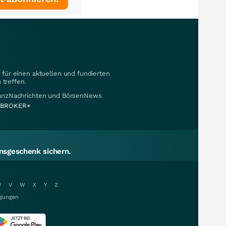
für einen aktuellen und fundierten
 treffen.
nanzNachrichten und BörsenNews
BROKER+
sgeschenk sichern.
U
V
W
X
Y
Z
gungen