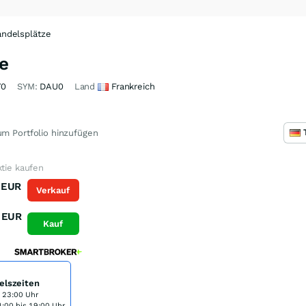
ndelsplätze
e
Y0
SYM:
DAU0
Land
Frankreich
m Portfolio hinzufügen
ktie kaufen
EUR
Verkauf
EUR
Kauf
elszeiten
s 23:00 Uhr
:00 bis 19:00 Uhr