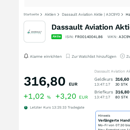
Aktien
Dassault Aviation Aktie | A3C9Y0
Ha
Startseite
Dassault Aviation Akti
Aktie
ISIN:
FR0014004L86
WKN:
A3C9
Alarme einrichten
Zur Watchlist hinzufügen
Zu
Dassault Aviation A
316,80
Geldkurs
316,60
EUR
13:47:17
30
STK
Briefkurs
316,80
+1,02
+3,20
%
EUR
13:47:17
80
STK
Letzter Kurs
13:25:33
Tradegate
Hinweis
Verlängerte Hand
Mo-Fr von
07:30 bi
Neu: Samstag von 14