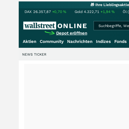
🎁 Ihre Lieblingsakt
DAX
26.357,87
+0,70
%
Gold
4.322,71
+1,94
%
Öl 
Depot eröffnen
Aktien
Community
Nachrichten
Indizes
Fonds
NEWS TICKER