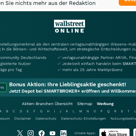
n Sie nichts mehr aus der Redaktion
instellungsmerkmal als den zentralen verlagsunabhängigen Wissens-Hub 
 in die Börsen- und Wirtschaftswelt, um strategische Entscheidungen zu
Community Deutschlands
✅ verlagsunabhängige Partner ARIVA, Fi
gistrierte Nutzer
✅ Jederzeit einfach handeln beim
SMART
räge pro Tag
✅ mehr als 25 Jahre Marktpräsenz
Bonus Aktion:
Ihre Lieblingsaktie geschenkt!
rn
Jetzt Depot bei SMARTBROKER+ eröffnen und Willkommen
Aktien-Branchen Übersicht
Sitemap
Werbung
A
B
C
D
E
F
G
H
I
J
K
L
M
N
O
P
Q
R
S
T
essum
Disclaimer
Datenschutz
Datenschutz-Einstellungen
Nutzungsbedin
Unsere Apps: