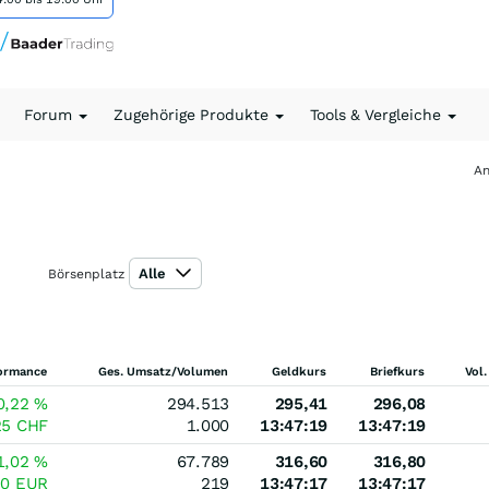
Forum
Zugehörige Produkte
Tools & Vergleiche
An
Alle
Börsenplatz
ormance
Ges. Umsatz/Volumen
Geldkurs
Briefkurs
Vol.
0,22
%
294.513
295,41
296,08
25
CHF
1.000
13:47:19
13:47:19
1,02
%
67.789
316,60
316,80
20
EUR
219
13:47:17
13:47:17