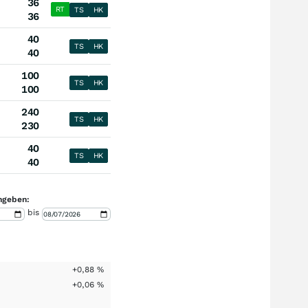
36
RT
TS
HK
36
40
TS
HK
40
100
TS
HK
100
240
TS
HK
230
40
TS
HK
40
ngeben:
bis
+0,88
%
+0,06
%