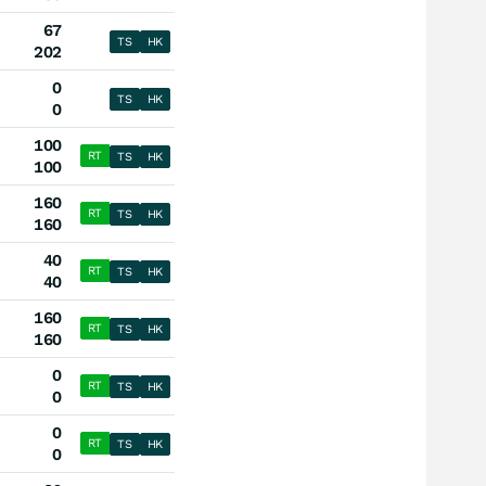
67
TS
HK
202
0
TS
HK
0
100
RT
TS
HK
100
160
RT
TS
HK
160
40
RT
TS
HK
40
160
RT
TS
HK
160
0
RT
TS
HK
0
0
RT
TS
HK
0