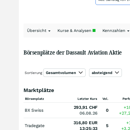
Übersicht
Kurse & Analysen
Kennzahlen
Börsenplätze der Dassault Aviation Aktie
Gesamtvolumen
absteigend
Sortierung
Marktplätze
Börsenplatz
Letzter Kurs
Vol.
Perf
293,91
CHF
+1
BX Swiss
0
06.08.26
+27,
316,80
EUR
+
Tradegate
5
13:25:33
+3,