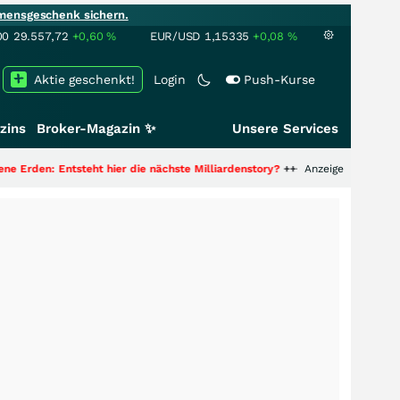
mensgeschenk sichern.
00
29.557,72
+0,60
%
EUR/USD
1,15335
+0,08
%
Aktie geschenkt!
Login
Push-Kurse
zins
Broker-Magazin ✨
Unsere Services
Entsteht hier die nächste Milliardenstory?
+++
Anzeige