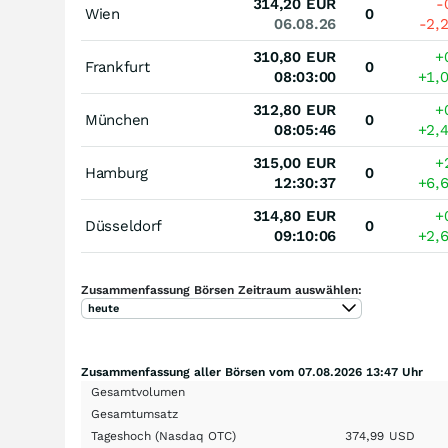
314,20
EUR
-
Wien
0
06.08.26
-2,
310,80
EUR
+
Frankfurt
0
08:03:00
+1,
312,80
EUR
+
München
0
08:05:46
+2,
315,00
EUR
+
Hamburg
0
12:30:37
+6,
314,80
EUR
+
Düsseldorf
0
09:10:06
+2,
Zusammenfassung Börsen Zeitraum auswählen:
heute
Zusammenfassung aller Börsen vom 07.08.2026 13:47 Uhr
Gesamtvolumen
Gesamtumsatz
Tageshoch
(Nasdaq OTC)
374,99
USD