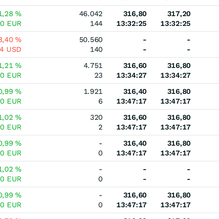
1,28
%
46.042
316,80
317,20
00
EUR
144
13:32:25
13:32:25
3,40
%
50.560
-
-
74
USD
140
-
-
1,21
%
4.751
316,60
316,80
80
EUR
23
13:34:27
13:34:27
0,99
%
1.921
316,40
316,80
10
EUR
6
13:47:17
13:47:17
1,02
%
320
316,60
316,80
20
EUR
2
13:47:17
13:47:17
0,99
%
-
316,40
316,80
10
EUR
0
13:47:17
13:47:17
1,02
%
-
-
-
20
EUR
0
-
-
0,99
%
-
316,60
316,80
10
EUR
0
13:47:17
13:47:17