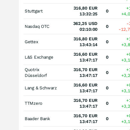
316,80
EUR
+
Stuttgart
0
13:32:25
+4,
362,25
USD
-
Nasdaq OTC
0
02:10:00
-12,
316,80
EUR
+
Gettex
0
13:43:14
+3,
316,60
EUR
+
L&S Exchange
0
13:47:17
+3,
Quotrix
316,70
EUR
+
0
Düsseldorf
13:47:17
+3,
316,60
EUR
+
Lang & Schwarz
0
13:47:17
+3,
316,70
EUR
+
TTMzero
0
13:47:17
+3,
316,70
EUR
+
Baader Bank
0
13:47:17
+3,