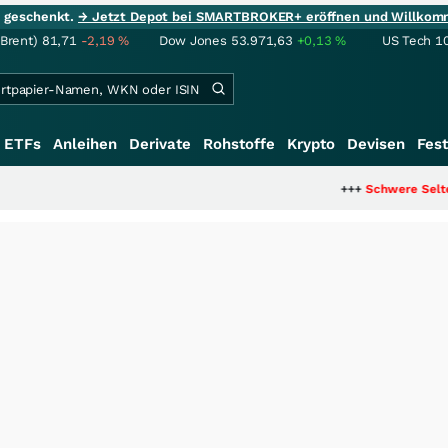
ie geschenkt.
→ Jetzt Depot bei SMARTBROKER+ eröffnen und Willkom
(Brent)
81,71
-2,19
%
Dow Jones
53.971,63
+0,13
%
US Tech 1
ETFs
Anleihen
Derivate
Rohstoffe
Krypto
Devisen
Fest
+++
Schwere Seltene Erden: 