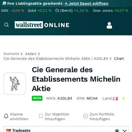
🎁 Ihre Lieblingsaktie geschenkt.
→ Jetzt Depot eröffnen
DAX
-0,04
%
Gold
+0,21
%
Öl (Brent)
+1,20
%
Dow Jones
+0,07
%
Aktien
Startseite
Cie Generale des Etablissements Michelin Aktie | A3DL84
Chart
Cie Generale des
Etablissements Michelin
Aktie
Aktie
WKN:
A3DL84
SYM:
MCHA
Land
Alarme
Zur Watchlist
Zum Portfolio
einrichten
hinzufügen
hinzufügen
Tradegate