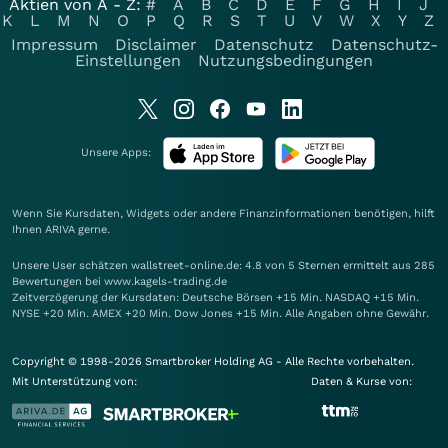
Aktien von A - Z:
#
A
B
C
D
E
F
G
H
I
J
K
L
M
N
O
P
Q
R
S
T
U
V
W
X
Y
Z
Impressum
Disclaimer
Datenschutz
Datenschutz-
Einstellungen
Nutzungsbedingungen
Unsere Apps:
Wenn Sie Kursdaten, Widgets oder andere Finanzinformationen benötigen, hilft
Ihnen
ARIVA
gerne.
Unsere User schätzen wallstreet-online.de: 4.8 von 5 Sternen ermittelt aus 285
Bewertungen bei www.kagels-trading.de
Zeitverzögerung der Kursdaten: Deutsche Börsen +15 Min. NASDAQ +15 Min.
NYSE +20 Min. AMEX +20 Min. Dow Jones +15 Min. Alle Angaben ohne Gewähr.
Copyright © 1998-2026 Smartbroker Holding AG - Alle Rechte vorbehalten.
Mit Unterstützung von:
Daten & Kurse von: