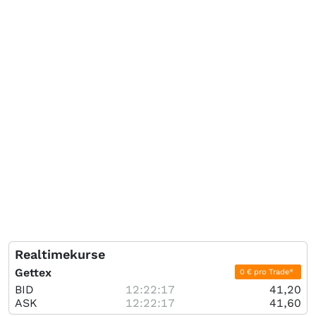
Realtimekurse
Gettex
0 € pro Trade*
BID
12:22:17
41,20
ASK
12:22:17
41,60