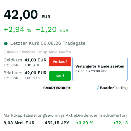
42,00
EUR
+2,94
+1,20
%
EUR
Letzter Kurs
06.08.26
Tradegate
Fukuoka Financial Group Aktie kaufen
Geldkurs
41,00
EUR
Verkauf
12:58:40
100
STK
Verlängerte Handelszeiten
07:30 bis 23:00 Uhr
Briefkurs
42,00
EUR
Kauf
12:58:40
100
STK
Marktkapitalisierung
Gewinn je Aktie
Dividendenrendite
Performa
8,03 Mrd.
EUR
452,15
JPY
+3,39
%
+72,13