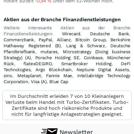
notiert zurzeit
-0,94
%
unter dem 52-Wochen Hoch.
Aktien aus der Branche Finanzdienstleistungen
Weitere interesante Aktien aus der Branche
Finanzdienstleistungen:
Wirecard
,
Deutsche Bank
,
Commerzbank
,
PayPal
,
Allianz
,
Bitcoin Group
,
Berkshire
Hathaway Registered (B)
,
Lang & Schwarz
,
Deutsche
Pfandbriefbank
,
mutares
,
Microstrategy (Doing business
Strategy) (A)
,
Porsche Holding SE
,
Coinbase
,
Münchener
Rück
,
flatexDEGIRO
,
Smartbroker Holding
,
DeFi
Technologies
,
Argo Blockchain
,
Neptune Digital Assets
,
sino
,
Metaplanet
,
Fannie Mae
,
Intellabridge Technology
Corporation
,
Visa (A)
,
Blue Cap
Im Durchschnitt erleiden 7 von 10 Kleinanlegern
Verluste beim Handel mit Turbo-Zertifikaten. Turbo-
Zertifikate sind hoch risikoreiche Produkte und
nicht für langfristige Anlagestrategien geeignet.
Newsletter