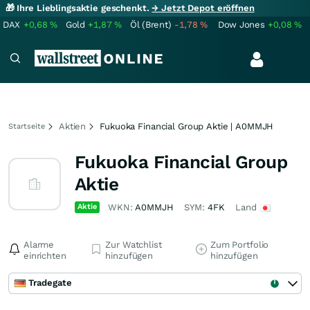
🎁 Ihre Lieblingsaktie geschenkt.
→ Jetzt Depot eröffnen
DAX
+0,68
%
Gold
+1,87
%
Öl (Brent)
-1,78
%
Dow Jones
+0,08
%
Aktien
Fukuoka Financial Group Aktie | A0MMJH
Startseite
Fukuoka Financial Group
Aktie
Aktie
WKN:
A0MMJH
SYM:
4FK
Land
Alarme
Zur Watchlist
Zum Portfolio
einrichten
hinzufügen
hinzufügen
Tradegate