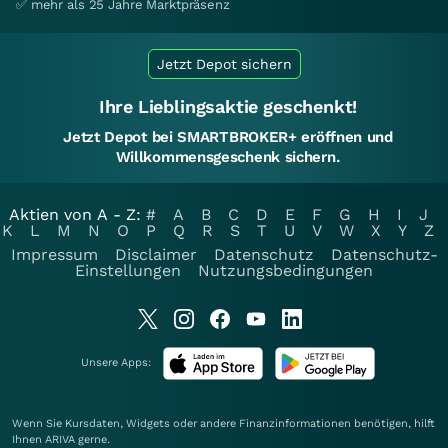
✅ mehr als 25 Jahre Marktpräsenz
Jetzt Depot sichern
Ihre Lieblingsaktie geschenkt!
Jetzt Depot bei SMARTBROKER+ eröffnen und
Willkommensgeschenk sichern.
Aktien von A - Z:
#
A
B
C
D
E
F
G
H
I
J
K
L
M
N
O
P
Q
R
S
T
U
V
W
X
Y
Z
Impressum
Disclaimer
Datenschutz
Datenschutz-
Einstellungen
Nutzungsbedingungen
Unsere Apps:
Wenn Sie Kursdaten, Widgets oder andere Finanzinformationen benötigen, hilft
Ihnen
ARIVA
gerne.