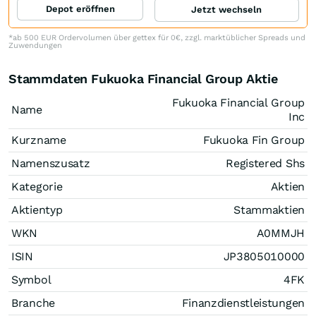
Depot eröffnen
Jetzt wechseln
*ab 500 EUR Ordervolumen über gettex für 0€, zzgl. marktüblicher Spreads und
Zuwendungen
Stammdaten Fukuoka Financial Group Aktie
Fukuoka Financial Group
Name
Inc
Kurzname
Fukuoka Fin Group
Namenszusatz
Registered Shs
Kategorie
Aktien
Aktientyp
Stammaktien
WKN
A0MMJH
ISIN
JP3805010000
Symbol
4FK
Branche
Finanzdienstleistungen