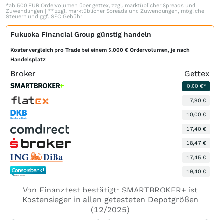
*ab 500 EUR Ordervolumen über gettex, zzgl. marktüblicher Spreads und
Zuwendungen | ** zzgl. marktüblicher Spreads und Zuwendungen, mögliche
Steuern und ggf. SEC Gebühr
Fukuoka Financial Group günstig handeln
Kostenvergleich pro Trade bei einem 5.000 € Ordervolumen, je nach
Handelsplatz
Broker
Gettex
0,00 €*
7,90 €
10,00 €
17,40 €
18,47 €
17,45 €
19,40 €
Von Finanztest bestätigt: SMARTBROKER+ ist
Kostensieger in allen getesteten Depotgrößen
(12/2025)