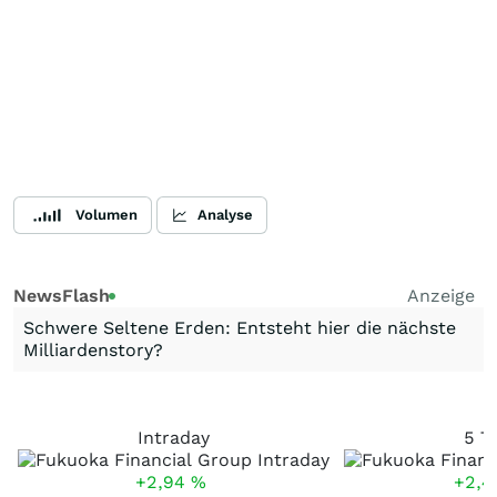
Volumen
Analyse
NewsFlash
Anzeige
Schwere Seltene Erden: Entsteht hier die nächste
Milliardenstory?
Intraday
5 T
+2,94
%
+2,