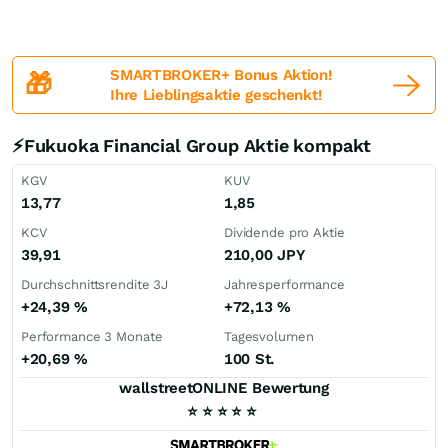
SMARTBROKER+ Bonus Aktion!
🎁
Ihre Lieblingsaktie geschenkt!
⚡Fukuoka Financial Group Aktie kompakt
KGV
KUV
13,77
1,85
KCV
Dividende pro Aktie
39,91
210,00
JPY
Durchschnittsrendite 3J
Jahresperformance
+24,39
%
+72,13
%
Performance 3 Monate
Tagesvolumen
+20,69
%
100 St.
wallstreetONLINE Bewertung
⭐
⭐
⭐
⭐
⭐