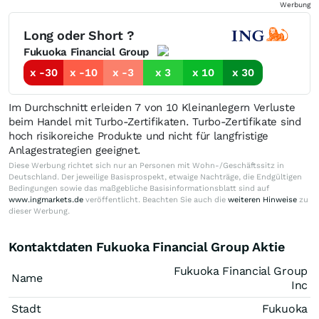
Werbung
Long oder Short ?
Fukuoka Financial Group
x -30
x -10
x -3
x 3
x 10
x 30
Im Durchschnitt erleiden 7 von 10 Kleinanlegern Verluste
beim Handel mit Turbo-Zertifikaten. Turbo-Zertifikate sind
hoch risikoreiche Produkte und nicht für langfristige
Anlagestrategien geeignet.
Diese Werbung richtet sich nur an Personen mit Wohn-/Geschäftssitz in
Deutschland. Der jeweilige Basisprospekt, etwaige Nachträge, die Endgültigen
Bedingungen sowie das maßgebliche Basisinformationsblatt sind auf
www.ingmarkets.de
veröffentlicht. Beachten Sie auch die
weiteren Hinweise
zu
dieser Werbung.
Kontaktdaten Fukuoka Financial Group Aktie
Fukuoka Financial Group
Name
Inc
Stadt
Fukuoka