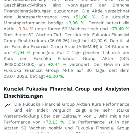
Geschäftsaktivitäten sind vorwiegend der Branche
Finanzdienstleistungen zuzuordnen. Die Aktie verzeichnet
eine Jahresperformance von
+51,08
%
. Die aktuelle
Monatsperformance beträgt
+3,96
%
. Derzeit notiert die
Aktie
-0,94
%
unter ihrem 52-Wochen Hoch und
+79,49
%
über ihrem 52-Wochen Tief. Der aktuelle Fukuoka Financial
Group Realtimekurs (
06.08.26
) liegt bei 42,00
€
. Damit ist
die Fukuoka Financial Group Aktie (A0MMJH) in 24 Stunden
um
+2,94
%
gestiegen. Auf 7 Tage gesehen hat sich der
Kurs der Fukuoka Financial Group Aktie (ISIN
JP3805010000) um
+2,44
%
verändert. Der Gewinn der
Fukuoka Financial Group Aktie auf 30 Tage, seit dem
08.07.2026, beträgt
+5,00
%
.
Kursziel Fukuoka Financial Group und Analysten
Einschätzungen
Die Fukuoka Financial Group Aktien Kurs Performance
und ein Index Vergleich zeigt eine sehr starke
Wertentwicklung über den Zeitraum von 1 Jahr mit einer
Performance von
+72,13
%
. Die Performance ist in den
letzten 52 Wochen positiv und Fukuoka Financial Group