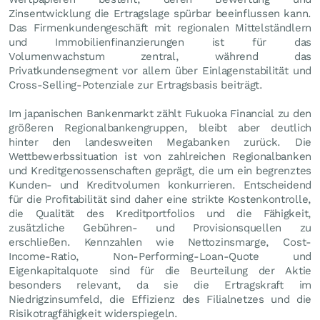
Zinsentwicklung die Ertragslage spürbar beeinflussen kann.
Das Firmenkundengeschäft mit regionalen Mittelständlern
und Immobilienfinanzierungen ist für das
Volumenwachstum zentral, während das
Privatkundensegment vor allem über Einlagenstabilität und
Cross-Selling-Potenziale zur Ertragsbasis beiträgt.
Im japanischen Bankenmarkt zählt Fukuoka Financial zu den
größeren Regionalbankengruppen, bleibt aber deutlich
hinter den landesweiten Megabanken zurück. Die
Wettbewerbssituation ist von zahlreichen Regionalbanken
und Kreditgenossenschaften geprägt, die um ein begrenztes
Kunden- und Kreditvolumen konkurrieren. Entscheidend
für die Profitabilität sind daher eine strikte Kostenkontrolle,
die Qualität des Kreditportfolios und die Fähigkeit,
zusätzliche Gebühren- und Provisionsquellen zu
erschließen. Kennzahlen wie Nettozinsmarge, Cost-
Income-Ratio, Non-Performing-Loan-Quote und
Eigenkapitalquote sind für die Beurteilung der Aktie
besonders relevant, da sie die Ertragskraft im
Niedrigzinsumfeld, die Effizienz des Filialnetzes und die
Risikotragfähigkeit widerspiegeln.