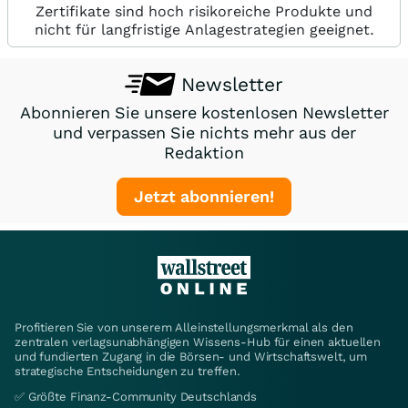
Zertifikate sind hoch risikoreiche Produkte und
nicht für langfristige Anlagestrategien geeignet.
Newsletter
Abonnieren Sie unsere kostenlosen Newsletter
und verpassen Sie nichts mehr aus der
Redaktion
Jetzt abonnieren!
Profitieren Sie von unserem Alleinstellungsmerkmal als den
zentralen verlagsunabhängigen Wissens-Hub für einen aktuellen
und fundierten Zugang in die Börsen- und Wirtschaftswelt, um
strategische Entscheidungen zu treffen.
✅ Größte Finanz-Community Deutschlands