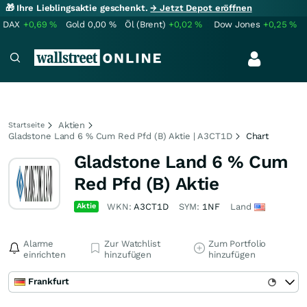
🎁 Ihre Lieblingsaktie geschenkt.
→ Jetzt Depot eröffnen
DAX
+0,69
%
Gold
0,00
%
Öl (Brent)
+0,02
%
Dow Jones
+0,25
%
Aktien
Startseite
Gladstone Land 6 % Cum Red Pfd (B) Aktie | A3CT1D
Chart
Gladstone Land 6 % Cum
Red Pfd (B) Aktie
Aktie
WKN:
A3CT1D
SYM:
1NF
Land
Alarme
Zur Watchlist
Zum Portfolio
einrichten
hinzufügen
hinzufügen
Frankfurt