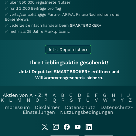
✅ über 550.000 registrierte Nutzer
✅ rund 2.000 Beiträge pro Tag
✅ verlagsunabhängige Partner ARIVA, FinanzNachrichten und
BörsenNews
✅ Jederzeit einfach handeln beim
SMARTBROKER+
✅ mehr als 25 Jahre Marktpräsenz
Jetzt Depot sichern
Ihre Lieblingsaktie geschenkt!
Jetzt Depot bei SMARTBROKER+ eröffnen und
Willkommensgeschenk sichern.
Aktien von A - Z:
#
A
B
C
D
E
F
G
H
I
J
K
L
M
N
O
P
Q
R
S
T
U
V
W
X
Y
Z
Impressum
Disclaimer
Datenschutz
Datenschutz-
Einstellungen
Nutzungsbedingungen