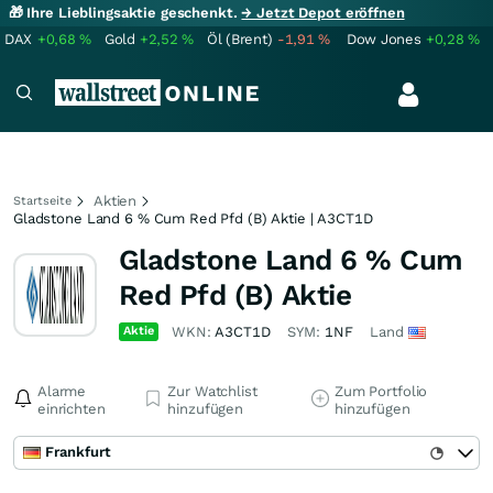
🎁 Ihre Lieblingsaktie geschenkt.
→ Jetzt Depot eröffnen
DAX
+0,68
%
Gold
+2,52
%
Öl (Brent)
-1,91
%
Dow Jones
+0,28
%
Aktien
Startseite
Gladstone Land 6 % Cum Red Pfd (B) Aktie | A3CT1D
Gladstone Land 6 % Cum
Red Pfd (B) Aktie
Aktie
WKN:
A3CT1D
SYM:
1NF
Land
Alarme
Zur Watchlist
Zum Portfolio
einrichten
hinzufügen
hinzufügen
Frankfurt