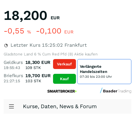
18,200
EUR
-0,55
-0,100
%
EUR
Letzter Kurs
15:25:02
Frankfurt
Gladstone Land 6 % Cum Red Pfd (B) Aktie kaufen
Geldkurs
18,300
EUR
Verkauf
Verlängerte
19:55:43
109
STK
Handelszeiten
Briefkurs
19,700
EUR
07:30 bis 23:00 Uhr
Kauf
21:27:15
103
STK
Kurse, Daten, News & Forum