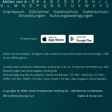
Aktien von A - Z:
#
A
B
C
D
E
F
G
H
I
J
K
L
M
N
O
P
Q
R
S
T
U
V
W
X
Y
Z
Impressum
Disclaimer
Datenschutz
Datenschutz-
Einstellungen
Nutzungsbedingungen
Unsere Apps:
Wenn Sie Kursdaten, Widgets oder andere Finanzinformationen benötigen, hilft
Ihnen
ARIVA
gerne.
Unsere User schätzen wallstreet-online.de: 4.8 von 5 Sternen ermittelt aus 285
Bewertungen bei www.kagels-trading.de
Zeitverzögerung der Kursdaten: Deutsche Börsen +15 Min. NASDAQ +15 Min.
NYSE +20 Min. AMEX +20 Min. Dow Jones +15 Min. Alle Angaben ohne Gewähr.
Copyright © 1998-2026 Smartbroker Holding AG - Alle Rechte vorbehalten.
Mit Unterstützung von:
Daten & Kurse von: