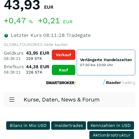
43,93
EUR
+0,47
+0,21
%
EUR
Letzter Kurs
08:11:28
Tradegate
GLOBALFOUNDRIES Aktie kaufen
Geldkurs
43,95
EUR
Verkauf
08:39:21
229
STK
Verlängerte Handelszeiten
07:30 bis 23:00 Uhr
Briefkurs
44,38
EUR
Kauf
08:39:21
226
STK
Kurse, Daten, News & Forum
Bilanz in Mio USD
Insidertrades
Kennzahlen in USD
Aktionärsstruktur