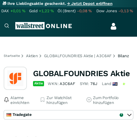
🎁 Ihre Lieblingsaktie geschenkt.
→ Jetzt Depot eröffnen
DAX
+0,01
%
Gold
+1,22
%
Öl (Brent)
-0,08
%
Dow Jones
-0,13
%
Aktien
GLOBALFOUNDRIES Aktie | A3C6AF
Bilanz
Startseite
GLOBALFOUNDRIES Aktie
Aktie
WKN:
A3C6AF
SYM:
76J
Land
Alarme
Zur Watchlist
Zum Portfolio
einrichten
hinzufügen
hinzufügen
Tradegate