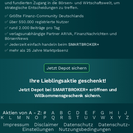
und fundierten Zugang in die Börsen- und Wirtschaftswelt, um
strategische Entscheidungen zu treffen.
✅ Größte Finanz-Community Deutschlands
✅ über 550.000 registrierte Nutzer
✅ rund 2.000 Beiträge pro Tag
✅ verlagsunabhängige Partner ARIVA, FinanzNachrichten und
BörsenNews
✅ Jederzeit einfach handeln beim
SMARTBROKER+
✅ mehr als 25 Jahre Marktpräsenz
Jetzt Depot sichern
Ihre Lieblingsaktie geschenkt!
Jetzt Depot bei SMARTBROKER+ eröffnen und
Willkommensgeschenk sichern.
Aktien von A - Z:
#
A
B
C
D
E
F
G
H
I
J
K
L
M
N
O
P
Q
R
S
T
U
V
W
X
Y
Z
Impressum
Disclaimer
Datenschutz
Datenschutz-
Einstellungen
Nutzungsbedingungen