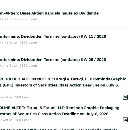
n-Aktien: Diese Aktien handeln heute ex Dividende
Markt Bote · 2988 Leser
entermine: Dividenden Termine (ex-dates) KW 11 / 2026
Markt Bote · 2980 Leser
entermine: Dividenden Termine (ex-dates) KW 25 / 2026
Markt Bote · 2652 Leser
EHOLDER ACTION NOTICE: Faruqi & Faruqi, LLP Reminds Graphic
 (GPK) Investors of Securities Class Action Deadline on July 6,
newsfile · 180 Leser
LINE ALERT: Faruqi & Faruqi, LLP Reminds Graphic Packaging
estors of Securities Class Action Deadline on July 6, 2026
newsfile · 180 Leser