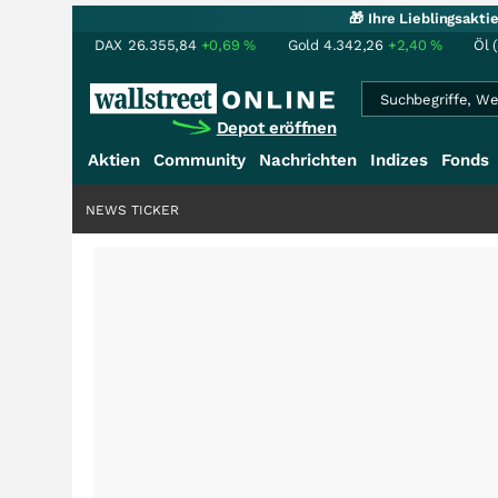
🎁 Ihre Lieblingsakt
DAX
26.355,84
+0,69
%
Gold
4.342,26
+2,40
%
Öl 
Depot eröffnen
Aktien
Community
Nachrichten
Indizes
Fonds
NEWS TICKER