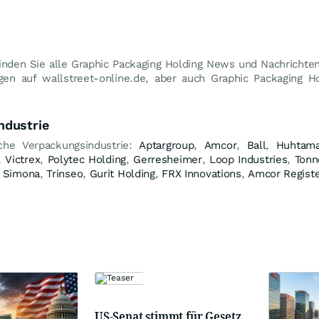
inden Sie alle Graphic Packaging Holding News und Nachrichten
gen auf wallstreet-online.de, aber auch Graphic Packaging 
ndustrie
che Verpackungsindustrie:
Aptargroup
,
Amcor
,
Ball
,
Huhtama
,
Victrex
,
Polytec Holding
,
Gerresheimer
,
Loop Industries
,
Tonn
,
Simona
,
Trinseo
,
Gurit Holding
,
FRX Innovations
,
Amcor Regist
US-Senat stimmt für Gesetz