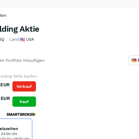
hten
ding Aktie
SQ
Land
USA
m Portfolio hinzufügen
olding Aktie kaufen
EUR
Verkauf
K
EUR
Kauf
K
elszeiten
s 23:00 Uhr
:00 bis 19:00 Uhr