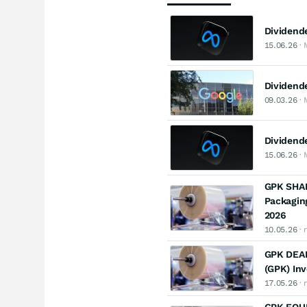
Dividende
15.06.26
· 
Dividend
09.03.26
· 
Dividend
15.06.26
· 
GPK SHAR
Packaging
2026
10.05.26
· 
GPK DEAD
(GPK) Inv
17.05.26
· 