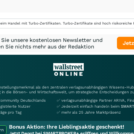
eim Handel mit Turbo-Zertifikaten. Turbo-Zertifikate sind hoch risikoreiche P
 Sie unsere kostenlosen Newsletter und
Jetz
n Sie nichts mehr aus der Redaktion
instellungsmerkmal als den zentralen verlagsunabhängigen Wissens-Hub 
 in die Börsen- und Wirtschaftswelt, um strategische Entscheidungen zu
Community Deutschlands
✅ verlagsunabhängige Partner ARIVA, Fi
gistrierte Nutzer
✅ Jederzeit einfach handeln beim
SMART
räge pro Tag
✅ mehr als 25 Jahre Marktpräsenz
Bonus Aktion:
Ihre Lieblingsaktie geschenkt!
rn
Jetzt Depot bei SMARTBROKER+ eröffnen und Willkommen