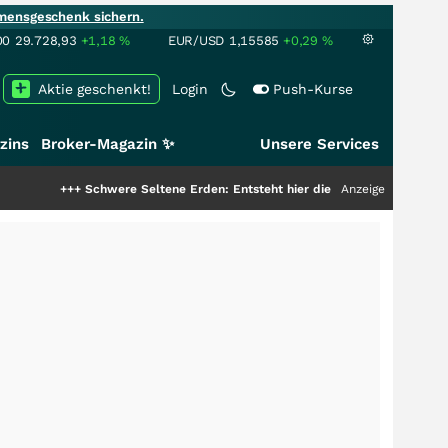
mensgeschenk sichern.
00
29.728,93
+1,18
%
EUR/USD
1,15585
+0,29
%
Aktie geschenkt!
Login
Push-Kurse
zins
Broker-Magazin ✨
Unsere Services
++
Schwere Seltene Erden: Entsteht hier die nächste Milliardenstory?
Anzeige
+++