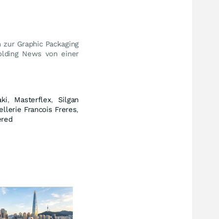
 zur Graphic Packaging
Holding News von einer
ki
,
Masterflex
,
Silgan
ellerie Francois Freres
,
ered
Diese Technik verändert alles
AKTI
Leonardo testet Drohnen
All