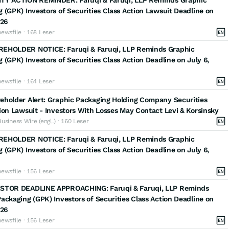
TY ACTION REMINDER: Faruqi & Faruqi, LLP Reminds Graphic
 (GPK) Investors of Securities Class Action Lawsuit Deadline on
026
newsfile · 168 Leser
EHOLDER NOTICE: Faruqi & Faruqi, LLP Reminds Graphic
 (GPK) Investors of Securities Class Action Deadline on July 6,
newsfile · 164 Leser
eholder Alert: Graphic Packaging Holding Company Securities
ion Lawsuit - Investors With Losses May Contact Levi & Korsinsky
Business Wire (engl.) · 160 Leser
EHOLDER NOTICE: Faruqi & Faruqi, LLP Reminds Graphic
 (GPK) Investors of Securities Class Action Deadline on July 6,
newsfile · 156 Leser
STOR DEADLINE APPROACHING: Faruqi & Faruqi, LLP Reminds
ackaging (GPK) Investors of Securities Class Action Deadline on
026
newsfile · 156 Leser