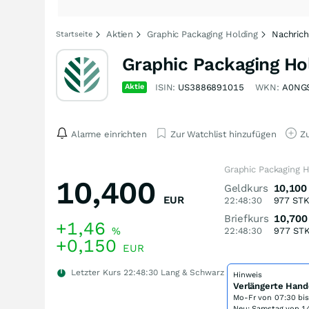
Aktien
Graphic Packaging Holding
Nachric
Startseite
Graphic Packaging Hol
Aktie
ISIN:
US3886891015
WKN:
A0NG
Alarme einrichten
Zur Watchlist hinzufügen
Zu
Graphic Packaging H
10,400
Geldkurs
10,100
EUR
22:48:30
977
ST
Briefkurs
10,700
+1,46
%
22:48:30
977
ST
+0,150
EUR
Letzter Kurs
22:48:30
Lang & Schwarz
Hinweis
Verlängerte Hand
Mo-Fr von
07:30 bi
Neu: Samstag von 14