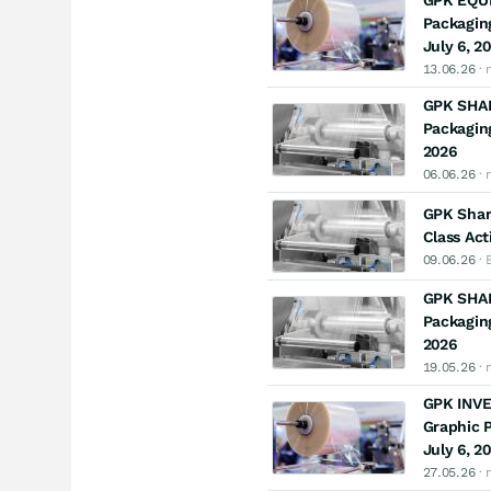
GPK EQUI
Packaging
July 6, 2
13.06.26
· 
GPK SHAR
Packaging
2026
06.06.26
· 
GPK Shar
Class Act
09.06.26
· 
GPK SHAR
Packaging
2026
19.05.26
· 
GPK INVE
Graphic P
July 6, 2
27.05.26
· 