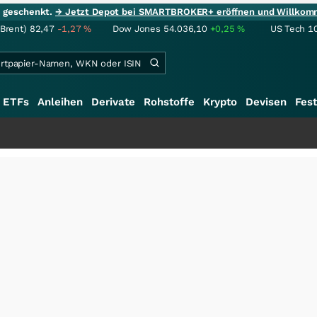
ie geschenkt.
→ Jetzt Depot bei SMARTBROKER+ eröffnen und Willkom
(Brent)
82,47
-1,27
%
Dow Jones
54.036,10
+0,25
%
US Tech 1
ETFs
Anleihen
Derivate
Rohstoffe
Krypto
Devisen
Fest
+