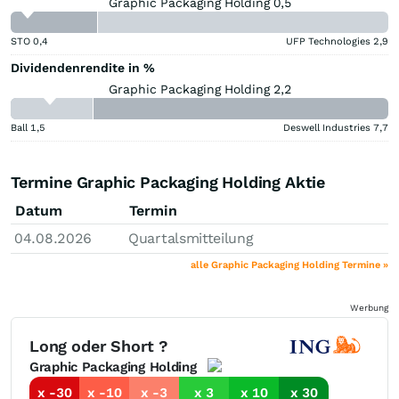
Graphic Packaging Holding 0,5
STO
0,4
UFP Technologies
2,9
Dividendenrendite in %
Graphic Packaging Holding 2,2
Ball
1,5
Deswell Industries
7,7
Termine Graphic Packaging Holding Aktie
Datum
Termin
04.08.2026
Quartalsmitteilung
alle Graphic Packaging Holding Termine »
Werbung
Long oder Short ?
Graphic Packaging Holding
x -30
x -10
x -3
x 3
x 10
x 30