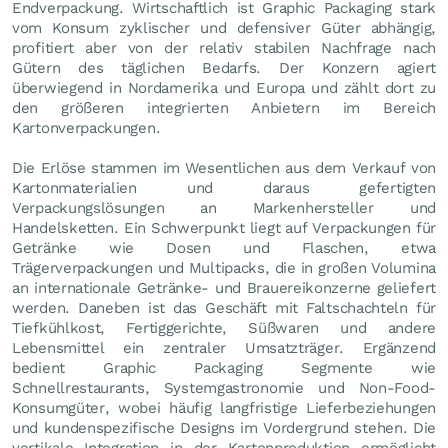
Endverpackung. Wirtschaftlich ist Graphic Packaging stark
vom Konsum zyklischer und defensiver Güter abhängig,
profitiert aber von der relativ stabilen Nachfrage nach
Gütern des täglichen Bedarfs. Der Konzern agiert
überwiegend in Nordamerika und Europa und zählt dort zu
den größeren integrierten Anbietern im Bereich
Kartonverpackungen.
Die Erlöse stammen im Wesentlichen aus dem Verkauf von
Kartonmaterialien und daraus gefertigten
Verpackungslösungen an Markenhersteller und
Handelsketten. Ein Schwerpunkt liegt auf Verpackungen für
Getränke wie Dosen und Flaschen, etwa
Trägerverpackungen und Multipacks, die in großen Volumina
an internationale Getränke- und Brauereikonzerne geliefert
werden. Daneben ist das Geschäft mit Faltschachteln für
Tiefkühlkost, Fertiggerichte, Süßwaren und andere
Lebensmittel ein zentraler Umsatzträger. Ergänzend
bedient Graphic Packaging Segmente wie
Schnellrestaurants, Systemgastronomie und Non-Food-
Konsumgüter, wobei häufig langfristige Lieferbeziehungen
und kundenspezifische Designs im Vordergrund stehen. Die
vertikale Integration in der Kartonproduktion ermöglicht