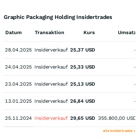
Graphic Packaging Holding Insidertrades
Datum
Transaktion
Kurs
Umsatz
28.04.2025
28.04.2025
Insiderverkauf
25,37
USD
-
24.04.2025
24.04.2025
Insiderverkauf
25,33
USD
-
23.04.2025
23.04.2025
Insiderverkauf
25,13
USD
-
13.01.2025
13.01.2025
Insiderverkauf
26,84
USD
-
25.11.2024
25.11.2024
Insiderverkauf
29,65
USD
355.800,00
USD
alle Insidertrades »