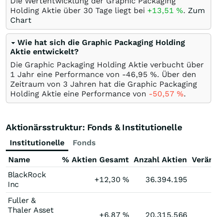
Die Wertentwicklung der Graphic Packaging
Holding Aktie über 30 Tage liegt bei
+13,51
%
.
Zum
Chart
Wie hat sich die Graphic Packaging Holding
Aktie entwickelt?
Die Graphic Packaging Holding Aktie verbucht über
1 Jahr eine Performance von -46,95
%
. Über den
Zeitraum von 3 Jahren hat die Graphic Packaging
Holding Aktie eine Performance von
-50,57
%
.
Aktionärsstruktur: Fonds & Institutionelle
Institutionelle
Fonds
Name
% Aktien Gesamt
Anzahl Aktien
Verän
BlackRock
+12,30
%
36.394.195
Inc
Fuller &
Thaler Asset
+6,87
%
20.315.566