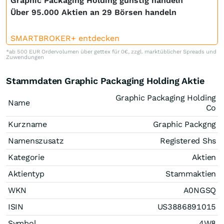
Graphic Packaging Holding günstig handeln
Über 95.000 Aktien an 29 Börsen handeln
SMARTBROKER+ entdecken
*ab 500 EUR Ordervolumen über gettex für 0€, zzgl. marktüblicher Spreads und
Zuwendungen
Stammdaten Graphic Packaging Holding Aktie
Graphic Packaging Holding
Name
Co
Kurzname
Graphic Packgng
Namenszusatz
Registered Shs
Kategorie
Aktien
Aktientyp
Stammaktien
WKN
A0NGSQ
ISIN
US3886891015
Symbol
4W8