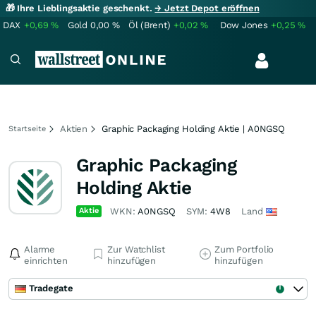
🎁 Ihre Lieblingsaktie geschenkt.
→ Jetzt Depot eröffnen
DAX
+0,69
%
Gold
0,00
%
Öl (Brent)
+0,02
%
Dow Jones
+0,25
%
Aktien
Graphic Packaging Holding Aktie | A0NGSQ
Startseite
Graphic Packaging
Holding Aktie
Aktie
WKN:
A0NGSQ
SYM:
4W8
Land
Alarme
Zur Watchlist
Zum Portfolio
einrichten
hinzufügen
hinzufügen
Tradegate