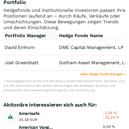
Portfolio
Hedgefonds und institutionelle Investoren passen ihre
Positionen laufend an – durch Käufe, Verkäufe oder
Umschichtungen. Diese Bewegungen zeigen Trends
und deren Einschätzung.
Portfolio Manager
Hedge Fonds Name
David Einhorn
DME Capital Management, LP
Joel Greenblatt
Gotham Asset Management, LL
mehr Hedge Fonds Manager »
* Die angegebenen Kurse und der daraus errechnete Gesamtwert, beziehen sich
auf den Schlusskurs des letzten Börsentages des jeweiligen Quartals und
entsprechen dem Bewertungsstichtag der 13F-Einreichung.
Aktionäre interessieren sich auch für:
-2,55
%
Amerisafe
-35,24
%
25,18 EUR
0,00
%
American Vanguard