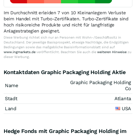
Im Durchschnitt erleiden 7 von 10 Kleinanlegern Verluste
beim Handel mit Turbo-Zertifikaten. Turbo-Zertifikate sind
hoch risikoreiche Produkte und nicht für langfristige
Anlagestrategien geeignet.
Diese Werbung richtet sich nur an Personen mit Wohn-/Geschäftssitz in
Deutschland. Der jeweilige Basisprospekt, etwaige Nachträge, die Endgültigen
Bedingungen sowie das maßgebliche Basisinformationsblatt sind auf
www.ingmarkets.de
veröffentlicht. Beachten Sie auch die
weiteren Hinweise
zu
dieser Werbung.
Kontaktdaten Graphic Packaging Holding Aktie
Graphic Packaging Holding
Name
Co
Stadt
Atlanta
Land
USA
Hedge Fonds mit Graphic Packaging Holding im