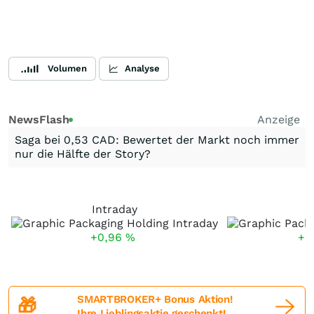
Volumen
Analyse
NewsFlash
Anzeige
Saga bei 0,53 CAD: Bewertet der Markt noch immer
nur die Hälfte der Story?
Intraday
5
+0,96
%
+1
SMARTBROKER+ Bonus Aktion!
🎁
Ihre Lieblingsaktie geschenkt!