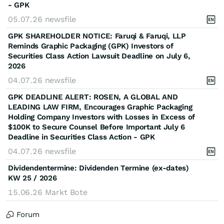
- GPK
05.07.26
newsfile
GPK SHAREHOLDER NOTICE: Faruqi & Faruqi, LLP
Reminds Graphic Packaging (GPK) Investors of
Securities Class Action Lawsuit Deadline on July 6,
2026
04.07.26
newsfile
GPK DEADLINE ALERT: ROSEN, A GLOBAL AND
LEADING LAW FIRM, Encourages Graphic Packaging
Holding Company Investors with Losses in Excess of
$100K to Secure Counsel Before Important July 6
Deadline in Securities Class Action - GPK
04.07.26
newsfile
Dividendentermine: Dividenden Termine (ex-dates)
KW 25 / 2026
15.06.26
Markt Bote
Forum