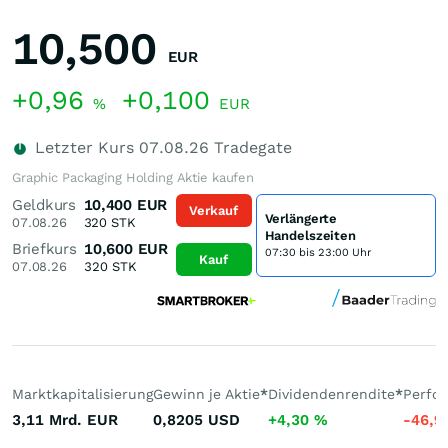
10,500
EUR
+0,96
+0,100
%
EUR
Letzter Kurs
07.08.26
Tradegate
Graphic Packaging Holding Aktie kaufen
Geldkurs
10,400
EUR
Verkauf
Verlängerte
07.08.26
320
STK
Handelszeiten
Briefkurs
10,600
EUR
07:30 bis 23:00 Uhr
Kauf
07.08.26
320
STK
Marktkapitalisierung
Gewinn je Aktie
*
Dividendenrendite
*
Perfo
3,11 Mrd.
EUR
0,8205
USD
+4,30
%
-46,9