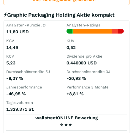
⚡Graphic Packaging Holding Aktie kompakt
Analysten-Kursziel Ø
Analysten-Ratings
11,80
USD
KGV
KUV
14,49
0,52
KCV
Dividende pro Aktie
5,23
0,440000
USD
Durchschnittsrendite 5J
Durchschnittsrendite 3J
-8,37
%
-20,93
%
Jahresperformance
Performance 3 Monate
-46,95
%
+8,81
%
Tagesvolumen
1.329.371 St.
wallstreetONLINE Bewertung
⭐
⭐
⭐