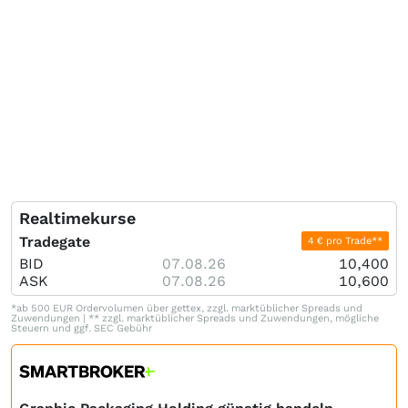
Realtimekurse
Tradegate
4 € pro Trade**
BID
07.08.26
10,400
ASK
07.08.26
10,600
*ab 500 EUR Ordervolumen über gettex, zzgl. marktüblicher Spreads und
Zuwendungen | ** zzgl. marktüblicher Spreads und Zuwendungen, mögliche
Steuern und ggf. SEC Gebühr