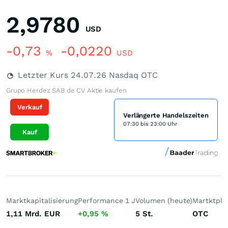
2,9780
USD
-0,73
-0,0220
%
USD
Letzter Kurs
24.07.26
Nasdaq OTC
Grupo Herdez SAB de CV Aktie kaufen
Verkauf
Verlängerte Handelszeiten
07:30 bis 23:00 Uhr
Kauf
Marktkapitalisierung
Performance 1 J
Volumen (heute)
Martktpla
1,11 Mrd.
EUR
+0,95
%
5
St.
OTC