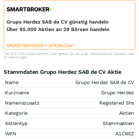
Grupo Herdez SAB de CV günstig handeln
Über 95.000 Aktien an 29 Börsen handeln
SMARTBROKER+ entdecken
*ab 500 EUR Ordervolumen über gettex für 0€, zzgl. marktüblicher Spreads und
Zuwendungen
Stammdaten Grupo Herdez SAB de CV Aktie
Name
Grupo Herdez SAB de CV
Kurzname
Grupo Herdez
Namenszusatz
Registered Shs
Kategorie
Aktien
Aktientyp
Stammaktien
WKN
A1C6EZ