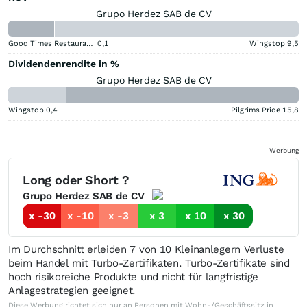
Grupo Herdez SAB de CV
Good Times Restaurants
0,1
Wingstop
9,5
Dividendenrendite in %
Grupo Herdez SAB de CV
Wingstop
0,4
Pilgrims Pride
15,8
Werbung
Long oder Short ?
Grupo Herdez SAB de CV
x -30
x -10
x -3
x 3
x 10
x 30
Im Durchschnitt erleiden 7 von 10 Kleinanlegern Verluste
beim Handel mit Turbo-Zertifikaten. Turbo-Zertifikate sind
hoch risikoreiche Produkte und nicht für langfristige
Anlagestrategien geeignet.
Diese Werbung richtet sich nur an Personen mit Wohn-/Geschäftssitz in