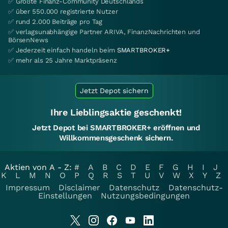
✅ Größte Finanz-Community Deutschlands
✅ über 550.000 registrierte Nutzer
✅ rund 2.000 Beiträge pro Tag
✅ verlagsunabhängige Partner ARIVA, FinanzNachrichten und
BörsenNews
✅ Jederzeit einfach handeln beim
SMARTBROKER+
✅ mehr als 25 Jahre Marktpräsenz
Jetzt Depot sichern
Ihre Lieblingsaktie geschenkt!
Jetzt Depot bei SMARTBROKER+ eröffnen und
Willkommensgeschenk sichern.
Aktien von A - Z:
#
A
B
C
D
E
F
G
H
I
J
K
L
M
N
O
P
Q
R
S
T
U
V
W
X
Y
Z
Impressum
Disclaimer
Datenschutz
Datenschutz-
Einstellungen
Nutzungsbedingungen