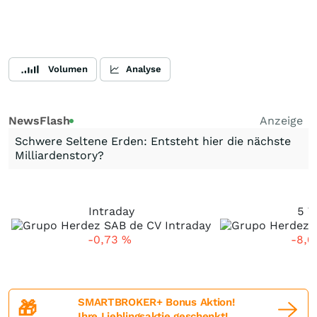
Volumen
Analyse
NewsFlash
Anzeige
Schwere Seltene Erden: Entsteht hier die nächste
Milliardenstory?
Intraday
5 T
-0,73
%
-8,
SMARTBROKER+ Bonus Aktion!
🎁
Ihre Lieblingsaktie geschenkt!