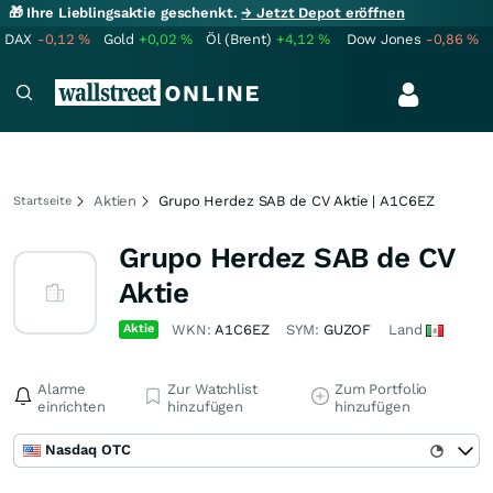
🎁 Ihre Lieblingsaktie geschenkt.
→ Jetzt Depot eröffnen
DAX
-0,12
%
Gold
+0,02
%
Öl (Brent)
+4,12
%
Dow Jones
-0,86
%
Aktien
Grupo Herdez SAB de CV Aktie | A1C6EZ
Startseite
Grupo Herdez SAB de CV
Aktie
Aktie
WKN:
A1C6EZ
SYM:
GUZOF
Land
Alarme
Zur Watchlist
Zum Portfolio
einrichten
hinzufügen
hinzufügen
Nasdaq OTC