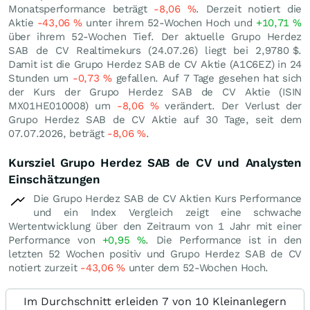
Monatsperformance beträgt
-8,06
%
. Derzeit notiert die
Aktie
-43,06
%
unter ihrem 52-Wochen Hoch und
+10,71
%
über ihrem 52-Wochen Tief. Der aktuelle Grupo Herdez
SAB de CV Realtimekurs (
24.07.26
) liegt bei 2,9780
$
.
Damit ist die Grupo Herdez SAB de CV Aktie (A1C6EZ) in 24
Stunden um
-0,73
%
gefallen. Auf 7 Tage gesehen hat sich
der Kurs der Grupo Herdez SAB de CV Aktie (ISIN
MX01HE010008) um
-8,06
%
verändert. Der Verlust der
Grupo Herdez SAB de CV Aktie auf 30 Tage, seit dem
07.07.2026, beträgt
-8,06
%
.
Kursziel Grupo Herdez SAB de CV und Analysten
Einschätzungen
Die Grupo Herdez SAB de CV Aktien Kurs Performance
und ein Index Vergleich zeigt eine schwache
Wertentwicklung über den Zeitraum von 1 Jahr mit einer
Performance von
+0,95
%
. Die Performance ist in den
letzten 52 Wochen positiv und Grupo Herdez SAB de CV
notiert zurzeit
-43,06
%
unter dem 52-Wochen Hoch.
Im Durchschnitt erleiden 7 von 10 Kleinanlegern