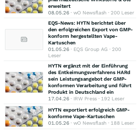
erweitert
08.05.26
· wO Newsflash · 200 Leser
EQS-News: HYTN berichtet über
den erfolgreichen Export von GMP-
konform hergestellten Vape-
Kartuschen
01.05.26
· EQS Group AG · 200
Leser
HYTN ergänzt mit der Einführung
des Entkeimungsverfahrens HARd
sein Leistungsangebot der GMP-
konformen Verarbeitung und führt
Produkt in Deutschland ein
17.04.26
· IRW Press · 192 Leser
HYTN exportiert erfolgreich GMP-
konforme Vape-Kartuschen
01.05.26
· wO Newsflash · 188 Leser