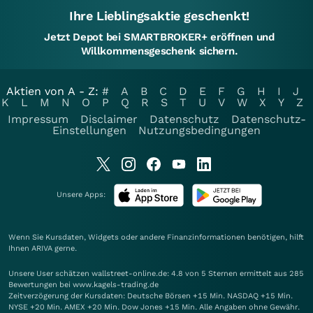
Ihre Lieblingsaktie geschenkt!
Jetzt Depot bei SMARTBROKER+ eröffnen und
Willkommensgeschenk sichern.
Aktien von A - Z:
#
A
B
C
D
E
F
G
H
I
J
K
L
M
N
O
P
Q
R
S
T
U
V
W
X
Y
Z
Impressum
Disclaimer
Datenschutz
Datenschutz-
Einstellungen
Nutzungsbedingungen
Unsere Apps:
Wenn Sie Kursdaten, Widgets oder andere Finanzinformationen benötigen, hilft
Ihnen
ARIVA
gerne.
Unsere User schätzen wallstreet-online.de: 4.8 von 5 Sternen ermittelt aus 285
Bewertungen bei www.kagels-trading.de
Zeitverzögerung der Kursdaten: Deutsche Börsen +15 Min. NASDAQ +15 Min.
NYSE +20 Min. AMEX +20 Min. Dow Jones +15 Min. Alle Angaben ohne Gewähr.