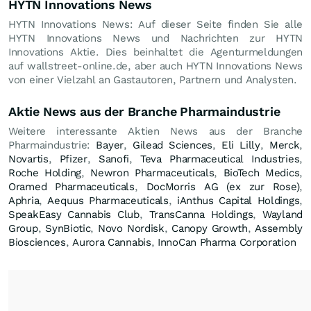
HYTN Innovations News
HYTN Innovations News: Auf dieser Seite finden Sie alle
HYTN Innovations News und Nachrichten zur HYTN
Innovations Aktie. Dies beinhaltet die Agenturmeldungen
auf wallstreet-online.de, aber auch HYTN Innovations News
von einer Vielzahl an Gastautoren, Partnern und Analysten.
Aktie News aus der Branche Pharmaindustrie
Weitere interessante Aktien News aus der Branche
Pharmaindustrie:
Bayer
,
Gilead Sciences
,
Eli Lilly
,
Merck
,
Novartis
,
Pfizer
,
Sanofi
,
Teva Pharmaceutical Industries
,
Roche Holding
,
Newron Pharmaceuticals
,
BioTech Medics
,
Oramed Pharmaceuticals
,
DocMorris AG (ex zur Rose)
,
Aphria
,
Aequus Pharmaceuticals
,
iAnthus Capital Holdings
,
SpeakEasy Cannabis Club
,
TransCanna Holdings
,
Wayland
Group
,
SynBiotic
,
Novo Nordisk
,
Canopy Growth
,
Assembly
Biosciences
,
Aurora Cannabis
,
InnoCan Pharma Corporation