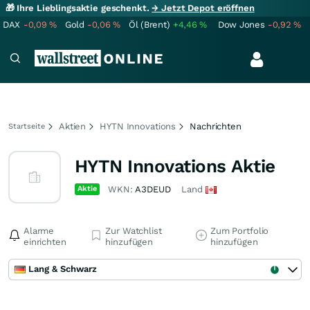
🎁 Ihre Lieblingsaktie geschenkt.
→ Jetzt Depot eröffnen
DAX
-0,09
%
Gold
-0,06
%
Öl (Brent)
+4,46
%
Dow Jones
-0,92
%
Aktien
HYTN Innovations
Nachrichten
Startseite
HYTN Innovations Aktie
Aktie
WKN:
A3DEUD
Land
Alarme
Zur Watchlist
Zum Portfolio
einrichten
hinzufügen
hinzufügen
Lang & Schwarz