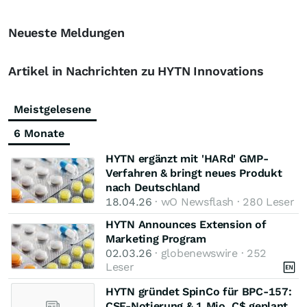
Neueste Meldungen
Artikel in Nachrichten zu HYTN Innovations
Meistgelesene
6 Monate
HYTN ergänzt mit 'HARd' GMP-
Verfahren & bringt neues Produkt
nach Deutschland
18.04.26
· wO Newsflash · 280 Leser
HYTN Announces Extension of
Marketing Program
02.03.26
· globenewswire · 252
Leser
HYTN gründet SpinCo für BPC‑157:
CSE‑Notierung & 1 Mio. C$ geplant