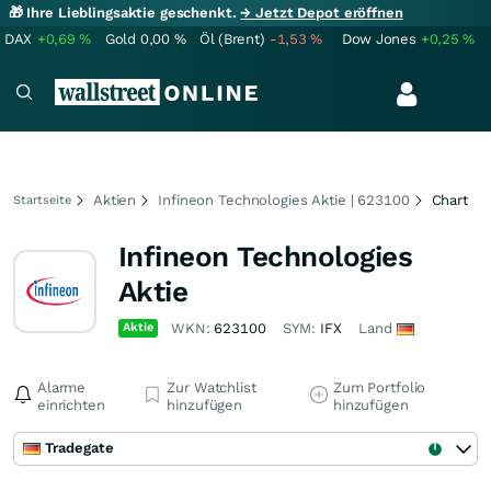
🎁 Ihre Lieblingsaktie geschenkt.
→ Jetzt Depot eröffnen
DAX
+0,69
%
Gold
0,00
%
Öl (Brent)
-1,53
%
Dow Jones
+0,25
%
Aktien
Infineon Technologies Aktie | 623100
Chart
Startseite
Infineon Technologies
Aktie
Aktie
WKN:
623100
SYM:
IFX
Land
Alarme
Zur Watchlist
Zum Portfolio
einrichten
hinzufügen
hinzufügen
Tradegate