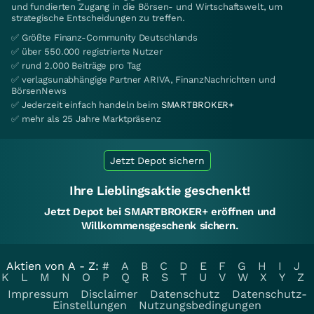
und fundierten Zugang in die Börsen- und Wirtschaftswelt, um
strategische Entscheidungen zu treffen.
✅ Größte Finanz-Community Deutschlands
✅ über 550.000 registrierte Nutzer
✅ rund 2.000 Beiträge pro Tag
✅ verlagsunabhängige Partner ARIVA, FinanzNachrichten und
BörsenNews
✅ Jederzeit einfach handeln beim
SMARTBROKER+
✅ mehr als 25 Jahre Marktpräsenz
Jetzt Depot sichern
Ihre Lieblingsaktie geschenkt!
Jetzt Depot bei SMARTBROKER+ eröffnen und
Willkommensgeschenk sichern.
Aktien von A - Z:
#
A
B
C
D
E
F
G
H
I
J
K
L
M
N
O
P
Q
R
S
T
U
V
W
X
Y
Z
Impressum
Disclaimer
Datenschutz
Datenschutz-
Einstellungen
Nutzungsbedingungen