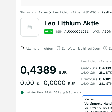
Aktien
Leo Lithium Aktie | A3DMSC
Realti
Startseite
Leo Lithium Aktie
Aktie
ISIN:
AU0000221251
WKN:
A3DM
Alarme einrichten
Zur Watchlist hinzufügen
Zu
Leo Lithium Aktie k
0,4389
Geldkurs
0,4389
EUR
14.04.26
281
ST
Briefkurs
0,4389
0,00
0,0000
%
EUR
14.04.26
281
ST
Letzter Kurs
14.04.26
Lang & Schwarz
Hinweis
Verlängerte Hand
Mo-Fr von
07:30 bi
Neu: Samstag von 14