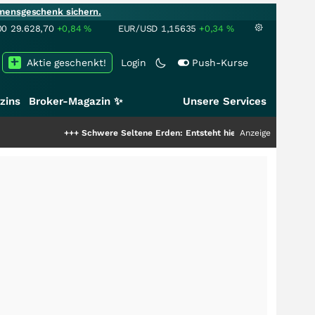
mensgeschenk sichern.
00
29.628,70
+0,84
%
EUR/USD
1,15635
+0,34
%
Aktie geschenkt!
Login
Push-Kurse
zins
Broker-Magazin ✨
Unsere Services
+++
Schwere Seltene Erden: Entsteht hier die nächste Milliardenstor
Anzeige