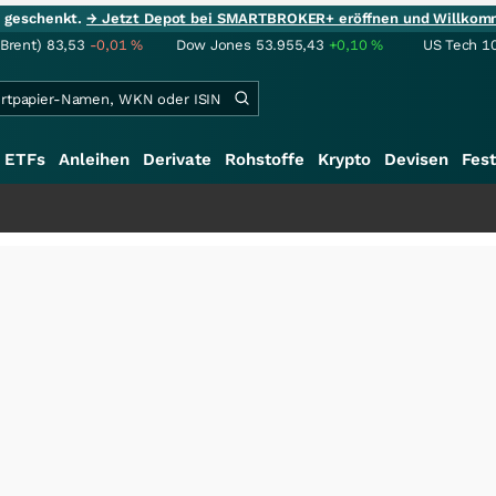
ie geschenkt.
→ Jetzt Depot bei SMARTBROKER+ eröffnen und Willkom
(Brent)
83,53
-0,01
%
Dow Jones
53.955,43
+0,10
%
US Tech 1
ETFs
Anleihen
Derivate
Rohstoffe
Krypto
Devisen
Fest