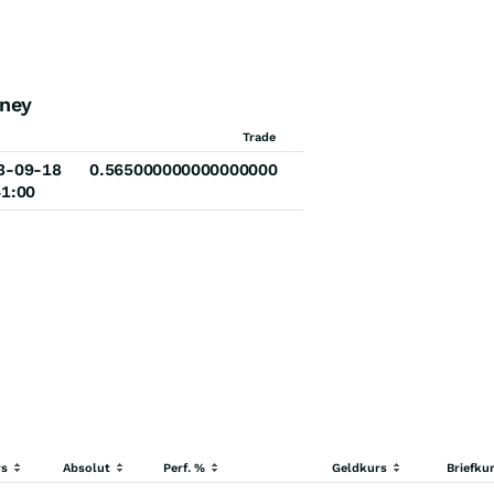
ney
Ask
Trade
00000000
3-09-18
0.565000000000000000
41:00
rs
Absolut
Perf. %
Geldkurs
Briefku