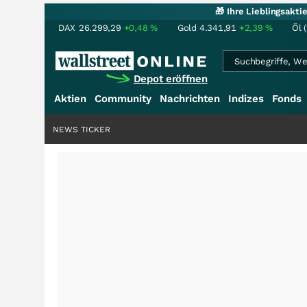
🎁 Ihre Lieblingsakt
DAX
26.299,29
+0,48
%
Gold
4.341,91
+2,39
%
Öl 
Depot eröffnen
Aktien
Community
Nachrichten
Indizes
Fonds
NEWS TICKER