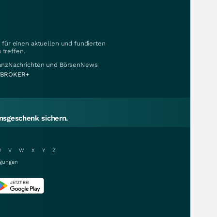
für einen aktuellen und fundierten
 treffen.
nanzNachrichten und BörsenNews
BROKER+
sgeschenk sichern.
U
V
W
X
Y
Z
gungen