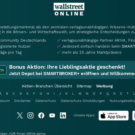
instellungsmerkmal als den zentralen verlagsunabhängigen Wissens-Hub 
 in die Börsen- und Wirtschaftswelt, um strategische Entscheidungen zu
Community Deutschlands
✅ verlagsunabhängige Partner ARIVA, Fi
gistrierte Nutzer
✅ Jederzeit einfach handeln beim
SMART
räge pro Tag
✅ mehr als 25 Jahre Marktpräsenz
Bonus Aktion:
Ihre Lieblingsaktie geschenkt!
rn
Jetzt Depot bei SMARTBROKER+ eröffnen und Willkommen
Aktien-Branchen Übersicht
Sitemap
Werbung
A
B
C
D
E
F
G
H
I
J
K
L
M
N
O
P
Q
R
S
T
essum
Disclaimer
Datenschutz
Datenschutz-Einstellungen
Nutzungsbedin
Unsere Apps:
gen, hilft Ihnen
ARIVA
gerne.