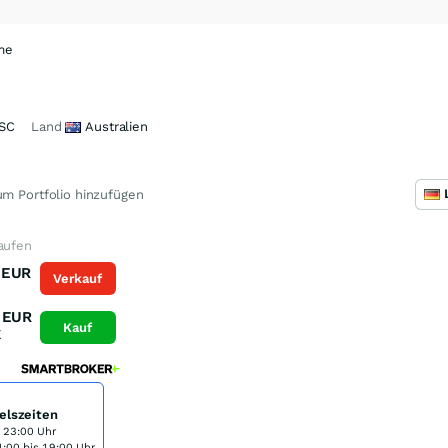
me
SC
Land
Australien
m Portfolio hinzufügen
aufen
EUR
Verkauf
K
EUR
Kauf
K
elszeiten
s 23:00 Uhr
:00 bis 19:00 Uhr