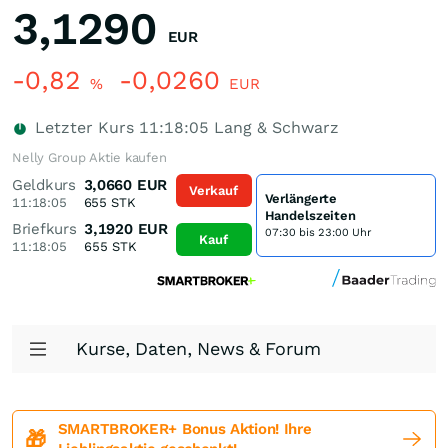
3,1290
EUR
-0,82
-0,0260
%
EUR
Letzter Kurs
11:18:05
Lang & Schwarz
Nelly Group Aktie kaufen
Geldkurs
3,0660
EUR
Verkauf
Verlängerte
11:18:05
655
STK
Handelszeiten
Briefkurs
3,1920
EUR
07:30 bis 23:00 Uhr
Kauf
11:18:05
655
STK
Kurse, Daten, News & Forum
SMARTBROKER+ Bonus Aktion! Ihre
🎁