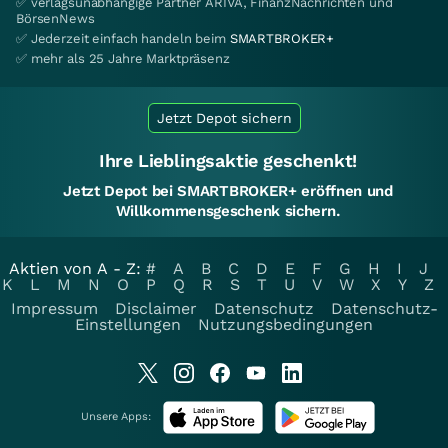
✅ verlagsunabhängige Partner ARIVA, FinanzNachrichten und
BörsenNews
✅ Jederzeit einfach handeln beim
SMARTBROKER+
✅ mehr als 25 Jahre Marktpräsenz
Jetzt Depot sichern
Ihre Lieblingsaktie geschenkt!
Jetzt Depot bei SMARTBROKER+ eröffnen und
Willkommensgeschenk sichern.
Aktien von A - Z:
#
A
B
C
D
E
F
G
H
I
J
K
L
M
N
O
P
Q
R
S
T
U
V
W
X
Y
Z
Impressum
Disclaimer
Datenschutz
Datenschutz-
Einstellungen
Nutzungsbedingungen
Unsere Apps: