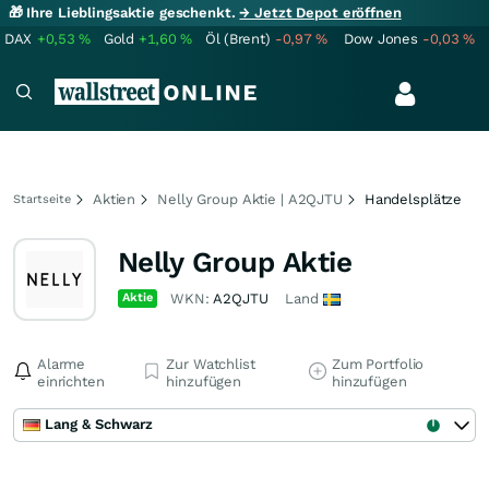
🎁 Ihre Lieblingsaktie geschenkt.
→ Jetzt Depot eröffnen
DAX
+0,53
%
Gold
+1,60
%
Öl (Brent)
-0,97
%
Dow Jones
-0,03
%
Aktien
Nelly Group Aktie | A2QJTU
Handelsplätze
Startseite
Nelly Group Aktie
Aktie
WKN:
A2QJTU
Land
Alarme
Zur Watchlist
Zum Portfolio
einrichten
hinzufügen
hinzufügen
Lang & Schwarz