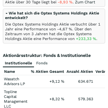
Aktie über 30 Tage liegt bei
-8,93
%
.
Zum Chart
Wie hat sich die Optex Systems Holdings Aktie
entwickelt?
Die Optex Systems Holdings Aktie verbucht über 1
Jahr eine Performance von -4,67
%
. Über den
Zeitraum von 3 Jahren hat die Optex Systems
Holdings Aktie eine Performance von
+233,33
%
.
Aktionärsstruktur: Fonds & Institutionelle
Institutionelle
Fonds
Name
% Aktien Gesamt
Anzahl Aktien
Verän
Wasatch
+9,12
%
634.671
Advisors LP
Topline
Capital
+8,32
%
579.363
Management
LLC