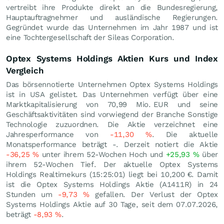
vertreibt ihre Produkte direkt an die Bundesregierung,
Hauptauftragnehmer und ausländische Regierungen.
Gegründet wurde das Unternehmen im Jahr 1987 und ist
eine Tochtergesellschaft der Sileas Corporation.
Optex Systems Holdings Aktien Kurs und Index
Vergleich
Das börsennotierte Unternehmen Optex Systems Holdings
ist in USA gelistet. Das Unternehmen verfügt über eine
Marktkapitalisierung von 70,99 Mio.
EUR
und seine
Geschäftsaktivitäten sind vorwiegend der Branche Sonstige
Technologie zuzuordnen. Die Aktie verzeichnet eine
Jahresperformance von
-11,30
%
. Die aktuelle
Monatsperformance beträgt -. Derzeit notiert die Aktie
-36,25
%
unter ihrem 52-Wochen Hoch und
+25,93
%
über
ihrem 52-Wochen Tief. Der aktuelle Optex Systems
Holdings Realtimekurs (15:25:01) liegt bei 10,200
€
. Damit
ist die Optex Systems Holdings Aktie (A1411R) in 24
Stunden um
-9,73
%
gefallen. Der Verlust der Optex
Systems Holdings Aktie auf 30 Tage, seit dem 07.07.2026,
beträgt
-8,93
%
.