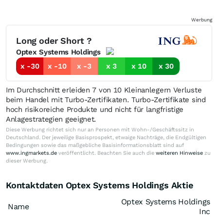
Werbung
Long oder Short ?
Optex Systems Holdings
x -30
x -10
x -3
x 3
x 10
x 30
Im Durchschnitt erleiden 7 von 10 Kleinanlegern Verluste
beim Handel mit Turbo-Zertifikaten. Turbo-Zertifikate sind
hoch risikoreiche Produkte und nicht für langfristige
Anlagestrategien geeignet.
Diese Werbung richtet sich nur an Personen mit Wohn-/Geschäftssitz in
Deutschland. Der jeweilige Basisprospekt, etwaige Nachträge, die Endgültigen
Bedingungen sowie das maßgebliche Basisinformationsblatt sind auf
www.ingmarkets.de
veröffentlicht. Beachten Sie auch die
weiteren Hinweise
zu
dieser Werbung.
Kontaktdaten Optex Systems Holdings Aktie
Optex Systems Holdings
Name
Inc