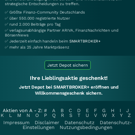
strategische Entscheidungen zu treffen.
✅ Größte Finanz-Community Deutschlands
✅ über 550.000 registrierte Nutzer
✅ rund 2.000 Beiträge pro Tag
✅ verlagsunabhängige Partner ARIVA, FinanzNachrichten und
BörsenNews
✅ Jederzeit einfach handeln beim
SMARTBROKER+
✅ mehr als 25 Jahre Marktpräsenz
Jetzt Depot sichern
Ihre Lieblingsaktie geschenkt!
Jetzt Depot bei SMARTBROKER+ eröffnen und
Willkommensgeschenk sichern.
Aktien von A - Z:
#
A
B
C
D
E
F
G
H
I
J
K
L
M
N
O
P
Q
R
S
T
U
V
W
X
Y
Z
Impressum
Disclaimer
Datenschutz
Datenschutz-
Einstellungen
Nutzungsbedingungen