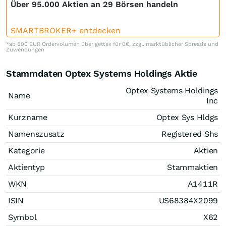
Über 95.000 Aktien an 29 Börsen handeln
SMARTBROKER+ entdecken
*ab 500 EUR Ordervolumen über gettex für 0€, zzgl. marktüblicher Spreads und
Zuwendungen
Stammdaten Optex Systems Holdings Aktie
Optex Systems Holdings
Name
Inc
Kurzname
Optex Sys Hldgs
Namenszusatz
Registered Shs
Kategorie
Aktien
Aktientyp
Stammaktien
WKN
A1411R
ISIN
US68384X2099
Symbol
X62