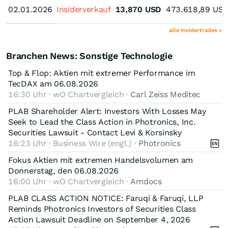
02.01.2026
02.01.2026
Insiderverkauf
13,870
USD
473.618,89
US
alle Insidertrades »
Branchen News: Sonstige Technologie
Top & Flop: Aktien mit extremer Performance im
TecDAX am 06.08.2026
16:30 Uhr · wO Chartvergleich ·
Carl Zeiss Meditec
PLAB Shareholder Alert: Investors With Losses May
Seek to Lead the Class Action in Photronics, Inc.
Securities Lawsuit - Contact Levi & Korsinsky
16:23 Uhr · Business Wire (engl.) ·
Photronics
Fokus Aktien mit extremen Handelsvolumen am
Donnerstag, den 06.08.2026
16:00 Uhr · wO Chartvergleich ·
Amdocs
PLAB CLASS ACTION NOTICE: Faruqi & Faruqi, LLP
Reminds Photronics Investors of Securities Class
Action Lawsuit Deadline on September 4, 2026