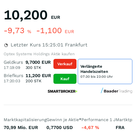
10,200
EUR
-9,73
-1,100
%
EUR
Letzter Kurs
15:25:01
Frankfurt
Optex Systems Holdings Aktie kaufen
Geldkurs
9,7000
EUR
Verkauf
Verlängerte
17:19:09
300
STK
Handelszeiten
Briefkurs
11,200
EUR
07:30 bis 23:00 Uhr
Kauf
17:20:03
200
STK
Marktkapitalisierung
Gewinn je Aktie
*
Performance 1 J
Martktpla
70,99 Mio.
EUR
0,7700
USD
-4,67
%
FRA