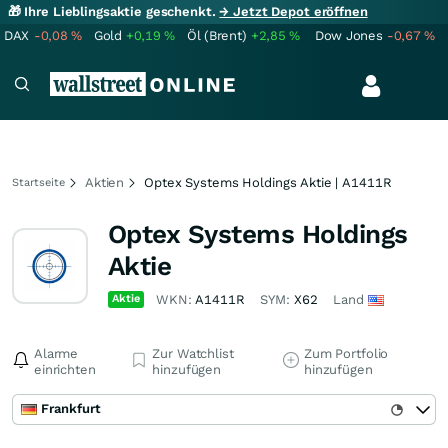
🎁 Ihre Lieblingsaktie geschenkt.
→ Jetzt Depot eröffnen
DAX
-0,08
%
Gold
+0,19
%
Öl (Brent)
+2,85
%
Dow Jones
-0,67
%
Aktien
Optex Systems Holdings Aktie | A1411R
Startseite
Optex Systems Holdings
Aktie
Aktie
WKN:
A1411R
SYM:
X62
Land
Alarme
Zur Watchlist
Zum Portfolio
einrichten
hinzufügen
hinzufügen
Frankfurt