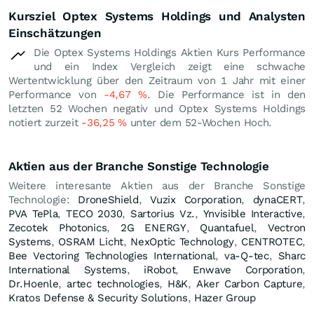
Kursziel Optex Systems Holdings und Analysten
Einschätzungen
Die Optex Systems Holdings Aktien Kurs Performance
und ein Index Vergleich zeigt eine schwache
Wertentwicklung über den Zeitraum von 1 Jahr mit einer
Performance von
-4,67
%
. Die Performance ist in den
letzten 52 Wochen negativ und Optex Systems Holdings
notiert zurzeit
-36,25
%
unter dem 52-Wochen Hoch.
Aktien aus der Branche Sonstige Technologie
Weitere interesante Aktien aus der Branche Sonstige
Technologie:
DroneShield
,
Vuzix Corporation
,
dynaCERT
,
PVA TePla
,
TECO 2030
,
Sartorius Vz.
,
Ynvisible Interactive
,
Zecotek Photonics
,
2G ENERGY
,
Quantafuel
,
Vectron
Systems
,
OSRAM Licht
,
NexOptic Technology
,
CENTROTEC
,
Bee Vectoring Technologies International
,
va-Q-tec
,
Sharc
International Systems
,
iRobot
,
Enwave Corporation
,
Dr.Hoenle
,
artec technologies
,
H&K
,
Aker Carbon Capture
,
Kratos Defense & Security Solutions
,
Hazer Group