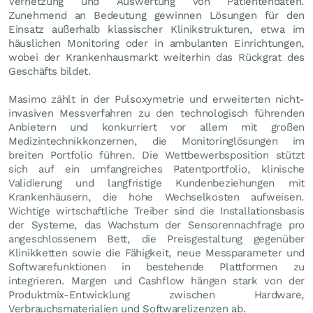
Vernetzung und Auswertung von Patientendaten.
Zunehmend an Bedeutung gewinnen Lösungen für den
Einsatz außerhalb klassischer Klinikstrukturen, etwa im
häuslichen Monitoring oder in ambulanten Einrichtungen,
wobei der Krankenhausmarkt weiterhin das Rückgrat des
Geschäfts bildet.
Masimo zählt in der Pulsoxymetrie und erweiterten nicht-
invasiven Messverfahren zu den technologisch führenden
Anbietern und konkurriert vor allem mit großen
Medizintechnikkonzernen, die Monitoringlösungen im
breiten Portfolio führen. Die Wettbewerbsposition stützt
sich auf ein umfangreiches Patentportfolio, klinische
Validierung und langfristige Kundenbeziehungen mit
Krankenhäusern, die hohe Wechselkosten aufweisen.
Wichtige wirtschaftliche Treiber sind die Installationsbasis
der Systeme, das Wachstum der Sensorennachfrage pro
angeschlossenem Bett, die Preisgestaltung gegenüber
Klinikketten sowie die Fähigkeit, neue Messparameter und
Softwarefunktionen in bestehende Plattformen zu
integrieren. Margen und Cashflow hängen stark von der
Produktmix-Entwicklung zwischen Hardware,
Verbrauchsmaterialien und Softwarelizenzen ab.