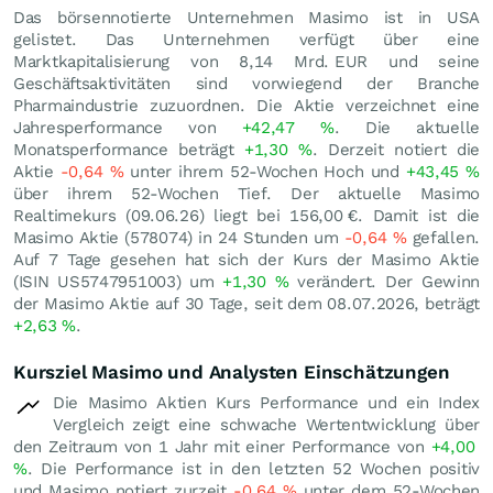
Das börsennotierte Unternehmen Masimo ist in USA
gelistet. Das Unternehmen verfügt über eine
Marktkapitalisierung von 8,14 Mrd.
EUR
und seine
Geschäftsaktivitäten sind vorwiegend der Branche
Pharmaindustrie zuzuordnen. Die Aktie verzeichnet eine
Jahresperformance von
+42,47
%
. Die aktuelle
Monatsperformance beträgt
+1,30
%
. Derzeit notiert die
Aktie
-0,64
%
unter ihrem 52-Wochen Hoch und
+43,45
%
über ihrem 52-Wochen Tief. Der aktuelle Masimo
Realtimekurs (
09.06.26
) liegt bei 156,00
€
. Damit ist die
Masimo Aktie (578074) in 24 Stunden um
-0,64
%
gefallen.
Auf 7 Tage gesehen hat sich der Kurs der Masimo Aktie
(ISIN US5747951003) um
+1,30
%
verändert. Der Gewinn
der Masimo Aktie auf 30 Tage, seit dem 08.07.2026, beträgt
+2,63
%
.
Kursziel Masimo und Analysten Einschätzungen
Die Masimo Aktien Kurs Performance und ein Index
Vergleich zeigt eine schwache Wertentwicklung über
den Zeitraum von 1 Jahr mit einer Performance von
+4,00
%
. Die Performance ist in den letzten 52 Wochen positiv
und Masimo notiert zurzeit
-0,64
%
unter dem 52-Wochen