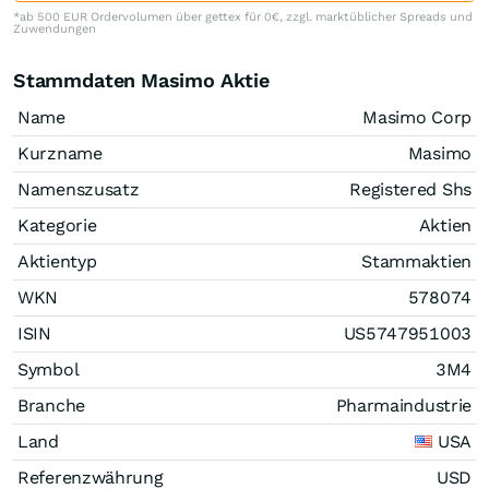
*ab 500 EUR Ordervolumen über gettex für 0€, zzgl. marktüblicher Spreads und
Zuwendungen
Stammdaten Masimo Aktie
Name
Masimo Corp
Kurzname
Masimo
Namenszusatz
Registered Shs
Kategorie
Aktien
Aktientyp
Stammaktien
WKN
578074
ISIN
US5747951003
Symbol
3M4
Branche
Pharmaindustrie
Land
USA
Referenzwährung
USD