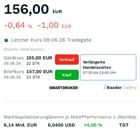
156,00
EUR
-0,64
-1,00
%
EUR
Letzter Kurs
09.06.26
Tradegate
Masimo Aktie kaufen
Geldkurs
155,00
EUR
Verkauf
Verlängerte
09.06.26
22
STK
Handelszeiten
Briefkurs
157,00
EUR
07:30 bis 23:00 Uhr
Kauf
09.06.26
22
STK
Marktkapitalisierung
Gewinn je Aktie
*
Performance 1 J
Martktpla
8,14 Mrd.
EUR
6,0400
USD
+4,00
%
TGT