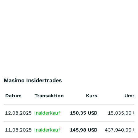
Masimo Insidertrades
Datum
Transaktion
Kurs
Umsa
12.08.2025
12.08.2025
Insiderkauf
150,35
USD
15.035,00
U
11.08.2025
11.08.2025
Insiderkauf
145,98
USD
437.940,00
U