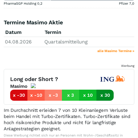
PharmaSGP Holding
0,2
Pfizer
7,0
Termine Masimo Aktie
Datum
Termin
04.08.2026
Quartalsmitteilung
alle Masimo Termine »
Werbung
Long oder Short ?
Masimo
x -30
x -10
x -3
x 3
x 10
x 30
Im Durchschnitt erleiden 7 von 10 Kleinanlegern Verluste
beim Handel mit Turbo-Zertifikaten. Turbo-Zertifikate sind
hoch risikoreiche Produkte und nicht für langfristige
Anlagestrategien geeignet.
Diese Werbung richtet sich nur an Personen mit Wohn-/Geschäftssitz in