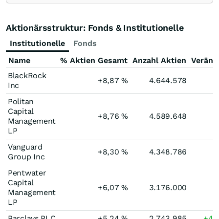
Aktionärsstruktur: Fonds & Institutionelle
Institutionelle
Fonds
Name
% Aktien Gesamt
Anzahl Aktien
Veränd
BlackRock
+8,87
%
4.644.578
Inc
Politan
Capital
+8,76
%
4.589.648
Management
LP
Vanguard
+8,30
%
4.348.786
Group Inc
Pentwater
Capital
+6,07
%
3.176.000
Management
LP
Barclays PLC
+5,24
%
2.743.985
+4.