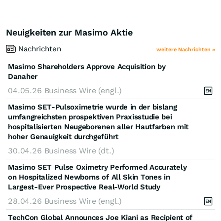
Neuigkeiten zur Masimo Aktie
Nachrichten
weitere Nachrichten »
Masimo Shareholders Approve Acquisition by
Danaher
04.05.26
Business Wire (engl.)
Masimo SET-Pulsoximetrie wurde in der bislang
umfangreichsten prospektiven Praxisstudie bei
hospitalisierten Neugeborenen aller Hautfarben mit
hoher Genauigkeit durchgeführt
30.04.26
Business Wire (dt.)
Masimo SET Pulse Oximetry Performed Accurately
on Hospitalized Newborns of All Skin Tones in
Largest-Ever Prospective Real-World Study
28.04.26
Business Wire (engl.)
TechCon Global Announces Joe Kiani as Recipient of