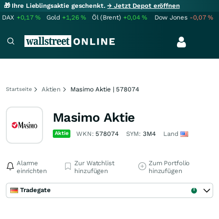
🎁 Ihre Lieblingsaktie geschenkt.
→ Jetzt Depot eröffnen
DAX
+0,17
%
Gold
+1,26
%
Öl (Brent)
+0,04
%
Dow Jones
-0,07
%
Aktien
Masimo Aktie | 578074
Startseite
Masimo Aktie
Aktie
WKN:
578074
SYM:
3M4
Land
Alarme
Zur Watchlist
Zum Portfolio
einrichten
hinzufügen
hinzufügen
Tradegate