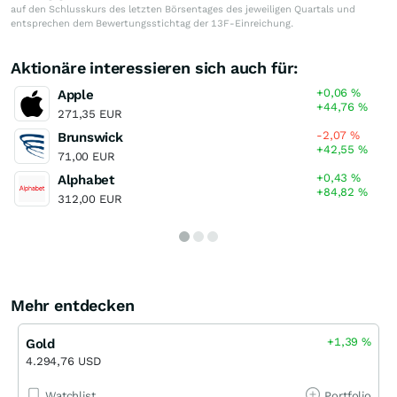
auf den Schlusskurs des letzten Börsentages des jeweiligen Quartals und
entsprechen dem Bewertungsstichtag der 13F-Einreichung.
Aktionäre interessieren sich auch für:
+0,06
%
Apple
+44,76
%
271,35 EUR
-2,07
%
Brunswick
+42,55
%
71,00 EUR
+0,43
%
Alphabet
+84,82
%
312,00 EUR
Mehr entdecken
+1,39
%
Gold
4.294,76 USD
Watchlist
Portfolio