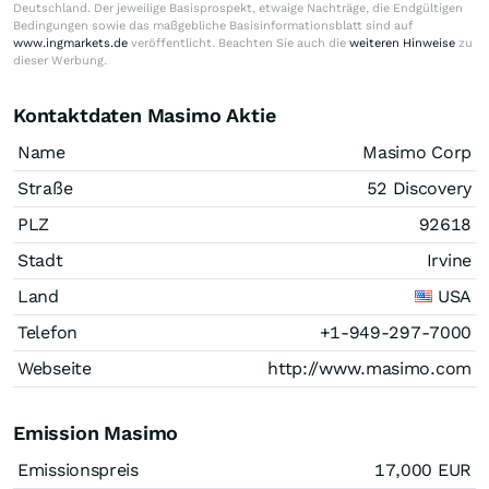
Deutschland. Der jeweilige Basisprospekt, etwaige Nachträge, die Endgültigen
Bedingungen sowie das maßgebliche Basisinformationsblatt sind auf
www.ingmarkets.de
veröffentlicht. Beachten Sie auch die
weiteren Hinweise
zu
dieser Werbung.
Kontaktdaten Masimo Aktie
Name
Masimo Corp
Straße
52 Discovery
PLZ
92618
Stadt
Irvine
Land
USA
Telefon
+1-949-297-7000
Webseite
http://www.masimo.com
Emission Masimo
Emissionspreis
17,000
EUR