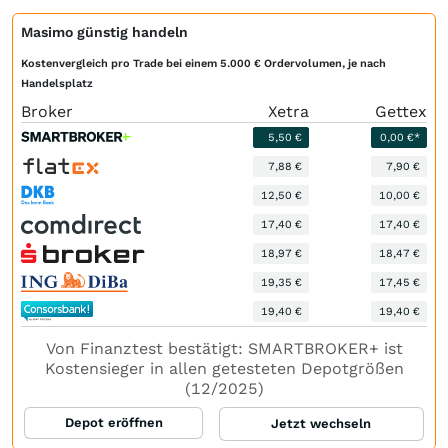
Masimo günstig handeln
Kostenvergleich pro Trade bei einem 5.000 € Ordervolumen, je nach
Handelsplatz
Broker
Xetra
Gettex
5,50 €
0,00 €*
7,88 €
7,90 €
12,50 €
10,00 €
17,40 €
17,40 €
18,97 €
18,47 €
19,35 €
17,45 €
19,40 €
19,40 €
Von Finanztest bestätigt: SMARTBROKER+ ist
Kostensieger in allen getesteten Depotgrößen
(12/2025)
Depot eröffnen
Jetzt wechseln