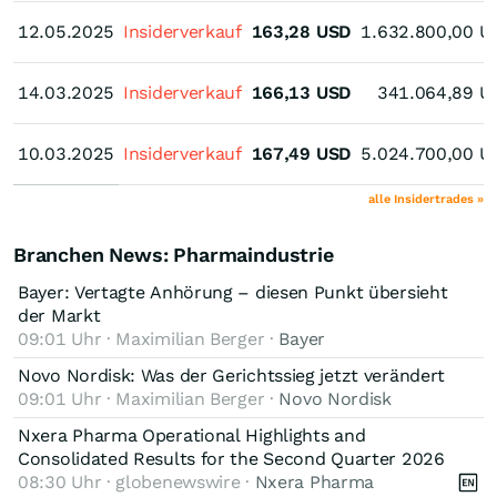
12.05.2025
12.05.2025
Insiderverkauf
163,28
USD
1.632.800,00
U
14.03.2025
14.03.2025
Insiderverkauf
166,13
USD
341.064,89
U
10.03.2025
10.03.2025
Insiderverkauf
167,49
USD
5.024.700,00
U
alle Insidertrades »
Branchen News: Pharmaindustrie
Bayer: Vertagte Anhörung – diesen Punkt übersieht
der Markt
09:01 Uhr · Maximilian Berger ·
Bayer
Novo Nordisk: Was der Gerichtssieg jetzt verändert
09:01 Uhr · Maximilian Berger ·
Novo Nordisk
Nxera Pharma Operational Highlights and
Consolidated Results for the Second Quarter 2026
08:30 Uhr · globenewswire ·
Nxera Pharma