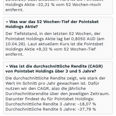
Holdings Aktie -32,31
%
vom 52 Wochen-Hoch
entfernt.
Was war das 52 Wochen-Tief der Pointsbet
Holdings Aktie?
Der Tiefststand, in den letzten 52 Wochen, der
Pointsbet Holdings Aktie lag bei 0,8050
AUD
(am
10.04.26
). Laut aktuellem Kurs ist die Pointsbet
Holdings Aktie +9,32
%
vom 52 Wochen-Tief
entfernt.
Was ist die durchschnittliche Rendite (CAGR)
von Pointsbet Holdings über 3 und 5 Jahre?
Die durchschnittliche Rendite zeigt, wie stark der
Wert im Schnitt pro Jahr gewachsen ist. Dafür
nutzen wir den CAGR, also die jährliche
Durchschnittsrendite über den jeweiligen Zeitraum.
Darunter findest du für Pointsbet Holdings:
Durchschnittliche Rendite 3 Jahre: -18,07
%
Durchschnittliche Rendite 5 Jahre: -37,79
%