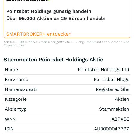
Pointsbet Holdings günstig handeln
Über 95.000 Aktien an 29 Börsen handeln
SMARTBROKER+ entdecken
*ab 500 EUR Ordervolumen über gettex für 0€, zzgl. marktüblicher Spreads und
Zuwendungen
Stammdaten Pointsbet Holdings Aktie
Name
Pointsbet Holdings Ltd
Kurzname
Pointsbet Hldgs
Namenszusatz
Registered Shs
Kategorie
Aktien
Aktientyp
Stammaktien
WKN
A2PXBE
ISIN
AU0000047797