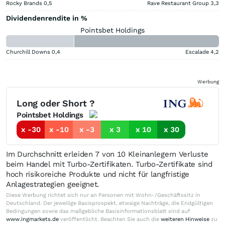
Rocky Brands
0,5
Rave Restaurant Group
3,3
Dividendenrendite in %
Pointsbet Holdings
Churchill Downs
0,4
Escalade
4,2
Werbung
Long oder Short ?
Pointsbet Holdings
x -30
x -10
x -3
x 3
x 10
x 30
Im Durchschnitt erleiden 7 von 10 Kleinanlegern Verluste
beim Handel mit Turbo-Zertifikaten. Turbo-Zertifikate sind
hoch risikoreiche Produkte und nicht für langfristige
Anlagestrategien geeignet.
Diese Werbung richtet sich nur an Personen mit Wohn-/Geschäftssitz in
Deutschland. Der jeweilige Basisprospekt, etwaige Nachträge, die Endgültigen
Bedingungen sowie das maßgebliche Basisinformationsblatt sind auf
www.ingmarkets.de
veröffentlicht. Beachten Sie auch die
weiteren Hinweise
zu