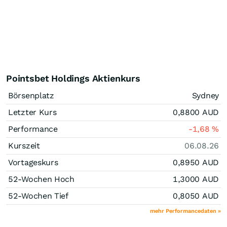
Pointsbet Holdings Aktienkurs
Börsenplatz
Sydney
Letzter Kurs
0,8800
AUD
Performance
-1,68
%
Kurszeit
06.08.26
Vortageskurs
0,8950
AUD
52-Wochen Hoch
1,3000
AUD
52-Wochen Tief
0,8050
AUD
mehr Performancedaten »