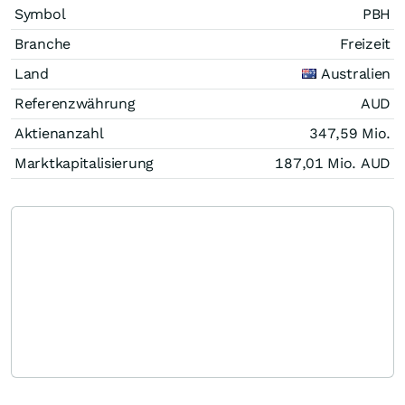
Symbol
PBH
Branche
Freizeit
Land
Australien
Referenzwährung
AUD
Aktienanzahl
347,59 Mio.
Marktkapitalisierung
187,01 Mio.
AUD