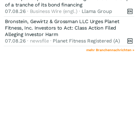
of a tranche of its bond financing
07.08.26
· Business Wire (engl.) ·
Llama Group
Bronstein, Gewirtz & Grossman LLC Urges Planet
Fitness, Inc. Investors to Act: Class Action Filed
Alleging Investor Harm
07.08.26
· newsfile ·
Planet Fitness Registered (A)
mehr Branchennachrichten »