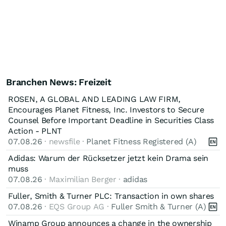
Branchen News: Freizeit
ROSEN, A GLOBAL AND LEADING LAW FIRM,
Encourages Planet Fitness, Inc. Investors to Secure
Counsel Before Important Deadline in Securities Class
Action - PLNT
07.08.26
· newsfile ·
Planet Fitness Registered (A)
Adidas: Warum der Rücksetzer jetzt kein Drama sein
muss
07.08.26
· Maximilian Berger ·
adidas
Fuller, Smith & Turner PLC: Transaction in own shares
07.08.26
· EQS Group AG ·
Fuller Smith & Turner (A)
Winamp Group announces a change in the ownership