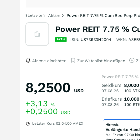
Aktien
Power REIT 7.75 % Cum Red Perp Pfd 
Startseite
Power REIT 7.75 % Cu
Aktie
ISIN:
US73933H2004
WKN:
A3EB
Alarme einrichten
Zur Watchlist hinzufügen
Zu
Power REIT 7.75 % 
8,2500
Geldkurs
8,0000
USD
07.08.26
100
ST
Briefkurs
10,000
+3,13
%
07.08.26
100
ST
+0,2500
USD
Letzter Kurs
02:04:00
AMEX
Hinweis
Verlängerte Hand
Mo-Fr von
07:30 bi
Neu: Samstag von 14