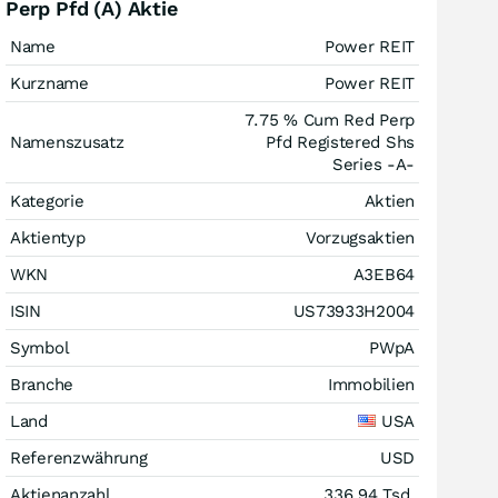
Perp Pfd (A) Aktie
Name
Power REIT
Kurzname
Power REIT
7.75 % Cum Red Perp
Namenszusatz
Pfd Registered Shs
Series -A-
Kategorie
Aktien
Aktientyp
Vorzugsaktien
WKN
A3EB64
ISIN
US73933H2004
Symbol
PWpA
Branche
Immobilien
Land
USA
Referenzwährung
USD
Aktienanzahl
336,94 Tsd.