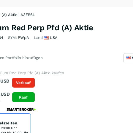
(A) Aktie | A3EB64
m Red Perp Pfd (A) Aktie
64
SYM:
PWpA
Land
USA
m Portfolio hinzufügen
Cum Red Perp Pfd (A) Aktie kaufen
USD
Verkauf
K
USD
Kauf
K
elszeiten
s 23:00 Uhr
:00 bis 19:00 Uhr