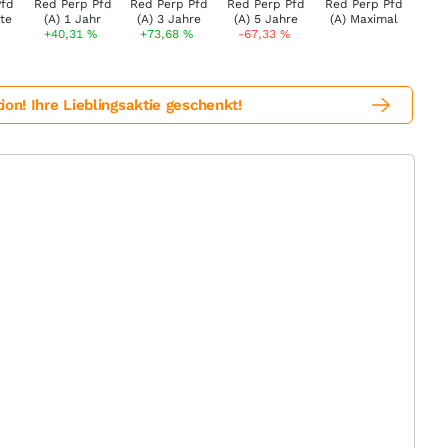
+40,31
%
+73,68
%
-67,33
%
! Ihre Lieblingsaktie geschenkt!