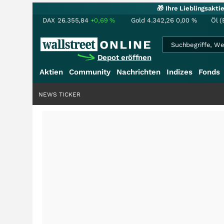
🎁 Ihre Lieblingsakt
DAX
26.355,84
+0,69
%
Gold
4.342,26
0,00
%
Öl (
Depot eröffnen
Aktien
Community
Nachrichten
Indizes
Fonds
NEWS TICKER