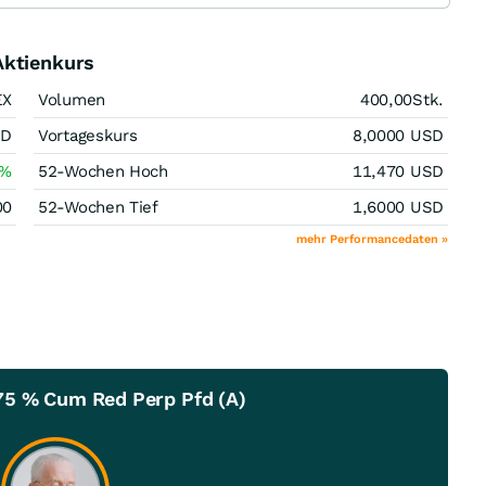
Aktienkurs
EX
Volumen
400,00
Stk.
SD
Vortageskurs
8,0000
USD
%
52-Wochen Hoch
11,470
USD
00
52-Wochen Tief
1,6000
USD
mehr Performancedaten »
75 % Cum Red Perp Pfd (A)