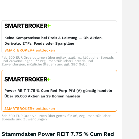
Keine Kompromisse bei Preis & Leistung — Ob Aktien,
Derivate, ETFs, Fonds oder Sparpläne
SMARTBROKER+ entdecken
*ab 500 EUR Ordervolumen über gettex, zzgl. marktüblicher Spreads
und Zuwendungen | ** zzgl. marktüblicher Spreads und
Zuwendungen, mögliche Steuern und ggf. SEC Gebühr
Power REIT 7.75 % Cum Red Perp Pfd (A) günstig handeln
Über 95.000 Aktien an 29 Börsen handeln
SMARTBROKER+ entdecken
*ab 500 EUR Ordervolumen über gettex für 0€, zzgl. marktüblicher
Spreads und Zuwendungen
Stammdaten Power REIT 7.75 % Cum Red