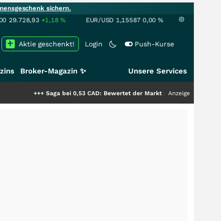
mensgeschenk sichern.
00
29.728,93
+1,18
%
EUR/USD
1,15587
0,00
%
Aktie geschenkt!
Login
Push-Kurse
zins
Broker-Magazin ✨
Unsere Services
+++
Saga bei 0,53 CAD: Bewertet der Markt noch immer nur die Hälfte der S
Anzeige