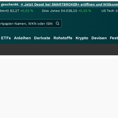
ie geschenkt.
→ Jetzt Depot bei SMARTBROKER+ eröffnen und Willkom
Brent)
82,27
+0,02
%
Dow Jones
54.036,10
+0,25
%
US Tech 1
ETFs
Anleihen
Derivate
Rohstoffe
Krypto
Devisen
Fest