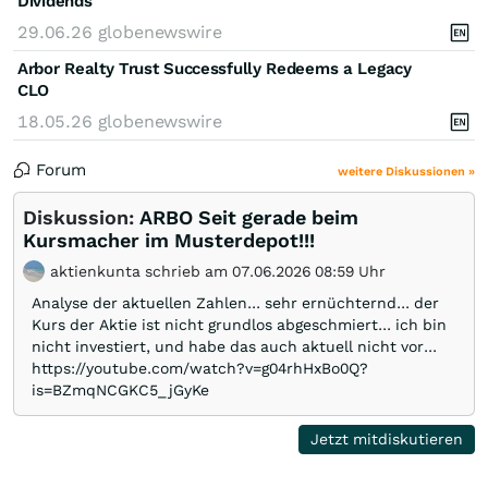
Dividends
29.06.26
globenewswire
Arbor Realty Trust Successfully Redeems a Legacy
CLO
18.05.26
globenewswire
Forum
weitere Diskussionen »
Diskussion:
ARBO Seit gerade beim
Kursmacher im Musterdepot!!!
aktienkunta schrieb am 07.06.2026 08:59 Uhr
Analyse der aktuellen Zahlen... sehr ernüchternd... der
Kurs der Aktie ist nicht grundlos abgeschmiert... ich bin
nicht investiert, und habe das auch aktuell nicht vor...
https://youtube.com/watch?v=g04rhHxBo0Q?
is=BZmqNCGKC5_jGyKe
Jetzt mitdiskutieren