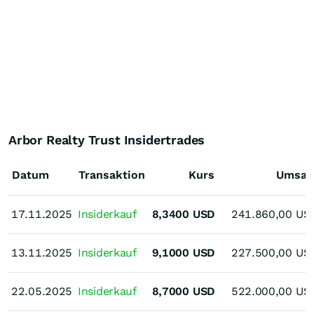
Arbor Realty Trust Insidertrades
Datum
Transaktion
Kurs
Umsat
17.11.2025
17.11.2025
Insiderkauf
8,3400
USD
241.860,00
US
13.11.2025
13.11.2025
Insiderkauf
9,1000
USD
227.500,00
US
22.05.2025
22.05.2025
Insiderkauf
8,7000
USD
522.000,00
US