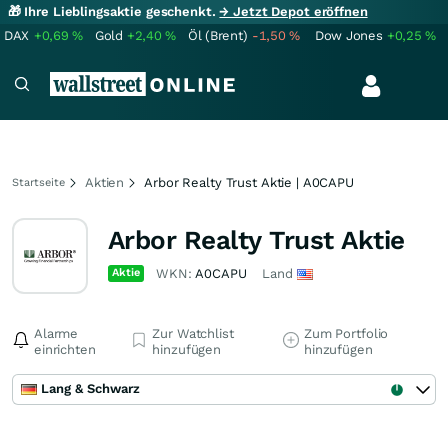
🎁 Ihre Lieblingsaktie geschenkt.
→ Jetzt Depot eröffnen
DAX
+0,69
%
Gold
+2,40
%
Öl (Brent)
-1,50
%
Dow Jones
+0,25
%
Aktien
Arbor Realty Trust Aktie | A0CAPU
Startseite
Arbor Realty Trust Aktie
Aktie
WKN:
A0CAPU
Land
Alarme
Zur Watchlist
Zum Portfolio
einrichten
hinzufügen
hinzufügen
Lang & Schwarz