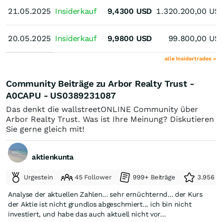
21.05.2025
21.05.2025
Insiderkauf
9,4300
USD
1.320.200,00
US
20.05.2025
20.05.2025
Insiderkauf
9,9800
USD
99.800,00
US
alle Insidertrades »
Community Beiträge zu Arbor Realty Trust -
A0CAPU - US0389231087
Das denkt die wallstreetONLINE Community über
Arbor Realty Trust. Was ist Ihre Meinung? Diskutieren
Sie gerne gleich mit!
aktienkunta
Urgestein
45 Follower
999+ Beiträge
3.956 e
Analyse der aktuellen Zahlen... sehr ernüchternd... der Kurs
der Aktie ist nicht grundlos abgeschmiert... ich bin nicht
investiert, und habe das auch aktuell nicht vor...