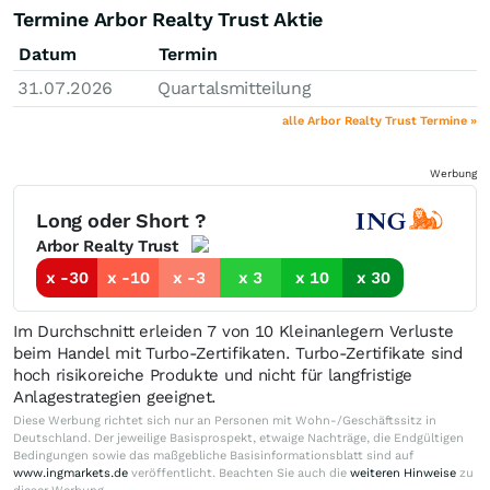
Termine Arbor Realty Trust Aktie
Datum
Termin
31.07.2026
Quartalsmitteilung
alle Arbor Realty Trust Termine »
Werbung
Long oder Short ?
Arbor Realty Trust
x -30
x -10
x -3
x 3
x 10
x 30
Im Durchschnitt erleiden 7 von 10 Kleinanlegern Verluste
beim Handel mit Turbo-Zertifikaten. Turbo-Zertifikate sind
hoch risikoreiche Produkte und nicht für langfristige
Anlagestrategien geeignet.
Diese Werbung richtet sich nur an Personen mit Wohn-/Geschäftssitz in
Deutschland. Der jeweilige Basisprospekt, etwaige Nachträge, die Endgültigen
Bedingungen sowie das maßgebliche Basisinformationsblatt sind auf
www.ingmarkets.de
veröffentlicht. Beachten Sie auch die
weiteren Hinweise
zu