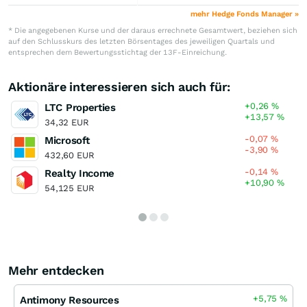
mehr Hedge Fonds Manager »
* Die angegebenen Kurse und der daraus errechnete Gesamtwert, beziehen sich
auf den Schlusskurs des letzten Börsentages des jeweiligen Quartals und
entsprechen dem Bewertungsstichtag der 13F-Einreichung.
Aktionäre interessieren sich auch für:
+0,26
%
LTC Properties
+13,57
%
34,32 EUR
-0,07
%
Microsoft
-3,90
%
432,60 EUR
-0,14
%
Realty Income
+10,90
%
54,125 EUR
Mehr entdecken
+5,75
%
Antimony Resources