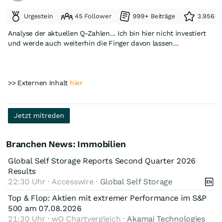
Urgestein
45 Follower
999+ Beiträge
3.956 e
Analyse der aktuellen Q-Zahlen... Ich bin hier nicht investiert
und werde auch weiterhin die Finger davon lassen...
>> Externen Inhalt
hier
Jetzt mitreden
Branchen News: Immobilien
Global Self Storage Reports Second Quarter 2026
Results
22:30 Uhr · Accesswire ·
Global Self Storage
Top & Flop: Aktien mit extremer Performance im S&P
500 am 07.08.2026
21:30 Uhr · wO Chartvergleich ·
Akamai Technologies