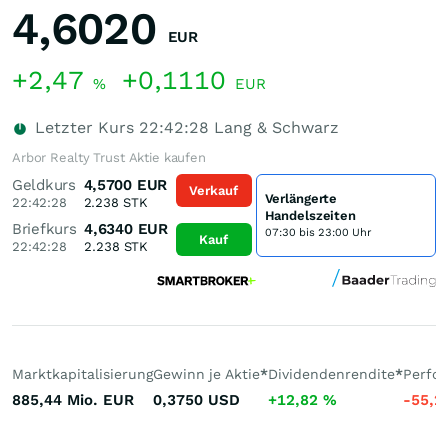
4,6020
EUR
+2,47
+0,1110
%
EUR
Letzter Kurs
22:42:28
Lang & Schwarz
Arbor Realty Trust Aktie kaufen
Geldkurs
4,5700
EUR
Verkauf
Verlängerte
22:42:28
2.238
STK
Handelszeiten
Briefkurs
4,6340
EUR
07:30 bis 23:00 Uhr
Kauf
22:42:28
2.238
STK
Marktkapitalisierung
Gewinn je Aktie
*
Dividendenrendite
*
Perfo
885,44 Mio.
EUR
0,3750
USD
+12,82
%
-55,2