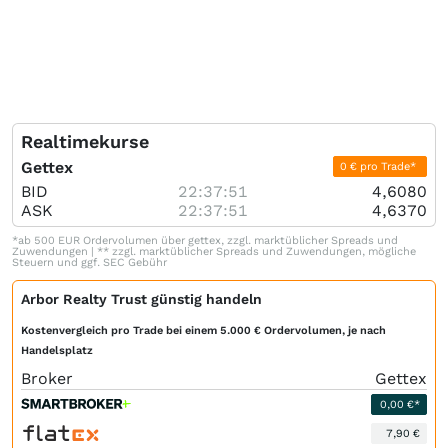
Realtimekurse
Gettex
0 € pro Trade*
BID
22:37:51
4,6080
ASK
22:37:51
4,6370
*ab 500 EUR Ordervolumen über gettex, zzgl. marktüblicher Spreads und
Zuwendungen | ** zzgl. marktüblicher Spreads und Zuwendungen, mögliche
Steuern und ggf. SEC Gebühr
Arbor Realty Trust günstig handeln
Kostenvergleich pro Trade bei einem 5.000 € Ordervolumen, je nach
Handelsplatz
Broker
Gettex
0,00 €*
7,90 €