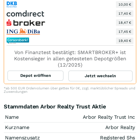
10,00 €
17,40 €
18,47 €
17,45 €
19,40 €
Von Finanztest bestätigt: SMARTBROKER+ ist
Kostensieger in allen getesteten Depotgrößen
(12/2025)
Depot eröffnen
Jetzt wechseln
*ab 500 EUR Ordervolumen über gettex für 0€, zzgl. marktüblicher Spreads und
Zuwendungen
Stammdaten Arbor Realty Trust Aktie
Name
Arbor Realty Trust Inc
Kurzname
Arbor Realty
Namenszusatz
Registered Shs