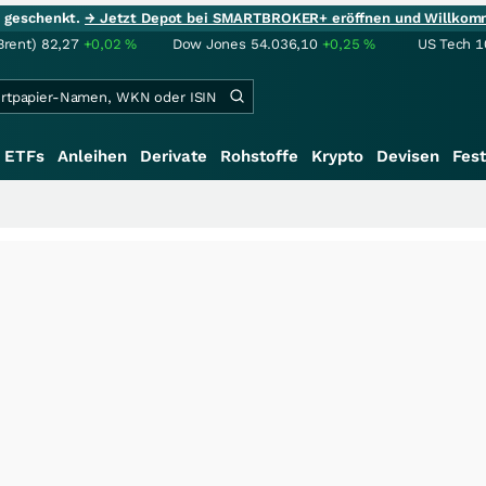
ie geschenkt.
→ Jetzt Depot bei SMARTBROKER+ eröffnen und Willkom
Brent)
82,27
+0,02
%
Dow Jones
54.036,10
+0,25
%
US Tech 1
ETFs
Anleihen
Derivate
Rohstoffe
Krypto
Devisen
Fest
+++