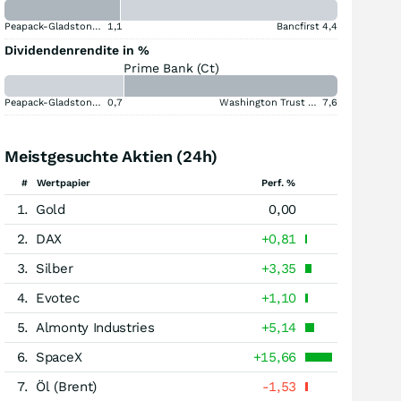
Peapack-Gladstone Financial
1,1
Bancfirst
4,4
Dividendenrendite in %
Prime Bank (Ct)
Peapack-Gladstone Financial
0,7
Washington Trust Bancorp
7,6
Meistgesuchte Aktien (24h)
#
Wertpapier
Perf. %
1.
Gold
0,00
2.
DAX
+0,81
3.
Silber
+3,35
4.
Evotec
+1,10
5.
Almonty Industries
+5,14
6.
SpaceX
+15,66
7.
Öl (Brent)
-1,53