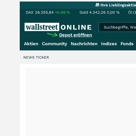
🎁 Ihre Lieblingsakt
DAX
26.355,84
+0,69
%
Gold
4.342,26
0,00
%
Öl (
Depot eröffnen
Aktien
Community
Nachrichten
Indizes
Fonds
NEWS TICKER