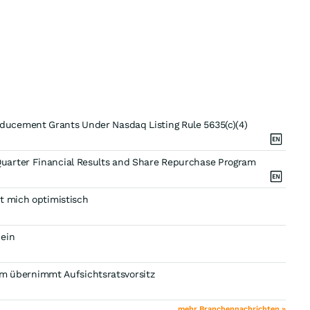
ucement Grants Under Nasdaq Listing Rule 5635(c)(4)
uarter Financial Results and Share Repurchase Program
t mich optimistisch
 ein
 übernimmt Aufsichtsratsvorsitz
mehr Branchennachrichten »