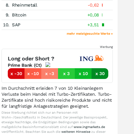
8.
Rheinmetall
-0,62
9.
Bitcoin
+0,08
10.
SAP
+3,51
mehr meistgesuchte Werte »
Werbung
Long oder Short ?
Prime Bank (Ct)
x -30
x -10
x -3
x 3
x 10
x 30
Im Durchschnitt erleiden 7 von 10 Kleinanlegern
Verluste beim Handel mit Turbo-Zertifikaten. Turbo-
Zertifikate sind hoch risikoreiche Produkte und nicht
für langfristige Anlagestrategien geeignet.
Diese Werbung richtet sich nur an Personen mit
Wohn-/Geschäftssitz in Deutschland. Der jeweilige Basisprospekt,
etwaige Nachträge, die Endgültigen Bedingungen sowie das
maßgebliche Basisinformationsblatt sind auf
www.ingmarkets.de
veröffentlicht. Beachten Sie auch die
weiteren Hinweise
zu dieser