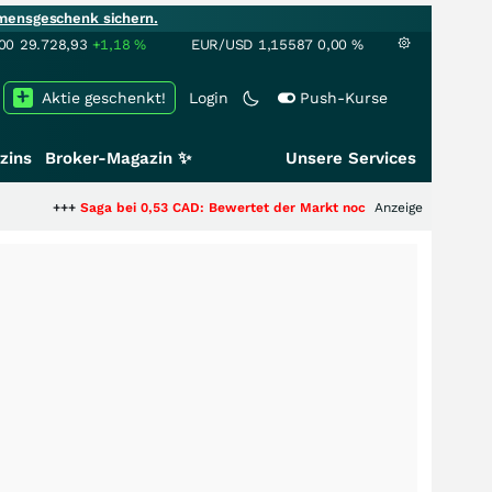
mensgeschenk sichern.
00
29.728,93
+1,18
%
EUR/USD
1,15587
0,00
%
Aktie geschenkt!
Login
Push-Kurse
zins
Broker-Magazin ✨
Unsere Services
Saga bei 0,53 CAD: Bewertet der Markt noch immer nur die Hälfte der Stor
Anzeige