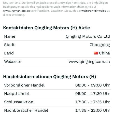
Deutschland. Der jeweilige Basisprospekt, etwaige Nachträge, die Endgültigen
Bedingungen sowie das maßgebliche Basisinformationsblatt sind auf
www.ingmarkets.de
veröffentlicht. Beachten Sie auch die
weiteren Hinweise
zu
dieser Werbung.
Kontaktdaten Qingling Motors (H) Aktie
Name
Qingling Motors Co Ltd
Stadt
Chongqing
Land
China
Webseite
www.qingling.com.cn
Handelsinformationen Qingling Motors (H)
Vorbörslicher Handel
08:00 - 09:00 Uhr
Haupthandel
09:00 - 17:30 Uhr
Schlussauktion
17:30 - 17:35 Uhr
Nachbörslicher Handel
17:35 - 22:00 Uhr