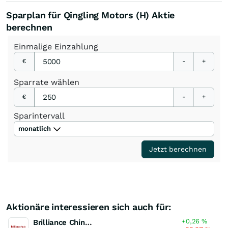
Sparplan für Qingling Motors (H) Aktie
berechnen
Einmalige
Einzahlung
€
-
+
Sparrate
wählen
€
-
+
Sparintervall
monatlich
Jetzt berechnen
Aktionäre interessieren sich auch für:
+0,26
%
Brilliance China Automotive Holdings