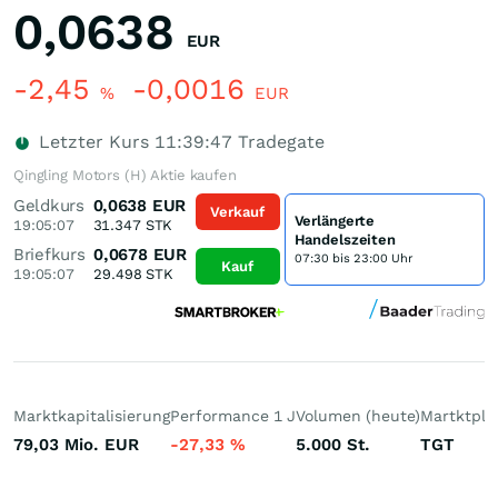
0,0638
EUR
-2,45
-0,0016
%
EUR
Letzter Kurs
11:39:47
Tradegate
Qingling Motors (H) Aktie kaufen
Geldkurs
0,0638
EUR
Verkauf
Verlängerte
19:05:07
31.347
STK
Handelszeiten
Briefkurs
0,0678
EUR
07:30 bis 23:00 Uhr
Kauf
19:05:07
29.498
STK
Marktkapitalisierung
Performance 1 J
Volumen (heute)
Martktpla
79,03 Mio.
EUR
-27,33
%
5.000
St.
TGT