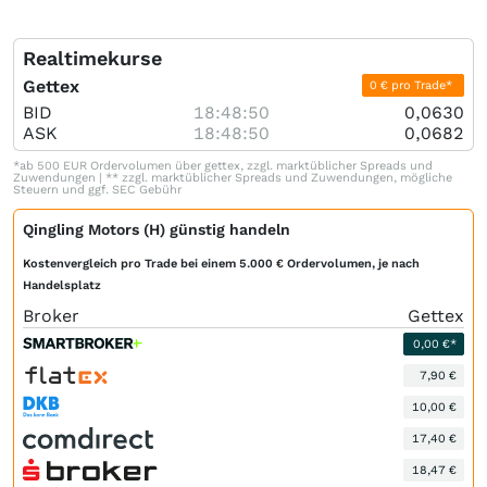
Realtimekurse
Gettex
0 € pro Trade*
BID
18:48:50
0,0630
ASK
18:48:50
0,0682
*ab 500 EUR Ordervolumen über gettex, zzgl. marktüblicher Spreads und
Zuwendungen | ** zzgl. marktüblicher Spreads und Zuwendungen, mögliche
Steuern und ggf. SEC Gebühr
Qingling Motors (H) günstig handeln
Kostenvergleich pro Trade bei einem 5.000 € Ordervolumen, je nach
Handelsplatz
Broker
Gettex
0,00 €*
7,90 €
10,00 €
17,40 €
18,47 €