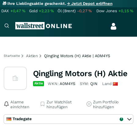
🎁 Ihre Lieblingsaktie geschenkt.
→ Jetzt Depot eröffnen
DAX
+0,47
%
Gold
+2,23
%
Öl (Brent)
-0,27
%
Dow Jones
+0,15
%
Aktien
Qingling Motors (H) Aktie | A0M4YS
Startseite
Qingling Motors (H) Aktie
Aktie
WKN:
A0M4YS
SYM:
QIN
Land
Alarme
Zur Watchlist
Zum Portfolio
einrichten
hinzufügen
hinzufügen
Tradegate