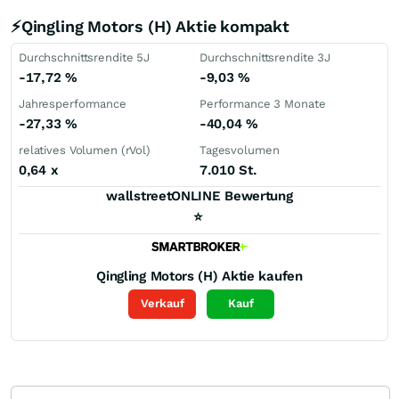
⚡Qingling Motors (H) Aktie kompakt
Durchschnittsrendite 5J
Durchschnittsrendite 3J
-17,72
%
-9,03
%
Jahresperformance
Performance 3 Monate
-27,33
%
-40,04
%
relatives Volumen (rVol)
Tagesvolumen
0,64
x
7.010 St.
wallstreetONLINE Bewertung
⭐
Qingling Motors (H)
Aktie kaufen
Verkauf
Kauf