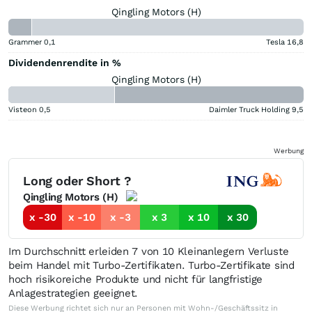
Qingling Motors (H)
Grammer
0,1
Tesla
16,8
Dividendenrendite in %
Qingling Motors (H)
Visteon
0,5
Daimler Truck Holding
9,5
Werbung
Long oder Short ?
Qingling Motors (H)
x -30
x -10
x -3
x 3
x 10
x 30
Im Durchschnitt erleiden 7 von 10 Kleinanlegern Verluste
beim Handel mit Turbo-Zertifikaten. Turbo-Zertifikate sind
hoch risikoreiche Produkte und nicht für langfristige
Anlagestrategien geeignet.
Diese Werbung richtet sich nur an Personen mit Wohn-/Geschäftssitz in