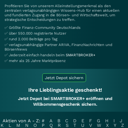
Profitieren Sie von unserem Alleinstellungsmerkmal als den
zentralen verlagsunabhängigen Wissens-Hub für einen aktuellen
und fundierten Zugang in die Börsen- und Wirtschaftswelt, um
strategische Entscheidungen zu treffen.
✅ Größte Finanz-Community Deutschlands
✅ über 550.000 registrierte Nutzer
✅ rund 2.000 Beiträge pro Tag
✅ verlagsunabhängige Partner ARIVA, FinanzNachrichten und
BörsenNews
✅ Jederzeit einfach handeln beim
SMARTBROKER+
✅ mehr als 25 Jahre Marktpräsenz
Jetzt Depot sichern
Ihre Lieblingsaktie geschenkt!
Jetzt Depot bei SMARTBROKER+ eröffnen und
Willkommensgeschenk sichern.
Aktien von A - Z:
#
A
B
C
D
E
F
G
H
I
J
K
L
M
N
O
P
Q
R
S
T
U
V
W
X
Y
Z