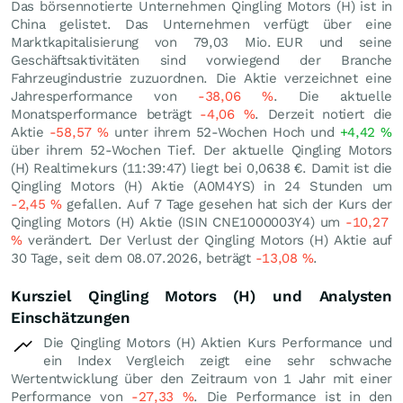
Das börsennotierte Unternehmen Qingling Motors (H) ist in
China gelistet. Das Unternehmen verfügt über eine
Marktkapitalisierung von 79,03 Mio.
EUR
und seine
Geschäftsaktivitäten sind vorwiegend der Branche
Fahrzeugindustrie zuzuordnen. Die Aktie verzeichnet eine
Jahresperformance von
-38,06
%
. Die aktuelle
Monatsperformance beträgt
-4,06
%
. Derzeit notiert die
Aktie
-58,57
%
unter ihrem 52-Wochen Hoch und
+4,42
%
über ihrem 52-Wochen Tief. Der aktuelle Qingling Motors
(H) Realtimekurs (11:39:47) liegt bei 0,0638
€
. Damit ist die
Qingling Motors (H) Aktie (A0M4YS) in 24 Stunden um
-2,45
%
gefallen. Auf 7 Tage gesehen hat sich der Kurs der
Qingling Motors (H) Aktie (ISIN CNE1000003Y4) um
-10,27
%
verändert. Der Verlust der Qingling Motors (H) Aktie auf
30 Tage, seit dem 08.07.2026, beträgt
-13,08
%
.
Kursziel Qingling Motors (H) und Analysten
Einschätzungen
Die Qingling Motors (H) Aktien Kurs Performance und
ein Index Vergleich zeigt eine sehr schwache
Wertentwicklung über den Zeitraum von 1 Jahr mit einer
Performance von
-27,33
%
. Die Performance ist in den