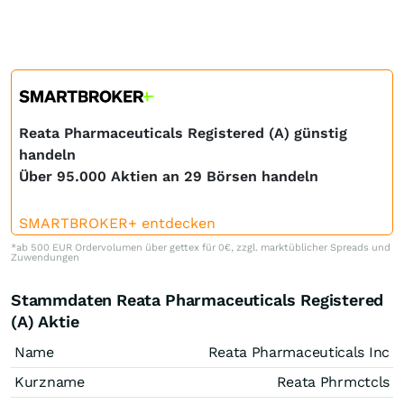
Reata Pharmaceuticals Registered (A) günstig
handeln
Über 95.000 Aktien an 29 Börsen handeln
SMARTBROKER+ entdecken
*ab 500 EUR Ordervolumen über gettex für 0€, zzgl. marktüblicher Spreads und
Zuwendungen
Stammdaten Reata Pharmaceuticals Registered
(A) Aktie
Name
Reata Pharmaceuticals Inc
Kurzname
Reata Phrmctcls