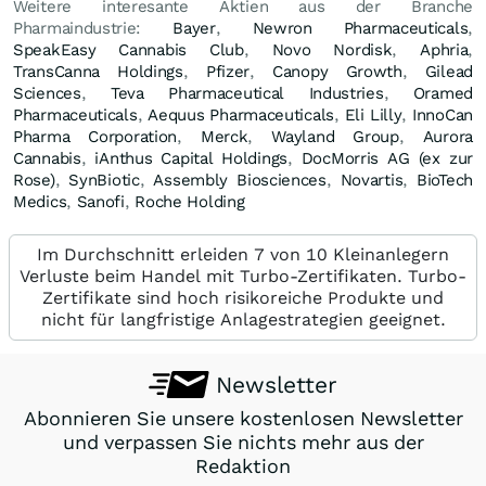
Weitere interesante Aktien aus der Branche
Pharmaindustrie:
Bayer
,
Newron Pharmaceuticals
,
SpeakEasy Cannabis Club
,
Novo Nordisk
,
Aphria
,
TransCanna Holdings
,
Pfizer
,
Canopy Growth
,
Gilead
Sciences
,
Teva Pharmaceutical Industries
,
Oramed
Pharmaceuticals
,
Aequus Pharmaceuticals
,
Eli Lilly
,
InnoCan
Pharma Corporation
,
Merck
,
Wayland Group
,
Aurora
Cannabis
,
iAnthus Capital Holdings
,
DocMorris AG (ex zur
Rose)
,
SynBiotic
,
Assembly Biosciences
,
Novartis
,
BioTech
Medics
,
Sanofi
,
Roche Holding
Im Durchschnitt erleiden 7 von 10 Kleinanlegern
Verluste beim Handel mit Turbo-Zertifikaten. Turbo-
Zertifikate sind hoch risikoreiche Produkte und
nicht für langfristige Anlagestrategien geeignet.
Newsletter
Abonnieren Sie unsere kostenlosen Newsletter
und verpassen Sie nichts mehr aus der
Redaktion