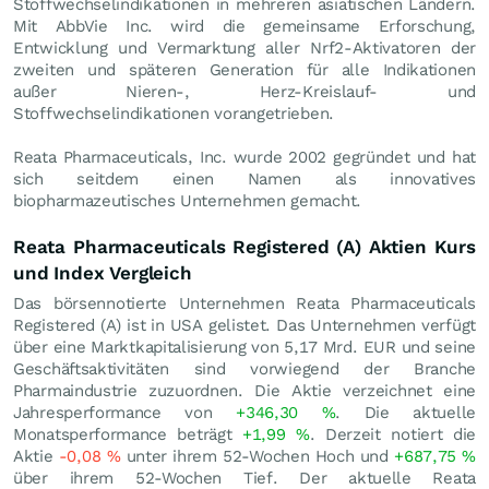
Stoffwechselindikationen in mehreren asiatischen Ländern.
Mit AbbVie Inc. wird die gemeinsame Erforschung,
Entwicklung und Vermarktung aller Nrf2-Aktivatoren der
zweiten und späteren Generation für alle Indikationen
außer Nieren-, Herz-Kreislauf- und
Stoffwechselindikationen vorangetrieben.
Reata Pharmaceuticals, Inc. wurde 2002 gegründet und hat
sich seitdem einen Namen als innovatives
biopharmazeutisches Unternehmen gemacht.
Reata Pharmaceuticals Registered (A) Aktien Kurs
und Index Vergleich
Das börsennotierte Unternehmen Reata Pharmaceuticals
Registered (A) ist in USA gelistet. Das Unternehmen verfügt
über eine Marktkapitalisierung von 5,17 Mrd.
EUR
und seine
Geschäftsaktivitäten sind vorwiegend der Branche
Pharmaindustrie zuzuordnen. Die Aktie verzeichnet eine
Jahresperformance von
+346,30
%
. Die aktuelle
Monatsperformance beträgt
+1,99
%
. Derzeit notiert die
Aktie
-0,08
%
unter ihrem 52-Wochen Hoch und
+687,75
%
über ihrem 52-Wochen Tief. Der aktuelle Reata