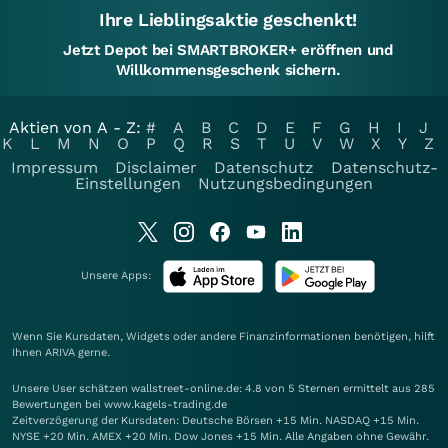
Ihre Lieblingsaktie geschenkt!
Jetzt Depot bei SMARTBROKER+ eröffnen und
Willkommensgeschenk sichern.
Aktien von A - Z:
#
A
B
C
D
E
F
G
H
I
J
K
L
M
N
O
P
Q
R
S
T
U
V
W
X
Y
Z
Impressum
Disclaimer
Datenschutz
Datenschutz-
Einstellungen
Nutzungsbedingungen
Unsere Apps:
Wenn Sie Kursdaten, Widgets oder andere Finanzinformationen benötigen, hilft
Ihnen
ARIVA
gerne.
Unsere User schätzen wallstreet-online.de: 4.8 von 5 Sternen ermittelt aus 285
Bewertungen bei www.kagels-trading.de
Zeitverzögerung der Kursdaten: Deutsche Börsen +15 Min. NASDAQ +15 Min.
NYSE +20 Min. AMEX +20 Min. Dow Jones +15 Min. Alle Angaben ohne Gewähr.