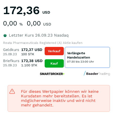
172,36
USD
0,00
0,00
%
USD
Letzter Kurs
26.09.23
Nasdaq
Reata Pharmaceuticals Registered (A) Aktie kaufen
Geldkurs
172,37
USD
Verkauf
Verlängerte
25.09.23
100
STK
Handelszeiten
Briefkurs
172,38
USD
07:30 bis 23:00 Uhr
Kauf
25.09.23
1.100
STK
Für dieses Wertpapier können wir keine
Kursdaten mehr bereitstellen. Es ist
möglicherweise inaktiv und wird nicht
mehr gehandelt.