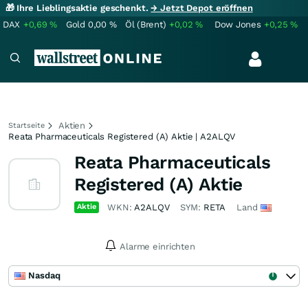
🎁 Ihre Lieblingsaktie geschenkt.
→ Jetzt Depot eröffnen
DAX
+0,69
%
Gold
0,00
%
Öl (Brent)
+0,02
%
Dow Jones
+0,25
%
Aktien
Startseite
Reata Pharmaceuticals Registered (A) Aktie | A2ALQV
Reata Pharmaceuticals
Registered (A) Aktie
Aktie
WKN:
A2ALQV
SYM:
RETA
Land
Alarme einrichten
Nasdaq