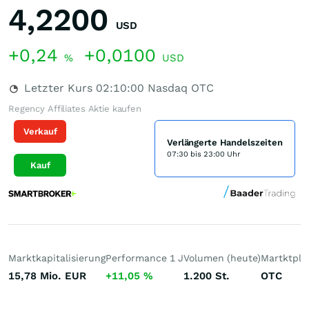
4,2200
USD
+0,24
+0,0100
%
USD
Letzter Kurs
02:10:00
Nasdaq OTC
Regency Affiliates Aktie kaufen
Verkauf
Verlängerte Handelszeiten
07:30 bis 23:00 Uhr
Kauf
Marktkapitalisierung
Performance 1 J
Volumen (heute)
Martktpla
15,78 Mio.
EUR
+11,05
%
1.200
St.
OTC