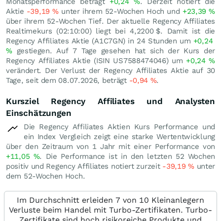
Monatsperformance beträgt
+0,24
%
. Derzeit notiert die
Aktie
-39,19
%
unter ihrem 52-Wochen Hoch und
+23,39
%
über ihrem 52-Wochen Tief. Der aktuelle Regency Affiliates
Realtimekurs (02:10:00) liegt bei 4,2200
$
. Damit ist die
Regency Affiliates Aktie (A1C7GN) in 24 Stunden um
+0,24
%
gestiegen. Auf 7 Tage gesehen hat sich der Kurs der
Regency Affiliates Aktie (ISIN US7588474046) um
+0,24
%
verändert. Der Verlust der Regency Affiliates Aktie auf 30
Tage, seit dem 08.07.2026, beträgt
-0,94
%
.
Kursziel Regency Affiliates und Analysten
Einschätzungen
Die Regency Affiliates Aktien Kurs Performance und
ein Index Vergleich zeigt eine starke Wertentwicklung
über den Zeitraum von 1 Jahr mit einer Performance von
+11,05
%
. Die Performance ist in den letzten 52 Wochen
positiv und Regency Affiliates notiert zurzeit
-39,19
%
unter
dem 52-Wochen Hoch.
Im Durchschnitt erleiden 7 von 10 Kleinanlegern
Verluste beim Handel mit Turbo-Zertifikaten. Turbo-
Zertifikate sind hoch risikoreiche Produkte und