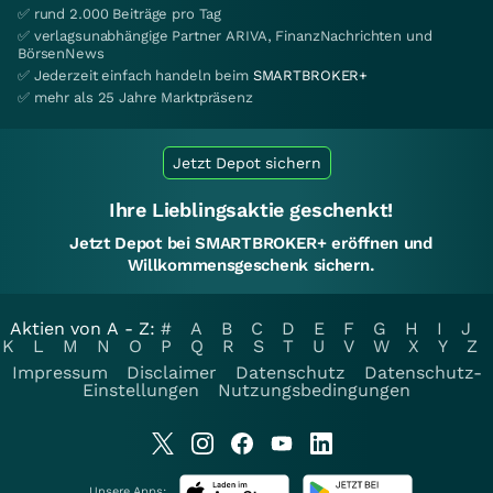
✅ rund 2.000 Beiträge pro Tag
✅ verlagsunabhängige Partner ARIVA, FinanzNachrichten und
BörsenNews
✅ Jederzeit einfach handeln beim
SMARTBROKER+
✅ mehr als 25 Jahre Marktpräsenz
Jetzt Depot sichern
Ihre Lieblingsaktie geschenkt!
Jetzt Depot bei SMARTBROKER+ eröffnen und
Willkommensgeschenk sichern.
Aktien von A - Z:
#
A
B
C
D
E
F
G
H
I
J
K
L
M
N
O
P
Q
R
S
T
U
V
W
X
Y
Z
Impressum
Disclaimer
Datenschutz
Datenschutz-
Einstellungen
Nutzungsbedingungen
Unsere Apps: