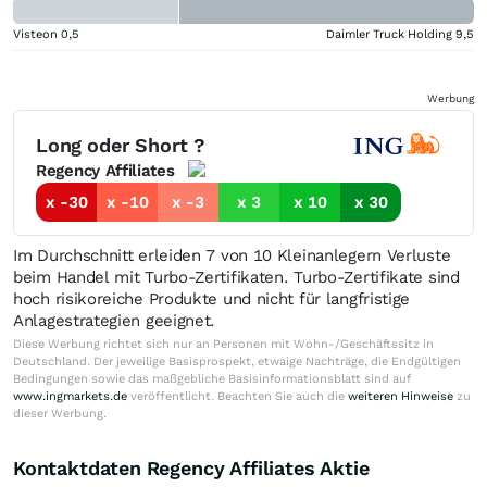
Visteon
0,5
Daimler Truck Holding
9,5
Werbung
Long oder Short ?
Regency Affiliates
x -30
x -10
x -3
x 3
x 10
x 30
Im Durchschnitt erleiden 7 von 10 Kleinanlegern Verluste
beim Handel mit Turbo-Zertifikaten. Turbo-Zertifikate sind
hoch risikoreiche Produkte und nicht für langfristige
Anlagestrategien geeignet.
Diese Werbung richtet sich nur an Personen mit Wohn-/Geschäftssitz in
Deutschland. Der jeweilige Basisprospekt, etwaige Nachträge, die Endgültigen
Bedingungen sowie das maßgebliche Basisinformationsblatt sind auf
www.ingmarkets.de
veröffentlicht. Beachten Sie auch die
weiteren Hinweise
zu
dieser Werbung.
Kontaktdaten Regency Affiliates Aktie