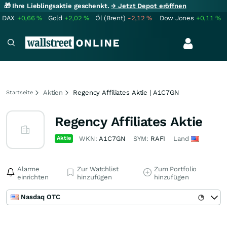
🎁 Ihre Lieblingsaktie geschenkt.
→ Jetzt Depot eröffnen
DAX
+0,66
%
Gold
+2,02
%
Öl (Brent)
-2,12
%
Dow Jones
+0,11
%
Aktien
Regency Affiliates Aktie | A1C7GN
Startseite
Regency Affiliates Aktie
Aktie
WKN:
A1C7GN
SYM:
RAFI
Land
Alarme
Zur Watchlist
Zum Portfolio
einrichten
hinzufügen
hinzufügen
Nasdaq OTC