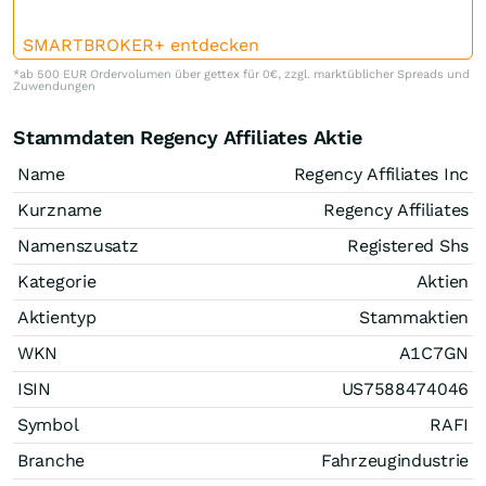
SMARTBROKER+ entdecken
*ab 500 EUR Ordervolumen über gettex für 0€, zzgl. marktüblicher Spreads und
Zuwendungen
Stammdaten Regency Affiliates Aktie
Name
Regency Affiliates Inc
Kurzname
Regency Affiliates
Namenszusatz
Registered Shs
Kategorie
Aktien
Aktientyp
Stammaktien
WKN
A1C7GN
ISIN
US7588474046
Symbol
RAFI
Branche
Fahrzeugindustrie