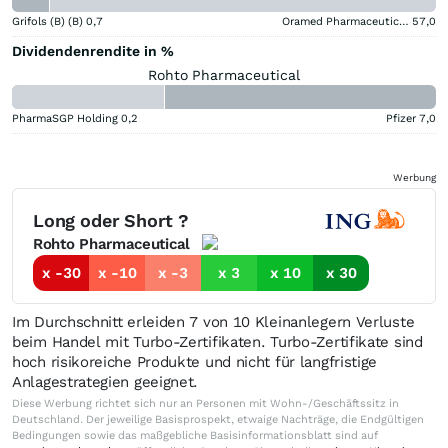
Grifols (B) (B)
0,7
Oramed Pharmaceuticals
57,0
Dividendenrendite in %
Rohto Pharmaceutical
PharmaSGP Holding
0,2
Pfizer
7,0
Werbung
Long oder Short ?
Rohto Pharmaceutical
x -30
x -10
x -3
x 3
x 10
x 30
Im Durchschnitt erleiden 7 von 10 Kleinanlegern Verluste
beim Handel mit Turbo-Zertifikaten. Turbo-Zertifikate sind
hoch risikoreiche Produkte und nicht für langfristige
Anlagestrategien geeignet.
Diese Werbung richtet sich nur an Personen mit Wohn-/Geschäftssitz in
Deutschland. Der jeweilige Basisprospekt, etwaige Nachträge, die Endgültigen
Bedingungen sowie das maßgebliche Basisinformationsblatt sind auf