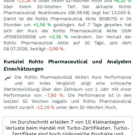
Aktie
-12,16
%
unter ihrem 52-Wochen Hoch und
+8,33
%
über ihrem 52-Wochen Tief. Der aktuelle Rohto
Pharmaceutical Realtimekurs (08:39:48) liegt bei 13,000
€
.
Damit ist die Rohto Pharmaceutical Aktie (858075) in 24
Stunden um
+1,56
%
gestiegen. Auf 7 Tage gesehen hat
sich der Kurs der Rohto Pharmaceutical Aktie (ISIN
JP3982400008) um
+2,36
%
verändert. Der Verlust der
Rohto Pharmaceutical Aktie auf 30 Tage, seit dem
08.07.2026, beträgt
-2,99
%
.
Kursziel Rohto Pharmaceutical und Analysten
Einschätzungen
Die Rohto Pharmaceutical Aktien Kurs Performance
und ein Index Vergleich zeigt eine schwache
Wertentwicklung über den Zeitraum von 1 Jahr mit einer
Performance von
-7,80
%
. Die Performance ist in den
letzten 52 Wochen negativ und Rohto Pharmaceutical
notiert zurzeit
-12,16
%
unter dem 52-Wochen Hoch.
Im Durchschnitt erleiden 7 von 10 Kleinanlegern
Verluste beim Handel mit Turbo-Zertifikaten. Turbo-
Zertifikate sind hoch risikoreiche Produkte und