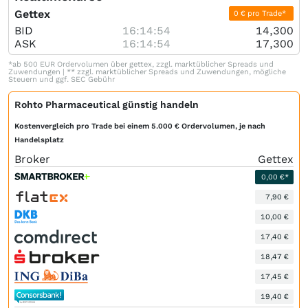
Gettex
0 € pro Trade*
BID
16:14:54
14,300
ASK
16:14:54
17,300
*ab 500 EUR Ordervolumen über gettex, zzgl. marktüblicher Spreads und
Zuwendungen | ** zzgl. marktüblicher Spreads und Zuwendungen, mögliche
Steuern und ggf. SEC Gebühr
Rohto Pharmaceutical günstig handeln
Kostenvergleich pro Trade bei einem 5.000 € Ordervolumen, je nach
Handelsplatz
Broker
Gettex
0,00 €*
7,90 €
10,00 €
17,40 €
18,47 €
17,45 €
19,40 €