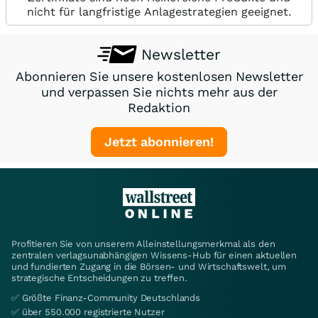
nicht für langfristige Anlagestrategien geeignet.
Newsletter
Abonnieren Sie unsere kostenlosen Newsletter
und verpassen Sie nichts mehr aus der
Redaktion
Jetzt abonnieren!
Profitieren Sie von unserem Alleinstellungsmerkmal als den
zentralen verlagsunabhängigen Wissens-Hub für einen aktuellen
und fundierten Zugang in die Börsen- und Wirtschaftswelt, um
strategische Entscheidungen zu treffen.
✅ Größte Finanz-Community Deutschlands
✅ über 550.000 registrierte Nutzer