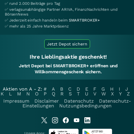
✅ rund 2.000 Beiträge pro Tag
✅ verlagsunabhängige Partner ARIVA, FinanzNachrichten und
BörsenNews
✅ Jederzeit einfach handeln beim
SMARTBROKER+
✅ mehr als 25 Jahre Marktpräsenz
Jetzt Depot sichern
Ihre Lieblingsaktie geschenkt!
Jetzt Depot bei SMARTBROKER+ eröffnen und
Willkommensgeschenk sichern.
Aktien von A - Z:
#
A
B
C
D
E
F
G
H
I
J
K
L
M
N
O
P
Q
R
S
T
U
V
W
X
Y
Z
Impressum
Disclaimer
Datenschutz
Datenschutz-
Einstellungen
Nutzungsbedingungen
Unsere Apps: