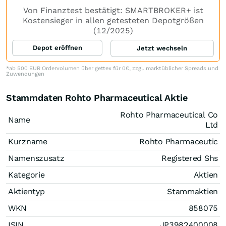
Von Finanztest bestätigt: SMARTBROKER+ ist
Kostensieger in allen getesteten Depotgrößen
(12/2025)
Depot eröffnen
Jetzt wechseln
*ab 500 EUR Ordervolumen über gettex für 0€, zzgl. marktüblicher Spreads und
Zuwendungen
Stammdaten Rohto Pharmaceutical Aktie
Rohto Pharmaceutical Co
Name
Ltd
Kurzname
Rohto Pharmaceutic
Namenszusatz
Registered Shs
Kategorie
Aktien
Aktientyp
Stammaktien
WKN
858075
ISIN
JP3982400008