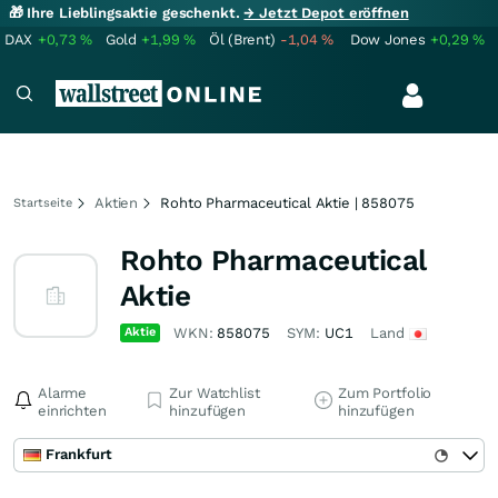
🎁 Ihre Lieblingsaktie geschenkt.
→ Jetzt Depot eröffnen
DAX
+0,73
%
Gold
+1,99
%
Öl (Brent)
-1,04
%
Dow Jones
+0,29
%
Aktien
Rohto Pharmaceutical Aktie | 858075
Startseite
Rohto Pharmaceutical
Aktie
Aktie
WKN:
858075
SYM:
UC1
Land
Alarme
Zur Watchlist
Zum Portfolio
einrichten
hinzufügen
hinzufügen
Frankfurt