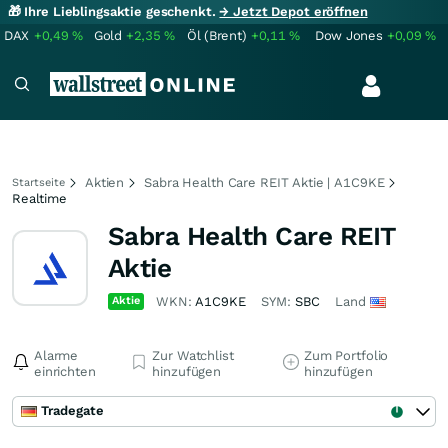
🎁 Ihre Lieblingsaktie geschenkt.
→ Jetzt Depot eröffnen
DAX
+0,49
%
Gold
+2,35
%
Öl (Brent)
+0,11
%
Dow Jones
+0,09
%
Aktien
Sabra Health Care REIT Aktie | A1C9KE
Startseite
Realtime
Sabra Health Care REIT
Aktie
Aktie
WKN:
A1C9KE
SYM:
SBC
Land
Alarme
Zur Watchlist
Zum Portfolio
einrichten
hinzufügen
hinzufügen
Tradegate