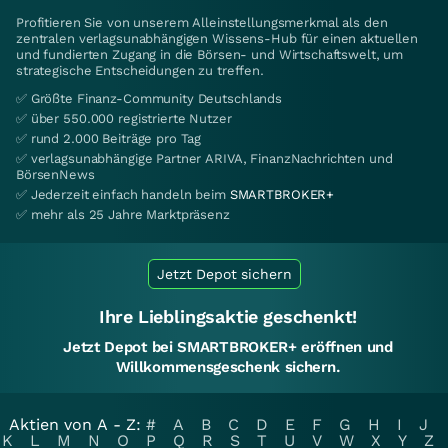
Profitieren Sie von unserem Alleinstellungsmerkmal als den
zentralen verlagsunabhängigen Wissens-Hub für einen aktuellen
und fundierten Zugang in die Börsen- und Wirtschaftswelt, um
strategische Entscheidungen zu treffen.
✅ Größte Finanz-Community Deutschlands
✅ über 550.000 registrierte Nutzer
✅ rund 2.000 Beiträge pro Tag
✅ verlagsunabhängige Partner ARIVA, FinanzNachrichten und
BörsenNews
✅ Jederzeit einfach handeln beim
SMARTBROKER+
✅ mehr als 25 Jahre Marktpräsenz
Jetzt Depot sichern
Ihre Lieblingsaktie geschenkt!
Jetzt Depot bei SMARTBROKER+ eröffnen und
Willkommensgeschenk sichern.
Aktien von A - Z:
#
A
B
C
D
E
F
G
H
I
J
K
L
M
N
O
P
Q
R
S
T
U
V
W
X
Y
Z