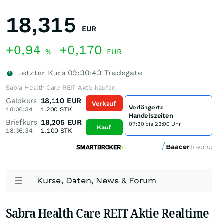
18,315
EUR
+0,94
+0,170
%
EUR
Letzter Kurs
09:30:43
Tradegate
Sabra Health Care REIT Aktie kaufen
Geldkurs
18,110
EUR
Verkauf
Verlängerte
18:36:34
1.200
STK
Handelszeiten
Briefkurs
18,205
EUR
07:30 bis 23:00 Uhr
Kauf
18:36:34
1.100
STK
Kurse, Daten, News & Forum
Sabra Health Care REIT Aktie Realtime