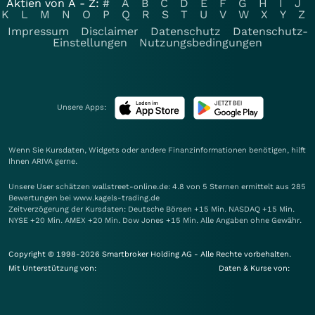
Aktien von A - Z:
#
A
B
C
D
E
F
G
H
I
J
K
L
M
N
O
P
Q
R
S
T
U
V
W
X
Y
Z
Impressum
Disclaimer
Datenschutz
Datenschutz-
Einstellungen
Nutzungsbedingungen
Unsere Apps:
Wenn Sie Kursdaten, Widgets oder andere Finanzinformationen benötigen, hilft
Ihnen
ARIVA
gerne.
Unsere User schätzen wallstreet-online.de: 4.8 von 5 Sternen ermittelt aus 285
Bewertungen bei www.kagels-trading.de
Zeitverzögerung der Kursdaten: Deutsche Börsen +15 Min. NASDAQ +15 Min.
NYSE +20 Min. AMEX +20 Min. Dow Jones +15 Min. Alle Angaben ohne Gewähr.
Copyright © 1998-2026 Smartbroker Holding AG - Alle Rechte vorbehalten.
Mit Unterstützung von:
Daten & Kurse von: