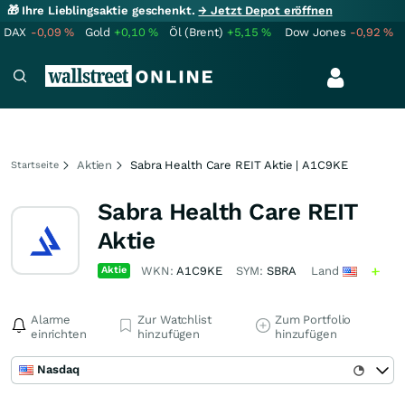
🎁 Ihre Lieblingsaktie geschenkt.
→ Jetzt Depot eröffnen
DAX
-0,09
%
Gold
+0,10
%
Öl (Brent)
+5,15
%
Dow Jones
-0,92
%
Aktien
Sabra Health Care REIT Aktie | A1C9KE
Startseite
Sabra Health Care REIT
Aktie
Aktie
WKN:
A1C9KE
SYM:
SBRA
Land
Alarme
Zur Watchlist
Zum Portfolio
einrichten
hinzufügen
hinzufügen
Nasdaq