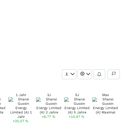
1 Jahr
3J
5J
Max
+6,77
%
+15,67
%
+20,07
%