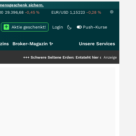
mensgeschenk sichern.
00
29.396,68
-0,45
%
EUR/USD
1,15223
-0,28
%
Aktie geschenkt!
Login
Push-Kurse
zins
Broker-Magazin ✨
Unsere Services
+++
Schwere Seltene Erden: Entsteht hier die nächste Milliardenstory?
Anzeige
++