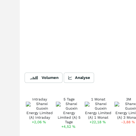
Volumen
Analyse
Intraday
5 Tage
1 Monat
3M
+2,06
%
+22,18
%
-3,88
%
+4,52
%