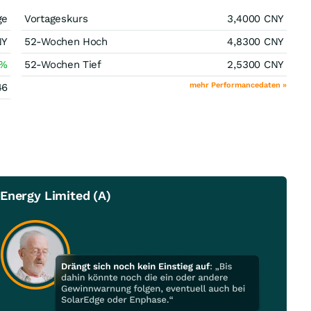
ge
Vortageskurs
3,4000
CNY
NY
52-Wochen Hoch
4,8300
CNY
%
52-Wochen Tief
2,5300
CNY
mehr Performancedaten »
46
Energy Limited (A)