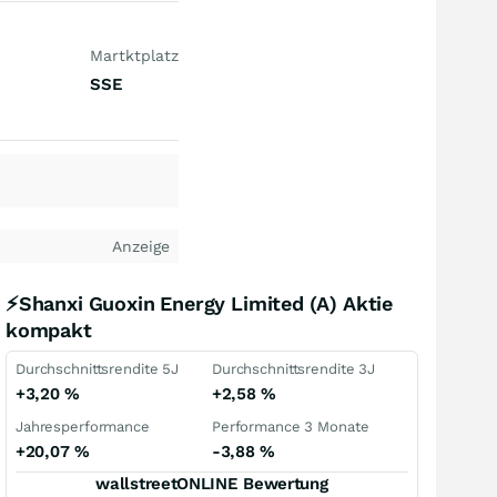
Martktplatz
SSE
Anzeige
⚡Shanxi Guoxin Energy Limited (A) Aktie
kompakt
Durchschnittsrendite 5J
Durchschnittsrendite 3J
+3,20
%
+2,58
%
Jahresperformance
Performance 3 Monate
+20,07
%
-3,88
%
wallstreetONLINE Bewertung