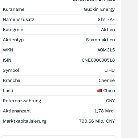
Kurzname
Guoxin Energy
Namenszusatz
Shs -A-
Kategorie
Aktien
Aktientyp
Stammaktien
WKN
A0M3L5
ISIN
CNE0000005L8
Symbol
LIHU
Branche
Chemie
Land
China
Referenzwährung
CNY
Aktienanzahl
1,78 Mrd.
Marktkapitalisierung
790,66 Mio.
CNY