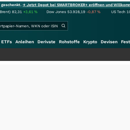
ie geschenkt.
→ Jetzt Depot bei SMARTBROKER+ eröffnen und Willkom
(Brent)
82,31
+3,61
%
Dow Jones
53.928,19
-0,87
%
US Tech 1
ETFs
Anleihen
Derivate
Rohstoffe
Krypto
Devisen
Fest