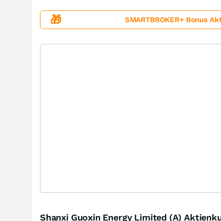
🎁
SMARTBROKER+ Bonus Aktion
Shanxi Guoxin Energy Limited (A) Aktienk