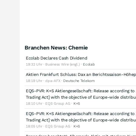
Branchen News: Chemie
Ecolab Declares Cash Dividend
19:32 Uhr · Business Wire (engl.) ·
Ecolab
Aktien Frankfurt Schluss: Dax an Berichtssaison-Höh
18:19 Uhr · dpa-AFX ·
Deutsche Telekom
EQS-PVR: K+S Aktiengesellschaft: Release according to 
Trading Act] with the objective of Europe-wide distribu
18:10 Uhr · EQS Group AG ·
K+S
EQS-PVR: K+S Aktiengesellschaft: Release according to 
Trading Act] with the objective of Europe-wide distribu
18:05 Uhr · EQS Group AG ·
K+S