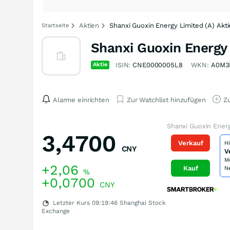
Aktien
Shanxi Guoxin Energy Limited (A) Akt
Startseite
Shanxi Guoxin Energy 
Aktie
ISIN:
CNE0000005L8
WKN:
A0M3
Alarme einrichten
Zur Watchlist hinzufügen
Zu
Shanxi Guoxin Energ
3,4700
Verkauf
H
CNY
V
M
+2,06
Kauf
N
%
+0,0700
CNY
Letzter Kurs
09:19:46
Shanghai Stock
Exchange