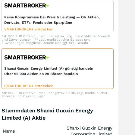
Keine Kompromisse bei Preis & Leistung — Ob Aktien,
Derivate, ETFs, Fonds oder Sparpläne
SMARTBROKER+ entdecken
*ab 500 EUR Ordervolumen über gettex, zzgl. marktüblicher Spreads
und Zuwendungen | ** zzgl. marktüblicher Spreads und
Zuwendungen, mögliche Steuern und ggf. SEC Gebühr
Shanxi Guoxin Energy Limited (A) günstig handeln
Über 95.000 Aktien an 29 Börsen handeln
SMARTBROKER+ entdecken
*ab 500 EUR Ordervolumen über gettex für 0€, zzgl. marktüblicher
Spreads und Zuwendungen
Stammdaten Shanxi Guoxin Energy
Limited (A) Aktie
Shanxi Guoxin Energy
Name
Corporation Limited