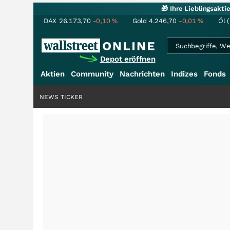
🎁 Ihre Lieblingsakt
DAX
26.173,70
-0,10
%
Gold
4.246,70
-0,01
%
Öl 
Depot eröffnen
Aktien
Community
Nachrichten
Indizes
Fonds
NEWS TICKER