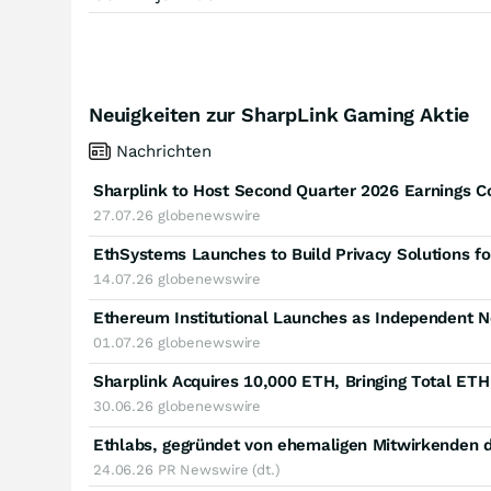
Neuigkeiten zur SharpLink Gaming Aktie
Nachrichten
27.07.26
globenewswire
EthSystems Launches to Build Privacy Solutions fo
14.07.26
globenewswire
01.07.26
globenewswire
30.06.26
globenewswire
24.06.26
PR Newswire (dt.)