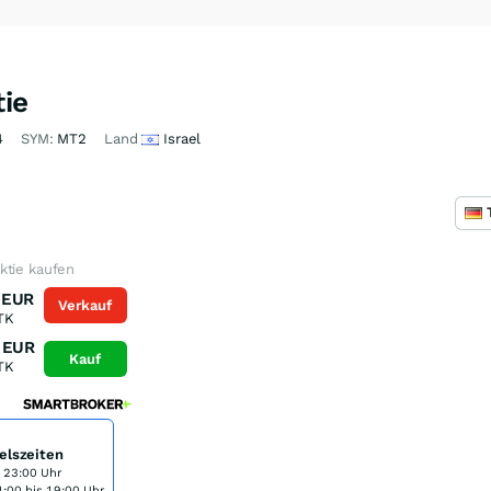
ie
4
SYM:
MT2
Land
Israel
ktie kaufen
EUR
Verkauf
TK
EUR
Kauf
TK
elszeiten
s 23:00 Uhr
:00 bis 19:00 Uhr