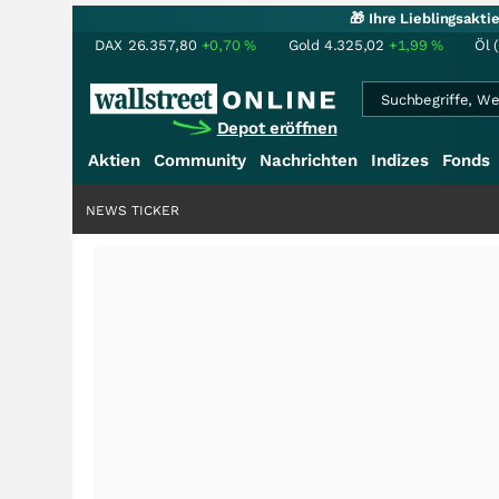
🎁 Ihre Lieblingsakt
DAX
26.357,80
+0,70
%
Gold
4.325,02
+1,99
%
Öl 
Depot eröffnen
Aktien
Community
Nachrichten
Indizes
Fonds
NEWS TICKER