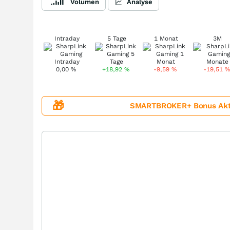
Volumen
Analyse
Intraday
5 Tage
1 Monat
3M
0,00
%
+18,92
%
-9,59
%
-19,51
%
🎁
SMARTBROKER+ Bonus Aktion