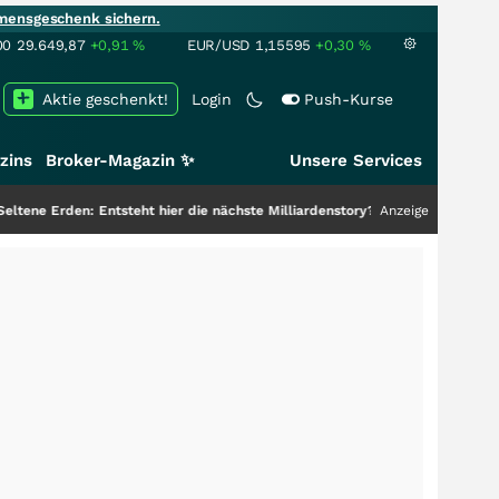
mensgeschenk sichern.
00
29.649,87
+0,91
%
EUR/USD
1,15595
+0,30
%
Aktie geschenkt!
Login
Push-Kurse
zins
Broker-Magazin ✨
Unsere Services
: Entsteht hier die nächste Milliardenstory?
+++
Anzeige