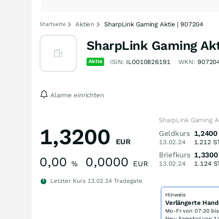
Aktien
SharpLink Gaming Aktie | 907204
Startseite
SharpLink Gaming Akt
Aktie
ISIN:
IL0010826191
WKN:
90720
Alarme einrichten
SharpLink Gaming A
1,3200
Geldkurs
1,2400
EUR
13.02.24
1.212
S
Briefkurs
1,3300
0,00
0,0000
%
EUR
13.02.24
1.124
S
Letzter Kurs
13.02.24
Tradegate
Hinweis
Verlängerte Hand
Mo-Fr von
07:30 bi
Neu: Samstag von 14