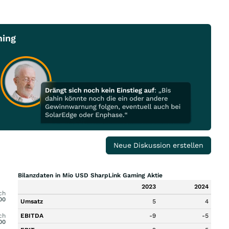
ming
Neue Diskussion erstellen
Bilanzdaten in Mio USD SharpLink Gaming Aktie
2023
2024
ch
00
Umsatz
5
4
ch
EBITDA
-9
-5
00