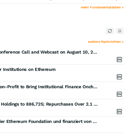
mehr Fundamentaldaten »
weitere Nachrichten »
Sharplink to Host Second Quarter 2026 Earnings Conference Call and Webcast on August 10, 2026 at 8: 30 A.M. E.T.
r Institutions on Ethereum
Ethereum Institutional Launches as Independent Non-Profit to Bring Institutional Finance Onchain at Scale
Sharplink Acquires 10,000 ETH, Bringing Total ETH Holdings to 886,725; Repurchases Over 2.1 Million Shares of Common Stock
Ethlabs, gegründet von ehemaligen Mitwirkenden der Ethereum Foundation und finanziert von Bitmine, Sharplink und Joe Lubin, geht an den Start, um den institutionellen Superzyklus von Ethereum voranzutreiben