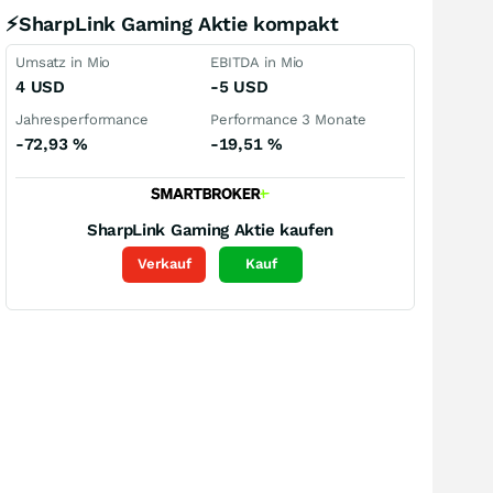
⚡SharpLink Gaming Aktie kompakt
Umsatz in Mio
EBITDA in Mio
4
USD
-5
USD
Jahresperformance
Performance 3 Monate
-72,93
%
-19,51
%
SharpLink Gaming
Aktie kaufen
Verkauf
Kauf