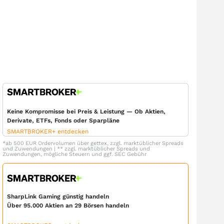
Keine Kompromisse bei Preis & Leistung — Ob Aktien,
Derivate, ETFs, Fonds oder Sparpläne
SMARTBROKER+ entdecken
*ab 500 EUR Ordervolumen über gettex, zzgl. marktüblicher Spreads
und Zuwendungen | ** zzgl. marktüblicher Spreads und
Zuwendungen, mögliche Steuern und ggf. SEC Gebühr
SharpLink Gaming günstig handeln
Über 95.000 Aktien an 29 Börsen handeln