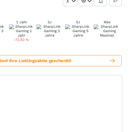
1 Jahr
3J
5J
Max
-72,93
%
! Ihre Lieblingsaktie geschenkt!