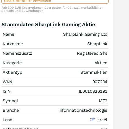
SMARTBROKER+ entdecken
*ab 500 EUR Ordervolumen über gettex für 0€, zzgl. marktüblicher
Spreads und Zuwendungen
Stammdaten SharpLink Gaming Aktie
Name
SharpLink Gaming Ltd
Kurzname
SharpLink
Namenszusatz
Registered Shs
Kategorie
Aktien
Aktientyp
Stammaktien
WKN
907204
ISIN
IL0010826191
Symbol
MT2
Branche
Informationstechnologie
Land
Israel