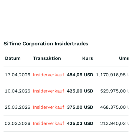
SiTime Corporation Insidertrades
Datum
Transaktion
Kurs
Umsa
17.04.2026
17.04.2026
Insiderverkauf
484,05
USD
1.170.916,95
U
10.04.2026
10.04.2026
Insiderverkauf
425,00
USD
529.975,00
U
25.03.2026
25.03.2026
Insiderverkauf
375,00
USD
468.375,00
U
02.03.2026
02.03.2026
Insiderverkauf
425,03
USD
212.940,03
U