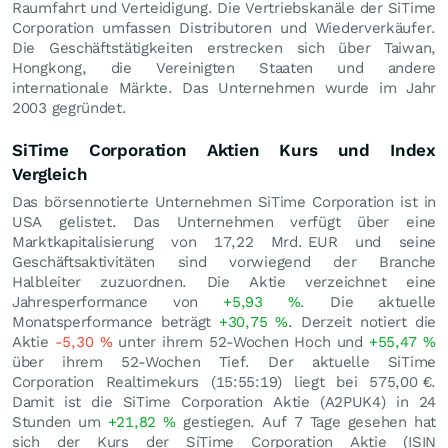
Raumfahrt und Verteidigung. Die Vertriebskanäle der SiTime
Corporation umfassen Distributoren und Wiederverkäufer.
Die Geschäftstätigkeiten erstrecken sich über Taiwan,
Hongkong, die Vereinigten Staaten und andere
internationale Märkte. Das Unternehmen wurde im Jahr
2003 gegründet.
SiTime Corporation Aktien Kurs und Index
Vergleich
Das börsennotierte Unternehmen SiTime Corporation ist in
USA gelistet. Das Unternehmen verfügt über eine
Marktkapitalisierung von 17,22 Mrd.
EUR
und seine
Geschäftsaktivitäten sind vorwiegend der Branche
Halbleiter zuzuordnen. Die Aktie verzeichnet eine
Jahresperformance von
+5,93
%
. Die aktuelle
Monatsperformance beträgt
+30,75
%
. Derzeit notiert die
Aktie
-5,30
%
unter ihrem 52-Wochen Hoch und
+55,47
%
über ihrem 52-Wochen Tief. Der aktuelle SiTime
Corporation Realtimekurs (15:55:19) liegt bei 575,00
€
.
Damit ist die SiTime Corporation Aktie (A2PUK4) in 24
Stunden um
+21,82
%
gestiegen. Auf 7 Tage gesehen hat
sich der Kurs der SiTime Corporation Aktie (ISIN