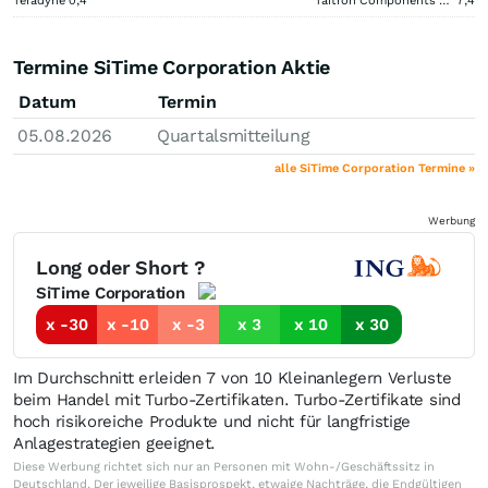
Teradyne
0,4
Taitron Components (A)
7,4
Termine SiTime Corporation Aktie
Datum
Termin
05.08.2026
Quartalsmitteilung
alle SiTime Corporation Termine »
Werbung
Long oder Short ?
SiTime Corporation
x -30
x -10
x -3
x 3
x 10
x 30
Im Durchschnitt erleiden 7 von 10 Kleinanlegern Verluste
beim Handel mit Turbo-Zertifikaten. Turbo-Zertifikate sind
hoch risikoreiche Produkte und nicht für langfristige
Anlagestrategien geeignet.
Diese Werbung richtet sich nur an Personen mit Wohn-/Geschäftssitz in
Deutschland. Der jeweilige Basisprospekt, etwaige Nachträge, die Endgültigen