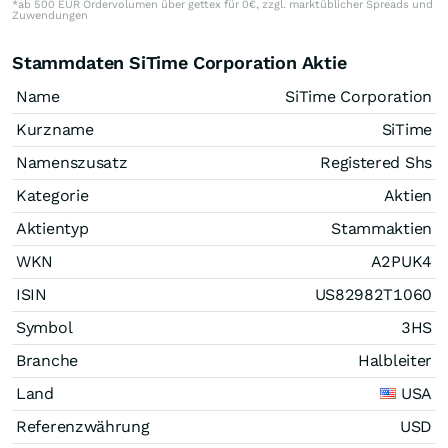
*ab 500 EUR Ordervolumen über gettex für 0€, zzgl. marktüblicher Spreads und
Zuwendungen
Stammdaten SiTime Corporation Aktie
Name
SiTime Corporation
Kurzname
SiTime
Namenszusatz
Registered Shs
Kategorie
Aktien
Aktientyp
Stammaktien
WKN
A2PUK4
ISIN
US82982T1060
Symbol
3HS
Branche
Halbleiter
Land
USA
Referenzwährung
USD