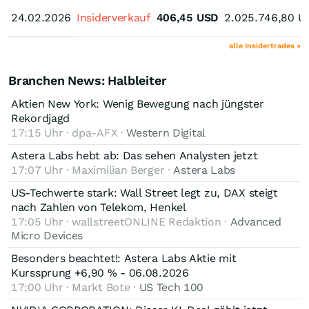
24.02.2026
24.02.2026
Insiderverkauf
406,45
USD
2.025.746,80
U
alle Insidertrades »
Branchen News: Halbleiter
Aktien New York: Wenig Bewegung nach jüngster
Rekordjagd
17:15 Uhr · dpa-AFX ·
Western Digital
Astera Labs hebt ab: Das sehen Analysten jetzt
17:07 Uhr · Maximilian Berger ·
Astera Labs
US-Techwerte stark: Wall Street legt zu, DAX steigt
nach Zahlen von Telekom, Henkel
17:05 Uhr · wallstreetONLINE Redaktion ·
Advanced
Micro Devices
Besonders beachtet!: Astera Labs Aktie mit
Kurssprung +6,90 % - 06.08.2026
17:00 Uhr · Markt Bote ·
US Tech 100