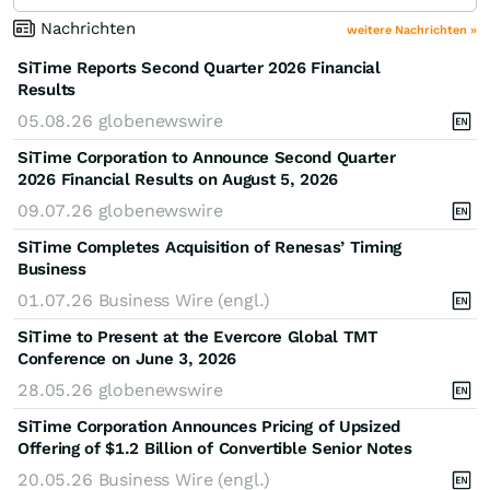
Nachrichten
weitere Nachrichten »
SiTime Reports Second Quarter 2026 Financial
Results
05.08.26
globenewswire
SiTime Corporation to Announce Second Quarter
2026 Financial Results on August 5, 2026
09.07.26
globenewswire
SiTime Completes Acquisition of Renesas’ Timing
Business
01.07.26
Business Wire (engl.)
SiTime to Present at the Evercore Global TMT
Conference on June 3, 2026
28.05.26
globenewswire
SiTime Corporation Announces Pricing of Upsized
Offering of $1.2 Billion of Convertible Senior Notes
20.05.26
Business Wire (engl.)