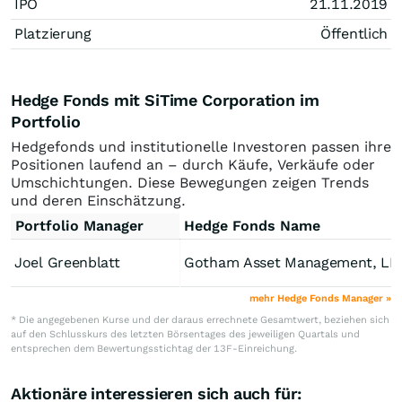
IPO
21.11.2019
Platzierung
Öffentlich
Hedge Fonds mit SiTime Corporation im
Portfolio
Hedgefonds und institutionelle Investoren passen ihre
Positionen laufend an – durch Käufe, Verkäufe oder
Umschichtungen. Diese Bewegungen zeigen Trends
und deren Einschätzung.
Portfolio Manager
Hedge Fonds Name
Joel Greenblatt
Gotham Asset Management, LL
mehr Hedge Fonds Manager »
* Die angegebenen Kurse und der daraus errechnete Gesamtwert, beziehen sich
auf den Schlusskurs des letzten Börsentages des jeweiligen Quartals und
entsprechen dem Bewertungsstichtag der 13F-Einreichung.
Aktionäre interessieren sich auch für: