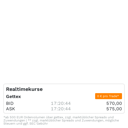
Realtimekurse
Gettex
0 € pro Trade*
BID
17:20:44
570,00
ASK
17:20:44
575,00
*ab 500 EUR Ordervolumen über gettex, zzgl. marktüblicher Spreads und
Zuwendungen | ** zzgl. marktüblicher Spreads und Zuwendungen, mögliche
Steuern und ggf. SEC Gebühr