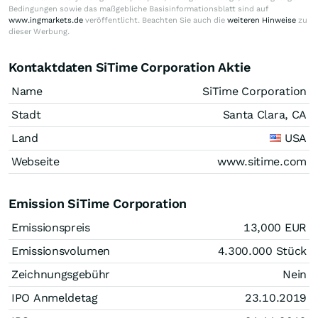
Bedingungen sowie das maßgebliche Basisinformationsblatt sind auf
www.ingmarkets.de
veröffentlicht. Beachten Sie auch die
weiteren Hinweise
zu
dieser Werbung.
Kontaktdaten SiTime Corporation Aktie
Name
SiTime Corporation
Stadt
Santa Clara, CA
Land
USA
Webseite
www.sitime.com
Emission SiTime Corporation
Emissionspreis
13,000
EUR
Emissionsvolumen
4.300.000
Stück
Zeichnungsgebühr
Nein
IPO Anmeldetag
23.10.2019