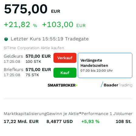
575,00
EUR
+21,82
+103,00
%
EUR
Letzter Kurs
15:55:19
Tradegate
SiTime Corporation Aktie kaufen
Geldkurs
570,00
EUR
Verkauf
Verlängerte
17:25:08
100
STK
Handelszeiten
Briefkurs
575,00
EUR
07:30 bis 23:00 Uhr
Kauf
17:25:08
75
STK
Marktkapitalisierung
Gewinn je Aktie
*
Performance 1 J
Volumen 
17,22 Mrd.
EUR
8,4877
USD
+5,93
%
108
St.