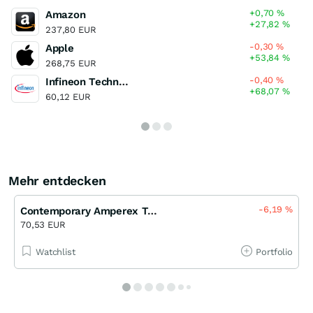
+0,70
%
Amazon
+27,82
%
237,80 EUR
-0,30
%
Apple
+53,84
%
268,75 EUR
-0,40
%
Infineon Technologies
+68,07
%
60,12 EUR
Mehr entdecken
-6,19
%
Contemporary Amperex Technology Limited (H)
70,53 EUR
Watchlist
Portfolio