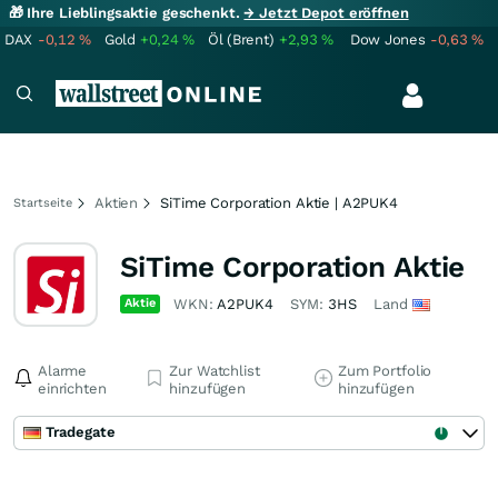
🎁 Ihre Lieblingsaktie geschenkt.
→ Jetzt Depot eröffnen
DAX
-0,12
%
Gold
+0,24
%
Öl (Brent)
+2,93
%
Dow Jones
-0,63
%
Aktien
SiTime Corporation Aktie | A2PUK4
Startseite
SiTime Corporation Aktie
Aktie
WKN:
A2PUK4
SYM:
3HS
Land
Alarme
Zur Watchlist
Zum Portfolio
einrichten
hinzufügen
hinzufügen
Tradegate