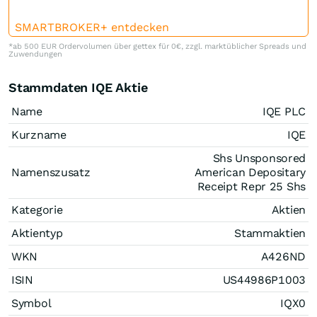
SMARTBROKER+ entdecken
*ab 500 EUR Ordervolumen über gettex für 0€, zzgl. marktüblicher Spreads und
Zuwendungen
Stammdaten IQE Aktie
Name
IQE PLC
Kurzname
IQE
Shs Unsponsored
Namenszusatz
American Depositary
Receipt Repr 25 Shs
Kategorie
Aktien
Aktientyp
Stammaktien
WKN
A426ND
ISIN
US44986P1003
Symbol
IQX0