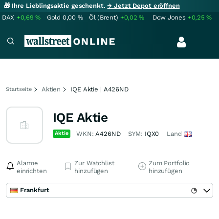
🎁 Ihre Lieblingsaktie geschenkt.
→ Jetzt Depot eröffnen
DAX
+0,69
%
Gold
0,00
%
Öl (Brent)
+0,02
%
Dow Jones
+0,25
%
Aktien
IQE Aktie | A426ND
Startseite
IQE Aktie
Aktie
WKN:
A426ND
SYM:
IQX0
Land
Alarme
Zur Watchlist
Zum Portfolio
einrichten
hinzufügen
hinzufügen
Frankfurt