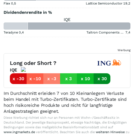
Flex
0,5
Lattice Semiconductor
19,2
Dividendenrendite in %
IQE
Teradyne
0,4
Taitron Components (A)
7,4
Werbung
Long oder Short ?
IQE
x -30
x -10
x -3
x 3
x 10
x 30
Im Durchschnitt erleiden 7 von 10 Kleinanlegern Verluste
beim Handel mit Turbo-Zertifikaten. Turbo-Zertifikate sind
hoch risikoreiche Produkte und nicht für langfristige
Anlagestrategien geeignet.
Diese Werbung richtet sich nur an Personen mit Wohn-/Geschäftssitz in
Deutschland. Der jeweilige Basisprospekt, etwaige Nachträge, die Endgültigen
Bedingungen sowie das maßgebliche Basisinformationsblatt sind auf
www.ingmarkets.de
veröffentlicht. Beachten Sie auch die
weiteren Hinweise
zu