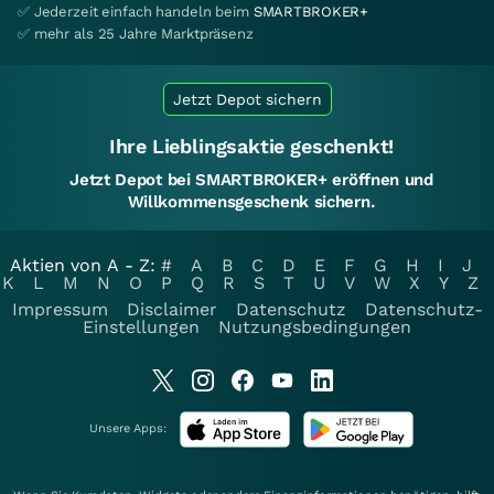
✅ Jederzeit einfach handeln beim
SMARTBROKER+
✅ mehr als 25 Jahre Marktpräsenz
Jetzt Depot sichern
Ihre Lieblingsaktie geschenkt!
Jetzt Depot bei SMARTBROKER+ eröffnen und
Willkommensgeschenk sichern.
Aktien von A - Z:
#
A
B
C
D
E
F
G
H
I
J
K
L
M
N
O
P
Q
R
S
T
U
V
W
X
Y
Z
Impressum
Disclaimer
Datenschutz
Datenschutz-
Einstellungen
Nutzungsbedingungen
Unsere Apps: