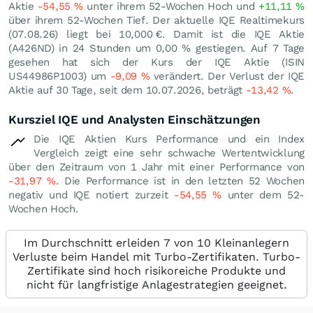
Aktie
-54,55
%
unter ihrem 52-Wochen Hoch und
+11,11
%
über ihrem 52-Wochen Tief. Der aktuelle IQE Realtimekurs
(
07.08.26
) liegt bei 10,000
€
. Damit ist die IQE Aktie
(A426ND) in 24 Stunden um
0,00
%
gestiegen. Auf 7 Tage
gesehen hat sich der Kurs der IQE Aktie (ISIN
US44986P1003) um
-9,09
%
verändert. Der Verlust der IQE
Aktie auf 30 Tage, seit dem 10.07.2026, beträgt
-13,42
%
.
Kursziel IQE und Analysten Einschätzungen
Die IQE Aktien Kurs Performance und ein Index
Vergleich zeigt eine sehr schwache Wertentwicklung
über den Zeitraum von 1 Jahr mit einer Performance von
-31,97
%
. Die Performance ist in den letzten 52 Wochen
negativ und IQE notiert zurzeit
-54,55
%
unter dem 52-
Wochen Hoch.
Im Durchschnitt erleiden 7 von 10 Kleinanlegern
Verluste beim Handel mit Turbo-Zertifikaten. Turbo-
Zertifikate sind hoch risikoreiche Produkte und
nicht für langfristige Anlagestrategien geeignet.