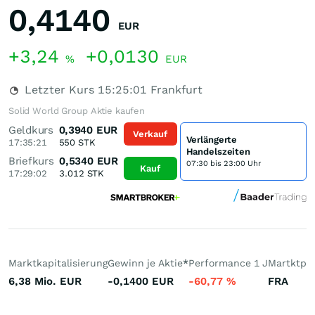
0,4140
EUR
+3,24
+0,0130
%
EUR
Letzter Kurs
15:25:01
Frankfurt
Solid World Group Aktie kaufen
Geldkurs
0,3940
EUR
Verkauf
Verlängerte
17:35:21
550
STK
Handelszeiten
Briefkurs
0,5340
EUR
07:30 bis 23:00 Uhr
Kauf
17:29:02
3.012
STK
Marktkapitalisierung
Gewinn je Aktie
*
Performance 1 J
Martktpla
6,38 Mio.
EUR
-0,1400
EUR
-60,77
%
FRA