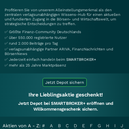
Profitieren Sie von unserem Alleinstellungsmerkmal als den
zentralen verlagsunabhängigen Wissens-Hub für einen aktuellen
und fundierten Zugang in die Börsen- und Wirtschaftswelt, um
strategische Entscheidungen zu treffen.
✅ Größte Finanz-Community Deutschlands
✅ über 550.000 registrierte Nutzer
✅ rund 2.000 Beiträge pro Tag
✅ verlagsunabhängige Partner ARIVA, FinanzNachrichten und
BörsenNews
✅ Jederzeit einfach handeln beim
SMARTBROKER+
✅ mehr als 25 Jahre Marktpräsenz
Jetzt Depot sichern
Ihre Lieblingsaktie geschenkt!
Jetzt Depot bei SMARTBROKER+ eröffnen und
Willkommensgeschenk sichern.
Aktien von A - Z:
#
A
B
C
D
E
F
G
H
I
J