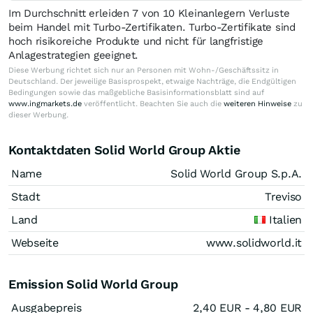
Im Durchschnitt erleiden 7 von 10 Kleinanlegern Verluste
beim Handel mit Turbo-Zertifikaten. Turbo-Zertifikate sind
hoch risikoreiche Produkte und nicht für langfristige
Anlagestrategien geeignet.
Diese Werbung richtet sich nur an Personen mit Wohn-/Geschäftssitz in
Deutschland. Der jeweilige Basisprospekt, etwaige Nachträge, die Endgültigen
Bedingungen sowie das maßgebliche Basisinformationsblatt sind auf
www.ingmarkets.de
veröffentlicht. Beachten Sie auch die
weiteren Hinweise
zu
dieser Werbung.
Kontaktdaten Solid World Group Aktie
Name
Solid World Group S.p.A.
Stadt
Treviso
Land
Italien
Webseite
www.solidworld.it
Emission Solid World Group
Ausgabepreis
2,40
EUR
- 4,80
EUR