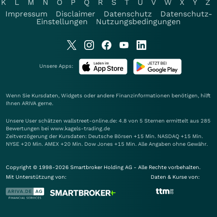
K
L
M
N
O
P
Q
R
S
T
U
V
W
X
Y
Z
Impressum
Disclaimer
Datenschutz
Datenschutz-
Einstellungen
Nutzungsbedingungen
Unsere Apps:
Wenn Sie Kursdaten, Widgets oder andere Finanzinformationen benötigen, hilft
Ihnen
ARIVA
gerne.
Unsere User schätzen wallstreet-online.de: 4.8 von 5 Sternen ermittelt aus 285
Bewertungen bei www.kagels-trading.de
Zeitverzögerung der Kursdaten: Deutsche Börsen +15 Min. NASDAQ +15 Min.
NYSE +20 Min. AMEX +20 Min. Dow Jones +15 Min. Alle Angaben ohne Gewähr.
Copyright © 1998-2026 Smartbroker Holding AG - Alle Rechte vorbehalten.
Mit Unterstützung von:
Daten & Kurse von: