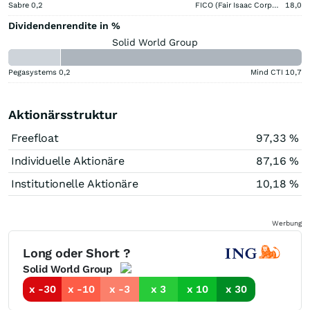
Sabre
0,2
FICO (Fair Isaac Corporation)
18,0
Dividendenrendite in %
Solid World Group
Pegasystems
0,2
Mind CTI
10,7
Aktionärsstruktur
Freefloat
97,33 %
Individuelle Aktionäre
87,16 %
Institutionelle Aktionäre
10,18 %
Werbung
Long oder Short ?
Solid World Group
x -30
x -10
x -3
x 3
x 10
x 30