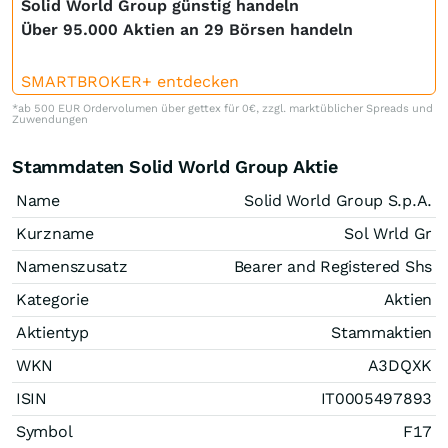
Solid World Group günstig handeln
Über 95.000 Aktien an 29 Börsen handeln
SMARTBROKER+ entdecken
*ab 500 EUR Ordervolumen über gettex für 0€, zzgl. marktüblicher Spreads und
Zuwendungen
Stammdaten Solid World Group Aktie
Name
Solid World Group S.p.A.
Kurzname
Sol Wrld Gr
Namenszusatz
Bearer and Registered Shs
Kategorie
Aktien
Aktientyp
Stammaktien
WKN
A3DQXK
ISIN
IT0005497893
Symbol
F17