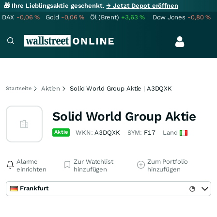
🎁 Ihre Lieblingsaktie geschenkt.
→ Jetzt Depot eröffnen
DAX
-0,06
%
Gold
-0,06
%
Öl (Brent)
+3,63
%
Dow Jones
-0,80
%
Aktien
Solid World Group Aktie | A3DQXK
Startseite
Solid World Group Aktie
Aktie
WKN:
A3DQXK
SYM:
F17
Land
Alarme
Zur Watchlist
Zum Portfolio
einrichten
hinzufügen
hinzufügen
Frankfurt