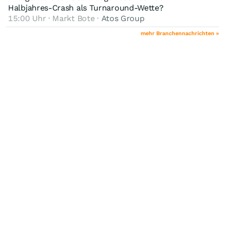
Halbjahres-Crash als Turnaround-Wette?
Preisgestaltung und Expansionsmöglichkeiten.
15:00 Uhr · Markt Bote ·
Atos Group
mehr Branchennachrichten »