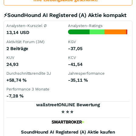
⚡SoundHound AI Registered (A) Aktie kompakt
Analysten-Kursziel Ø
Analysten-Ratings
13,14
USD
Aktivität Forum (3M)
KGV
2 Beiträge
-37,05
KUV
KCV
24,93
-41,54
Durchschnittsrendite 3J
Jahresperformance
+58,74
%
-35,11
%
Performance 3 Monate
-7,28
%
wallstreetONLINE Bewertung
⭐
⭐
⭐
SoundHound AI Registered (A)
Aktie kaufen