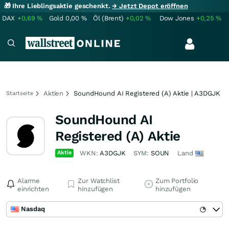
🎁 Ihre Lieblingsaktie geschenkt.
→ Jetzt Depot eröffnen
DAX
+0,69
%
Gold
0,00
%
Öl (Brent)
+0,02
%
Dow Jones
+0,25
%
Aktien
SoundHound AI Registered (A) Aktie | A3DGJK
Startseite
SoundHound AI
Registered (A) Aktie
Aktie
WKN:
A3DGJK
SYM:
SOUN
Land
Alarme
Zur Watchlist
Zum Portfolio
einrichten
hinzufügen
hinzufügen
Nasdaq