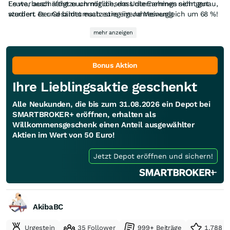
Es war auch nahezu unmöglich, dass die Earnings nicht gut
Leute, beschäftigt euch mit diesem Unternehmen sehr genau,
werden. Der Gesamtumsatz stieg im Jahresvergleich um 68 %!
studiert es und bildet euch eure eigene Meinung.
Das ist einfach nur massiv stark.
mehr anzeigen
Bonus Aktion
Ihre Lieblingsaktie geschenkt
Alle Neukunden, die bis zum 31.08.2026 ein Depot bei
SMARTBROKER+ eröffnen, erhalten als
Willkommensgeschenk einen Anteil ausgewählter
Aktien im Wert von 50 Euro!
Jetzt Depot eröffnen und sichern!
AkibaBC
Urgestein
35 Follower
999+ Beiträge
1.788 e