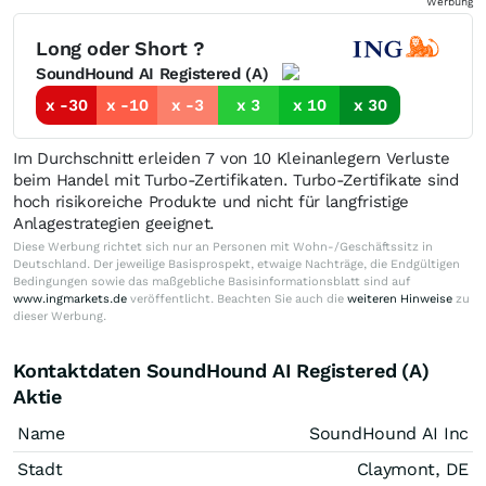
Werbung
Long oder Short ?
SoundHound AI Registered (A)
x -30
x -10
x -3
x 3
x 10
x 30
Im Durchschnitt erleiden 7 von 10 Kleinanlegern Verluste
beim Handel mit Turbo-Zertifikaten. Turbo-Zertifikate sind
hoch risikoreiche Produkte und nicht für langfristige
Anlagestrategien geeignet.
Diese Werbung richtet sich nur an Personen mit Wohn-/Geschäftssitz in
Deutschland. Der jeweilige Basisprospekt, etwaige Nachträge, die Endgültigen
Bedingungen sowie das maßgebliche Basisinformationsblatt sind auf
www.ingmarkets.de
veröffentlicht. Beachten Sie auch die
weiteren Hinweise
zu
dieser Werbung.
Kontaktdaten SoundHound AI Registered (A)
Aktie
Name
SoundHound AI Inc
Stadt
Claymont, DE