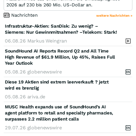
2026 auf 230 bis 260 Mio. US-Dollar an.
Nachrichten
weitere Nachrichten »
Infrastruktur-Aktien: SanDisk: Zu wenig? –
Siemens: Nur Gewinnmitnahmen? –Telekom: Stark!
06.08.26
Markus Weingran
SoundHound AI Reports Record Q2 and All Time
High Revenue of $61.9 Million, Up 45%, Raises Full
Year Outlook
05.08.26
globenewswire
Diese 19 Aktien sind extrem leerverkauft ? jetzt
wird es brenzlig
05.08.26
ariva.de
MUSC Health expands use of SoundHound’s AI
agent platform to retail and specialty pharmacies,
surpasses 2.2 million patient calls
29.07.26
globenewswire