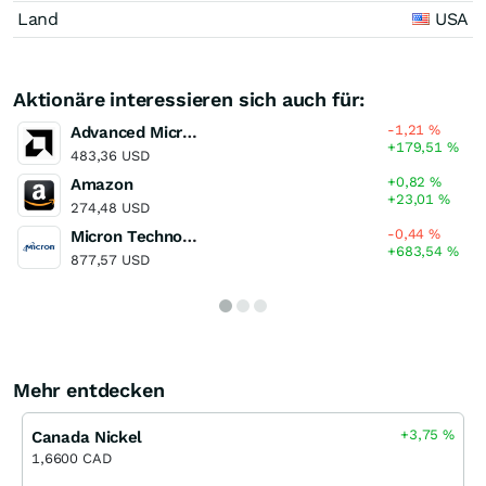
Land
USA
Aktionäre interessieren sich auch für:
-1,21
%
Advanced Micro Devices
+179,51
%
483,36 USD
+0,82
%
Amazon
+23,01
%
274,48 USD
-0,44
%
Micron Technology
+683,54
%
877,57 USD
Mehr entdecken
+3,75
%
Canada Nickel
1,6600 CAD