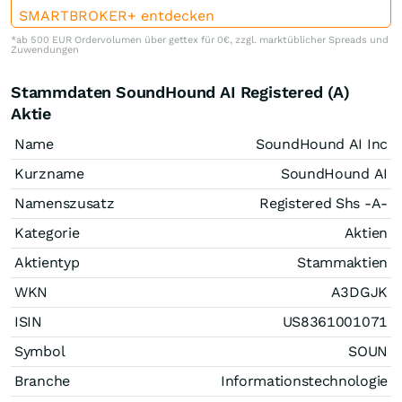
SMARTBROKER+ entdecken
*ab 500 EUR Ordervolumen über gettex für 0€, zzgl. marktüblicher Spreads und
Zuwendungen
Stammdaten SoundHound AI Registered (A)
Aktie
Name
SoundHound AI Inc
Kurzname
SoundHound AI
Namenszusatz
Registered Shs -A-
Kategorie
Aktien
Aktientyp
Stammaktien
WKN
A3DGJK
ISIN
US8361001071
Symbol
SOUN
Branche
Informationstechnologie