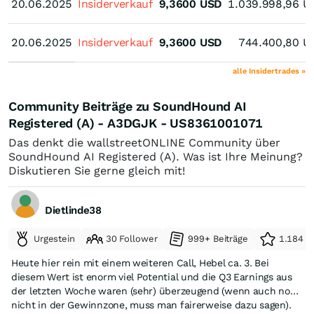
20.06.2025
20.06.2025
Insiderverkauf
9,3600
USD
1.039.998,96
U
20.06.2025
20.06.2025
Insiderverkauf
9,3600
USD
744.400,80
U
alle Insidertrades »
Community Beiträge zu SoundHound AI
Registered (A) - A3DGJK - US8361001071
Das denkt die wallstreetONLINE Community über
SoundHound AI Registered (A). Was ist Ihre Meinung?
Diskutieren Sie gerne gleich mit!
Dietlinde38
Urgestein
30 Follower
999+ Beiträge
1.184 e
Heute hier rein mit einem weiteren Call, Hebel ca. 3. Bei
diesem Wert ist enorm viel Potential und die Q3 Earnings aus
der letzten Woche waren (sehr) überzeugend (wenn auch noch
nicht in der Gewinnzone, muss man fairerweise dazu sagen).