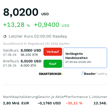
8,0200
USD
+13,28
+0,9400
%
USD
Letzter Kurs
02:00:00
Nasdaq
SoundHound AI Registered (A) Aktie kaufen
Geldkurs
8,0000
USD
Verkauf
Verlängerte
07.08.26
56.100
STK
Handelszeiten
Briefkurs
8,0100
USD
07:30 bis 23:00 Uhr
Kauf
07.08.26
8.000
STK
Marktkapitalisierung
Gewinn je Aktie
*
Performance 1 J
Volumen 
2,80 Mrd.
EUR
-0,1760
USD
-35,11
%
12.348.8