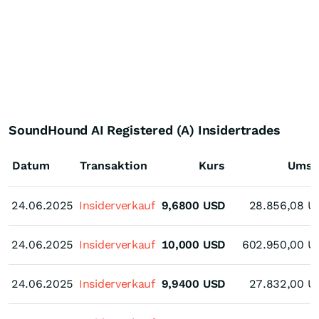
SoundHound AI Registered (A) Insidertrades
Datum
Transaktion
Kurs
Umsa
24.06.2025
24.06.2025
Insiderverkauf
9,6800
USD
28.856,08
U
24.06.2025
24.06.2025
Insiderverkauf
10,000
USD
602.950,00
U
24.06.2025
24.06.2025
Insiderverkauf
9,9400
USD
27.832,00
U