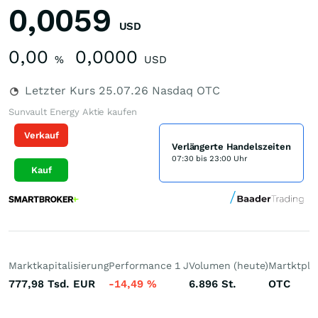
0,0059
USD
0,00
0,0000
%
USD
Letzter Kurs
25.07.26
Nasdaq OTC
Sunvault Energy Aktie kaufen
Verkauf
Verlängerte Handelszeiten
07:30 bis 23:00 Uhr
Kauf
Marktkapitalisierung
Performance 1 J
Volumen (heute)
Martktpla
777,98 Tsd.
EUR
-14,49
%
6.896
St.
OTC