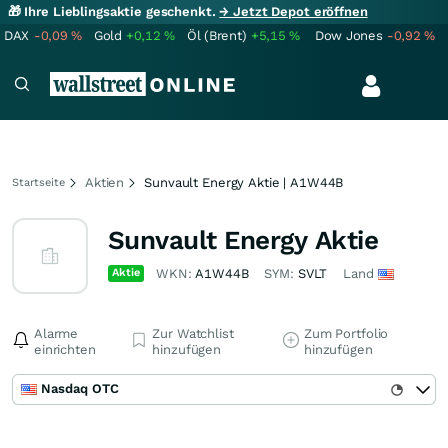
🎁 Ihre Lieblingsaktie geschenkt.
→ Jetzt Depot eröffnen
DAX
-0,09
%
Gold
+0,12
%
Öl (Brent)
+5,15
%
Dow Jones
-0,92
%
Aktien
Sunvault Energy Aktie | A1W44B
Startseite
Sunvault Energy Aktie
Aktie
WKN:
A1W44B
SYM:
SVLT
Land
Alarme
Zur Watchlist
Zum Portfolio
einrichten
hinzufügen
hinzufügen
Nasdaq OTC