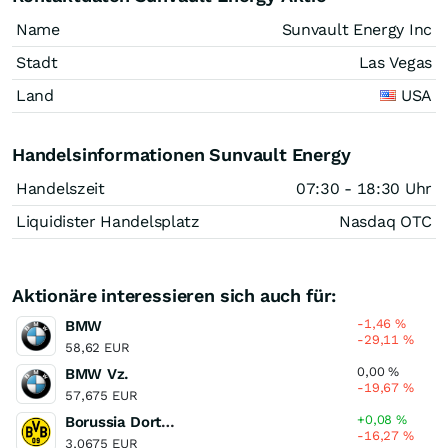
Name
Sunvault Energy Inc
Stadt
Las Vegas
Land
USA
Handelsinformationen Sunvault Energy
Handelszeit
07:30 - 18:30 Uhr
Liquidister Handelsplatz
Nasdaq OTC
Aktionäre interessieren sich auch für:
-1,46
%
BMW
-29,11
%
58,62 EUR
0,00
%
BMW Vz.
-19,67
%
57,675 EUR
+0,08
%
Borussia Dortmund
-16,27
%
3,0675 EUR