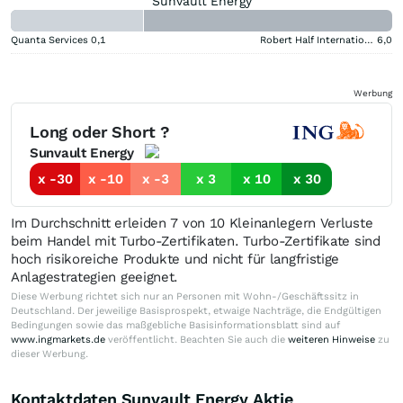
Sunvault Energy
Quanta Services
0,1
Robert Half International
6,0
Werbung
Long oder Short ?
Sunvault Energy
x -30
x -10
x -3
x 3
x 10
x 30
Im Durchschnitt erleiden 7 von 10 Kleinanlegern Verluste
beim Handel mit Turbo-Zertifikaten. Turbo-Zertifikate sind
hoch risikoreiche Produkte und nicht für langfristige
Anlagestrategien geeignet.
Diese Werbung richtet sich nur an Personen mit Wohn-/Geschäftssitz in
Deutschland. Der jeweilige Basisprospekt, etwaige Nachträge, die Endgültigen
Bedingungen sowie das maßgebliche Basisinformationsblatt sind auf
www.ingmarkets.de
veröffentlicht. Beachten Sie auch die
weiteren Hinweise
zu
dieser Werbung.
Kontaktdaten Sunvault Energy Aktie