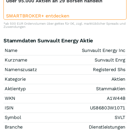
Über 95.000 Aktien an 29 Börsen handeln
SMARTBROKER+ entdecken
*ab 500 EUR Ordervolumen über gettex für 0€, zzgl. marktüblicher Spreads und
Zuwendungen
Stammdaten Sunvault Energy Aktie
Name
Sunvault Energy Inc
Kurzname
Sunvault Enrg
Namenszusatz
Registered Shs
Kategorie
Aktien
Aktientyp
Stammaktien
WKN
A1W44B
ISIN
US86803W1071
Symbol
SVLT
Branche
Dienstleistungen