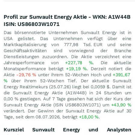
Profil zur Sunvault Energy Aktie - WKN: A1W44B
ISIN: US86803W1071
Das börsennotierte Unternehmen Sunvault Energy ist in
USA gelistet. Das Unternehmen verfügt über eine
Marktkapitalisierung von 777,98 Tsd.
EUR
und seine
Geschäftsaktivitäten sind vorwiegend der Branche
Dienstleistungen zuzuordnen. Die Aktie verzeichnet eine
Jahresperformance von
+227,78
%
. Die aktuelle
Monatsperformance beträgt
+19,19
%
. Derzeit notiert die
Aktie
-29,76
%
unter ihrem 52-Wochen Hoch und
+391,67
%
über ihrem 52-Wochen Tief. Der aktuelle Sunvault
Energy Realtimekurs (
25.07.26
) liegt bei 0,0059
$
. Damit ist
die Sunvault Energy Aktie (A1W44B) in 24 Stunden um
0,00
%
gestiegen. Auf 7 Tage gesehen hat sich der Kurs der
Sunvault Energy Aktie (ISIN US86803W1071) um
+43,90
%
verändert. Der Gewinn der Sunvault Energy Aktie auf 30
Tage, seit dem 08.07.2026, beträgt
+18,00
%
.
Kursziel Sunvault Energy und Analysten