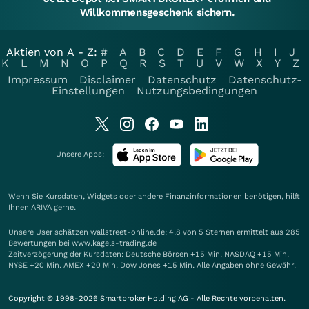
Willkommensgeschenk sichern.
Aktien von A - Z:
#
A
B
C
D
E
F
G
H
I
J
K
L
M
N
O
P
Q
R
S
T
U
V
W
X
Y
Z
Impressum
Disclaimer
Datenschutz
Datenschutz-
Einstellungen
Nutzungsbedingungen
Unsere Apps:
Wenn Sie Kursdaten, Widgets oder andere Finanzinformationen benötigen, hilft
Ihnen
ARIVA
gerne.
Unsere User schätzen wallstreet-online.de: 4.8 von 5 Sternen ermittelt aus 285
Bewertungen bei www.kagels-trading.de
Zeitverzögerung der Kursdaten: Deutsche Börsen +15 Min. NASDAQ +15 Min.
NYSE +20 Min. AMEX +20 Min. Dow Jones +15 Min. Alle Angaben ohne Gewähr.
Copyright © 1998-2026 Smartbroker Holding AG - Alle Rechte vorbehalten.