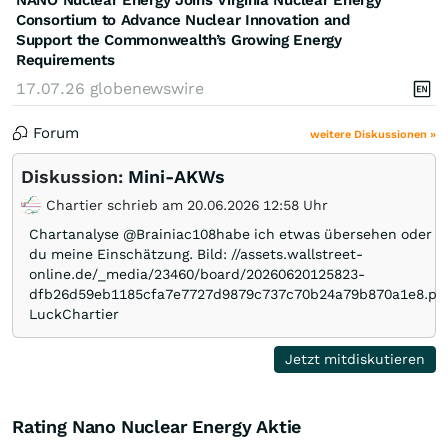
Consortium to Advance Nuclear Innovation and
Support the Commonwealth’s Growing Energy
Requirements
17.07.26
globenewswire
Forum
weitere Diskussionen »
Diskussion:
Mini-AKWs
Chartier schrieb am 20.06.2026 12:58 Uhr
Chartanalyse @Brainiac108habe ich etwas übersehen oder te
du meine Einschätzung. Bild: //assets.wallstreet-
online.de/_media/23460/board/20260620125823-
dfb26d59eb1185cfa7e7727d9879c737c70b24a79b870a1e8.pn
LuckChartier
Jetzt mitdiskutieren
Rating Nano Nuclear Energy Aktie