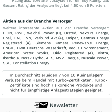
Rating aus. 50% aller Analysten für ein Buy Rating. Das
Gesamt Rating der Analysten liegt bei 4,50 von 5 Punkten.
Aktien aus der Branche Versorger
Weitere interesante Aktien aus der Branche Versorger:
E.ON
,
RWE
,
Weichai Power (H)
,
Orsted
,
NextEra Energy
,
Enel
,
ENI
,
EVN
,
Verbund Akt.(A)
,
Uniper
,
Centrus Energy
Registered (A)
,
Siemens Gamesa Renewable Energy
,
ENGIE
,
DWK Deutsche Wasserkraft
,
Veolia Environnement
,
American Water Works
,
Oklo Registered (A)
,
Vistra
,
Iberdrola
,
Norsk Hydro
,
AES
,
MVV Energie
,
Nuscale Power
,
SSE
,
Constellation Energy
Im Durchschnitt erleiden 7 von 10 Kleinanlegern
Verluste beim Handel mit Turbo-Zertifikaten. Turbo-
Zertifikate sind hoch risikoreiche Produkte und
nicht für langfristige Anlagestrategien geeignet.
Newsletter