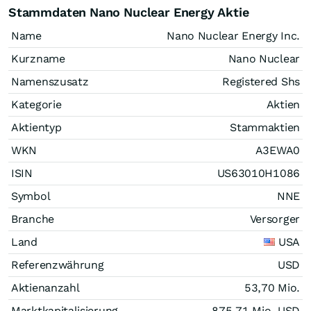
Stammdaten Nano Nuclear Energy Aktie
Name
Nano Nuclear Energy Inc.
Kurzname
Nano Nuclear
Namenszusatz
Registered Shs
Kategorie
Aktien
Aktientyp
Stammaktien
WKN
A3EWA0
ISIN
US63010H1086
Symbol
NNE
Branche
Versorger
Land
USA
Referenzwährung
USD
Aktienanzahl
53,70 Mio.
Marktkapitalisierung
875,71 Mio.
USD