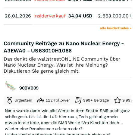
28.01.2026
28.01.2026
Insiderverkauf
34,04
USD
2.553.000,00
U
alle Insidertrades »
Community Beiträge zu Nano Nuclear Energy -
A3EWA0 - US63010H1086
Das denkt die wallstreetONLINE Community über
Nano Nuclear Energy. Was ist Ihre Meinung?
Diskutieren Sie gerne gleich mit!
90BVB09
Urgestein
112 Follower
999+ Beiträge
9.999+
Nano wurde dann wie alle Werte in dem Sektor SMR auch ganz
schön gestutzt. Ist die Luft hier raus, Tech geht allgemein
etwas in die Knie, aber die SMR Werte iVm KI sollten doch
wieder eine Renaissance erleben oder?
Leider sind die gängigen Werte immer noch nicht auf