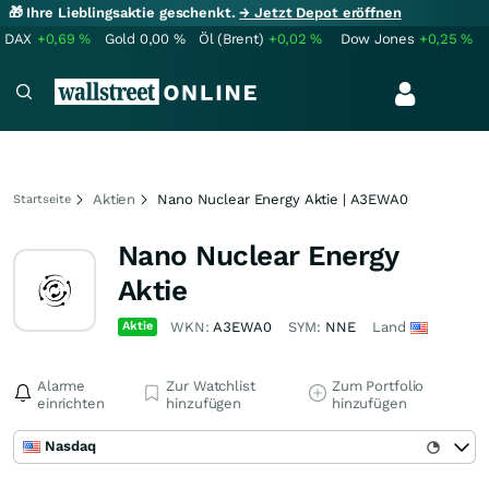
🎁 Ihre Lieblingsaktie geschenkt.
→ Jetzt Depot eröffnen
DAX
+0,69
%
Gold
0,00
%
Öl (Brent)
+0,02
%
Dow Jones
+0,25
%
Aktien
Nano Nuclear Energy Aktie | A3EWA0
Startseite
Nano Nuclear Energy
Aktie
Aktie
WKN:
A3EWA0
SYM:
NNE
Land
Alarme
Zur Watchlist
Zum Portfolio
einrichten
hinzufügen
hinzufügen
Nasdaq