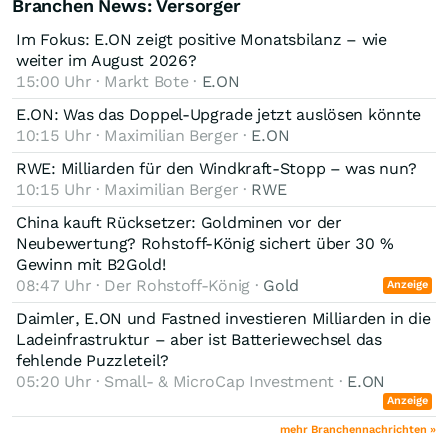
Branchen News: Versorger
Im Fokus: E.ON zeigt positive Monatsbilanz – wie
weiter im August 2026?
15:00 Uhr · Markt Bote ·
E.ON
E.ON: Was das Doppel-Upgrade jetzt auslösen könnte
10:15 Uhr · Maximilian Berger ·
E.ON
RWE: Milliarden für den Windkraft-Stopp – was nun?
10:15 Uhr · Maximilian Berger ·
RWE
​​​​​​​China kauft Rücksetzer: Goldminen vor der
Neubewertung? Rohstoff-König sichert über 30 %
Gewinn mit B2Gold!
08:47 Uhr · Der Rohstoff-König ·
Gold
Anzeige
Daimler, E.ON und Fastned investieren Milliarden in die
Ladeinfrastruktur – aber ist Batteriewechsel das
fehlende Puzzleteil?
05:20 Uhr · Small- & MicroCap Investment ·
E.ON
Anzeige
mehr Branchennachrichten »