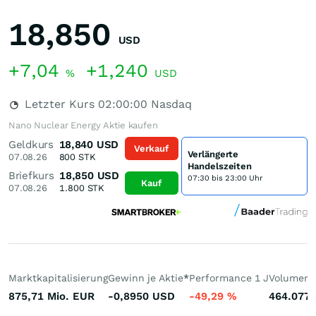
18,850
USD
+7,04
+1,240
%
USD
Letzter Kurs
02:00:00
Nasdaq
Nano Nuclear Energy Aktie kaufen
Geldkurs
18,840
USD
Verkauf
Verlängerte
07.08.26
800
STK
Handelszeiten
Briefkurs
18,850
USD
07:30 bis 23:00 Uhr
Kauf
07.08.26
1.800
STK
Marktkapitalisierung
Gewinn je Aktie
*
Performance 1 J
Volumen 
875,71 Mio.
EUR
-0,8950
USD
-49,29
%
464.077