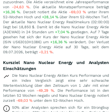
zuzuordnen. Die Aktie verzeichnet eine Jahresperformance
von
-24,63
%
. Die aktuelle Monatsperformance beträgt
+16,36
%
. Derzeit notiert die Aktie
-69,03
%
unter ihrem
52-Wochen Hoch und
+28,14
%
über ihrem 52-Wochen Tief.
Der aktuelle Nano Nuclear Energy Realtimekurs (02:00:00)
liegt bei 18,850
$
. Damit ist die Nano Nuclear Energy Aktie
(A3EWA0) in 24 Stunden um
+7,04
%
gestiegen. Auf 7 Tage
gesehen hat sich der Kurs der Nano Nuclear Energy Aktie
(ISIN US63010H1086) um
+16,36
%
verändert. Der Verlust
der Nano Nuclear Energy Aktie auf 30 Tage, seit dem
09.07.2026, beträgt
-0,21
%
.
Kursziel Nano Nuclear Energy und Analysten
Einschätzungen
Die Nano Nuclear Energy Aktien Kurs Performance und
ein Index Vergleich zeigt eine sehr schwache
Wertentwicklung über den Zeitraum von 1 Jahr mit einer
Performance von
-49,29
%
. Die Performance ist in den
letzten 52 Wochen negativ und Nano Nuclear Energy notiert
zurzeit
-69,03
%
unter dem 52-Wochen Hoch.
50% aller Analysten sprechen sich für ein Strongbuy