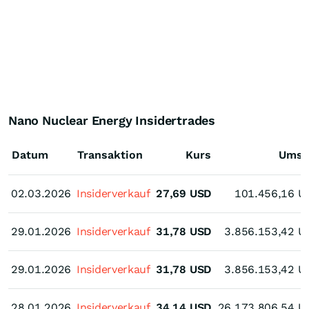
Nano Nuclear Energy Insidertrades
Datum
Transaktion
Kurs
Umsa
02.03.2026
02.03.2026
Insiderverkauf
27,69
USD
101.456,16
U
29.01.2026
29.01.2026
Insiderverkauf
31,78
USD
3.856.153,42
U
29.01.2026
29.01.2026
Insiderverkauf
31,78
USD
3.856.153,42
U
28.01.2026
28.01.2026
Insiderverkauf
34,14
USD
26.173.806,54
U