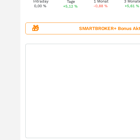
0,00
%
-0,88
%
+5,61
%
+5,12
%
🎁
SMARTBROKER+ Bonus Aktion