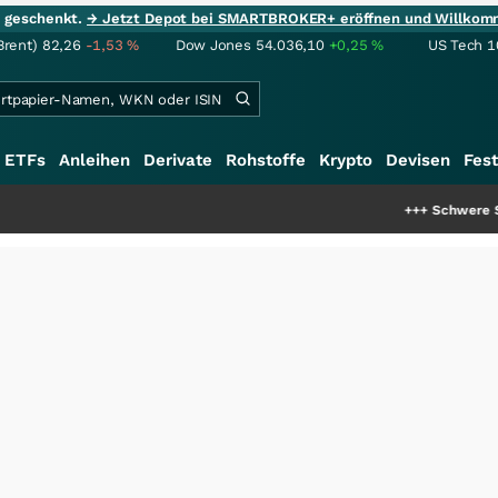
ie geschenkt.
→ Jetzt Depot bei SMARTBROKER+ eröffnen und Willkom
Brent)
82,26
-1,53
%
Dow Jones
54.036,10
+0,25
%
US Tech 1
ETFs
Anleihen
Derivate
Rohstoffe
Krypto
Devisen
Fest
+++
Schwere Seltene Erden