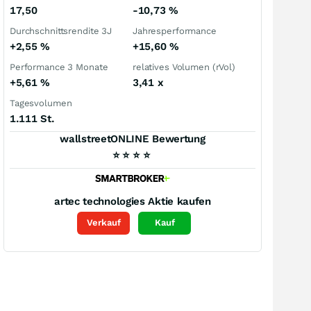
17,50
-10,73
%
Durchschnittsrendite 3J
Jahresperformance
+2,55
%
+15,60
%
Performance 3 Monate
relatives Volumen (rVol)
+5,61
%
3,41
x
Tagesvolumen
1.111 St.
wallstreetONLINE Bewertung
⭐
⭐
⭐
⭐
artec technologies
Aktie kaufen
Verkauf
Kauf