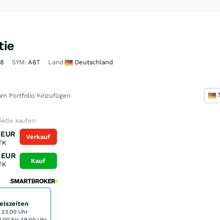
tie
58
SYM:
A6T
Land
Deutschland
m Portfolio hinzufügen
Aktie kaufen
EUR
Verkauf
TK
EUR
Kauf
TK
elszeiten
s 23:00 Uhr
:00 bis 19:00 Uhr