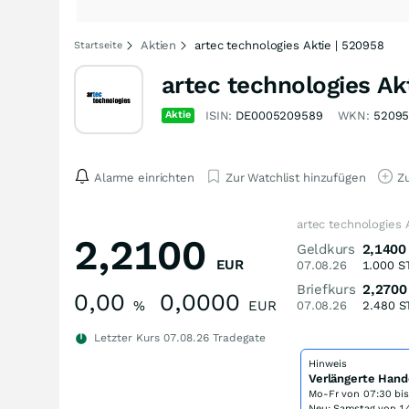
Aktien
artec technologies Aktie | 520958
Startseite
artec technologies Ak
Aktie
ISIN:
DE0005209589
WKN:
5209
Alarme einrichten
Zur Watchlist hinzufügen
Zu
artec technologies 
2,2100
Geldkurs
2,1400
EUR
07.08.26
1.000
S
Briefkurs
2,2700
0,00
0,0000
%
EUR
07.08.26
2.480
S
Letzter Kurs
07.08.26
Tradegate
Hinweis
Verlängerte Hand
Mo-Fr von
07:30 bi
Neu: Samstag von 14