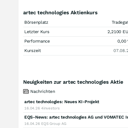
artec technologies Aktienkurs
Börsenplatz
Tradega
Letzter Kurs
2,2100
E
Performance
0,00
Kurszeit
07.08.
Neuigkeiten zur artec technologies Aktie
Nachrichten
artec technologies: Neues KI-Projekt
16.04.26
4investors
16.04.26
EQS Group AG