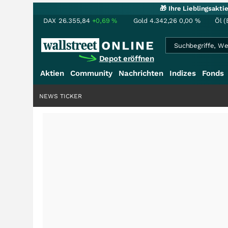
🎁 Ihre Lieblingsakt
DAX
26.355,84
+0,69
%
Gold
4.342,26
0,00
%
Öl (
Depot eröffnen
Aktien
Community
Nachrichten
Indizes
Fonds
NEWS TICKER