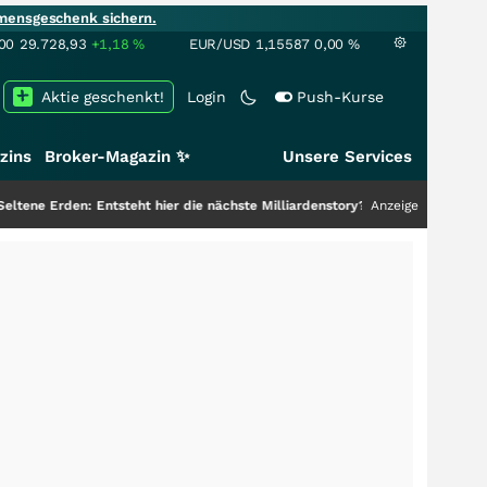
mensgeschenk sichern.
00
29.728,93
+1,18
%
EUR/USD
1,15587
0,00
%
Aktie geschenkt!
Login
Push-Kurse
zins
Broker-Magazin ✨
Unsere Services
: Entsteht hier die nächste Milliardenstory?
+++
Anzeige