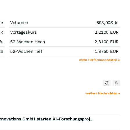
te
Volumen
693,00
Stk.
UR
Vortageskurs
2,2100
EUR
%
52-Wochen Hoch
2,8100
EUR
26
52-Wochen Tief
1,8750
EUR
mehr Performancedaten »
weitere Nachrichten »
EQS-News: artec technologies AG und VOMATEC Innovations GmbH starten KI-Forschungsprojekt CAVISIKI: Neue Plattform für intelligente Alarmbewertung und standardisierte Systemintegration in Leitstellen