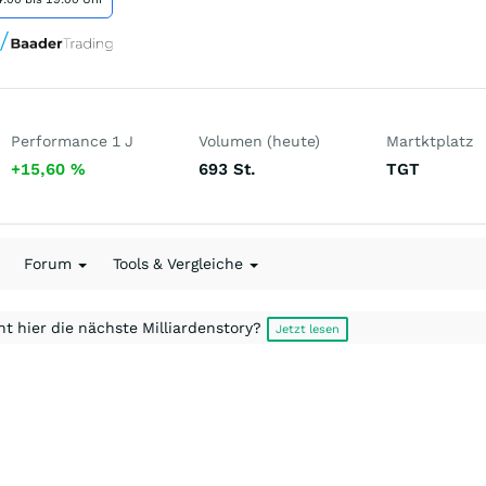
Performance 1 J
Volumen (heute)
Martktplatz
+15,60
%
693
St.
TGT
Forum
Tools & Vergleiche
t hier die nächste Milliardenstory?
Jetzt lesen