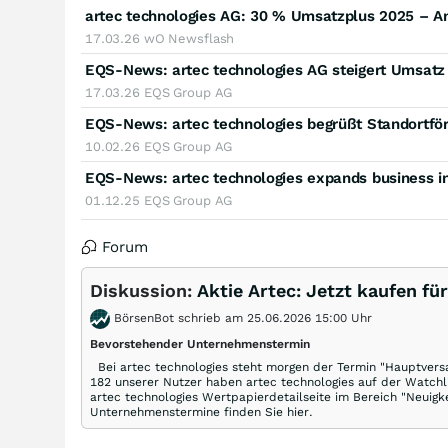
artec technologies AG: 30 % Umsatzplus 2025 – An
17.03.26
wO Newsflash
17.03.26
EQS Group AG
10.02.26
EQS Group AG
01.12.25
EQS Group AG
Forum
Diskussion:
Aktie Artec: Jetzt kaufen fü
BörsenBot schrieb am 25.06.2026 15:00 Uhr
Bevorstehender Unternehmenstermin
Bei artec technologies steht morgen der Termin "Hauptvers
182 unserer Nutzer haben artec technologies auf der Watchli
artec technologies Wertpapierdetailseite im Bereich "Neuigke
Unternehmenstermine finden Sie hier.