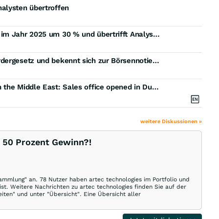
alysten übertroffen
EQS-News: artec technologies AG steigert Umsatz im Jahr 2025 um 30 % und übertrifft Analystenprognose
EQS-News: artec technologies begrüßt Standortfördergesetz und bekennt sich zur Börsennotierung im Scale-Segment
EQS-News: artec technologies expands business in the Middle East: Sales office opened in Dubai and industry expert recruited locally
weitere Diskussionen »
r 50 Prozent Gewinn?!
ammlung" an. 78 Nutzer haben artec technologies im Portfolio und
st. Weitere Nachrichten zu artec technologies finden Sie auf der
iten" und unter "Übersicht". Eine Übersicht aller