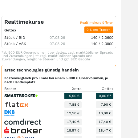
Realtimekurse
Realtimekurs öffnen
0 € pro Trade*
Gettex
Stück /
BID
07.08.26
140
/
2,0600
Stück /
ASK
07.08.26
140
/
2,3800
*ab 500 EUR Ordervolumen über gettex, zzgl. marktüblicher Spreads
und Zuwendungen | ** zzgl. marktüblicher Spreads und
Zuwendungen, mögliche Steuern und ggf. SEC Gebühr
artec technologies günstig handeln
Kostenvergleich pro Trade bei einem 5.000 € Ordervolumen, je
nach Handelsplatz
Broker
Xetra
Gettex
5,50 €
0,00 €*
7,88 €
7,90 €
12,50 €
10,00 €
17,40 €
17,40 €
18,97 €
18,47 €