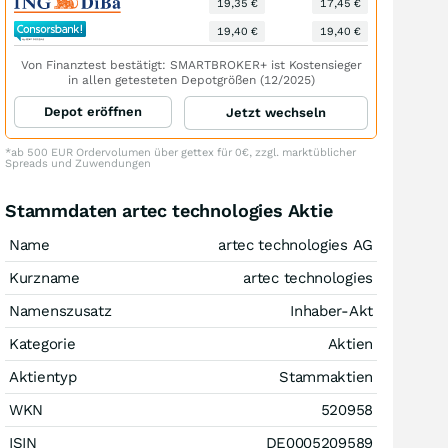
19,35 €
17,45 €
19,40 €
19,40 €
Von Finanztest bestätigt: SMARTBROKER+ ist Kostensieger
in allen getesteten Depotgrößen (12/2025)
Depot eröffnen
Jetzt wechseln
*ab 500 EUR Ordervolumen über gettex für 0€, zzgl. marktüblicher
Spreads und Zuwendungen
Stammdaten artec technologies Aktie
Name
artec technologies AG
Kurzname
artec technologies
Namenszusatz
Inhaber-Akt
Kategorie
Aktien
Aktientyp
Stammaktien
WKN
520958
ISIN
DE0005209589