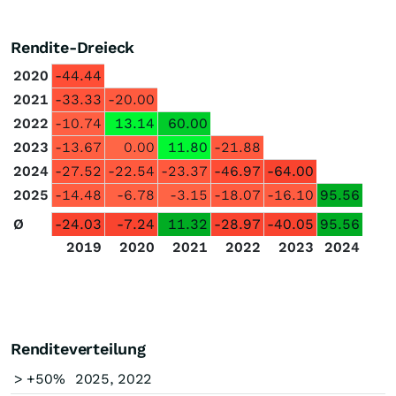
Rendite-Dreieck
2020
-44.44
2021
-33.33
-20.00
2022
-10.74
13.14
60.00
2023
-13.67
0.00
11.80
-21.88
2024
-27.52
-22.54
-23.37
-46.97
-64.00
2025
-14.48
-6.78
-3.15
-18.07
-16.10
95.56
Ø
-24.03
-7.24
11.32
-28.97
-40.05
95.56
2019
2020
2021
2022
2023
2024
Renditeverteilung
> +50%
2025, 2022