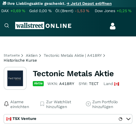
🎁 Ihre Lieblingsaktie geschenkt.
→ Jetzt Depot eröffnen
DAX
+0,69
%
Gold
0,00
%
Öl (Brent)
-1,53
%
Dow Jones
+0,25
%
Aktien
Tectonic Metals Aktie | A418RY
Startseite
Historische Kurse
Tectonic Metals Aktie
Aktie
WKN:
A418RY
SYM:
TECT
Land
Alarme
Zur Watchlist
Zum Portfolio
einrichten
hinzufügen
hinzufügen
TSX Venture