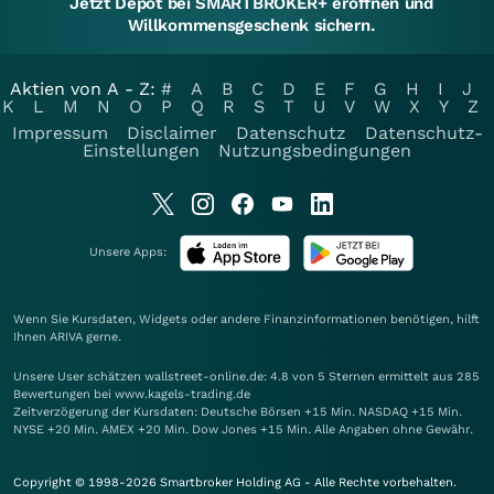
Jetzt Depot bei SMARTBROKER+ eröffnen und
Willkommensgeschenk sichern.
Aktien von A - Z:
#
A
B
C
D
E
F
G
H
I
J
K
L
M
N
O
P
Q
R
S
T
U
V
W
X
Y
Z
Impressum
Disclaimer
Datenschutz
Datenschutz-
Einstellungen
Nutzungsbedingungen
Unsere Apps:
Wenn Sie Kursdaten, Widgets oder andere Finanzinformationen benötigen, hilft
Ihnen
ARIVA
gerne.
Unsere User schätzen wallstreet-online.de: 4.8 von 5 Sternen ermittelt aus 285
Bewertungen bei www.kagels-trading.de
Zeitverzögerung der Kursdaten: Deutsche Börsen +15 Min. NASDAQ +15 Min.
NYSE +20 Min. AMEX +20 Min. Dow Jones +15 Min. Alle Angaben ohne Gewähr.
Copyright © 1998-2026 Smartbroker Holding AG - Alle Rechte vorbehalten.