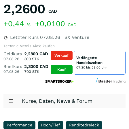
2,2600
CAD
+0,44
+0,0100
%
CAD
Letzter Kurs
07.08.26
TSX Venture
Tectonic Metals Aktie kaufen
Geldkurs
2,2800
CAD
Verkauf
Verlängerte
07.08.26
300
STK
Handelszeiten
Briefkurs
2,3000
CAD
07:30 bis 23:00 Uhr
Kauf
07.08.26
700
STK
Kurse, Daten, News & Forum
Performance
Hoch/Tief
Renditedreieck