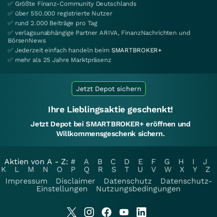
✅ Größte Finanz-Community Deutschlands
✅ über 550.000 registrierte Nutzer
✅ rund 2.000 Beiträge pro Tag
✅ verlagsunabhängige Partner ARIVA, FinanzNachrichten und
BörsenNews
✅ Jederzeit einfach handeln beim
SMARTBROKER+
✅ mehr als 25 Jahre Marktpräsenz
Jetzt Depot sichern
Ihre Lieblingsaktie geschenkt!
Jetzt Depot bei SMARTBROKER+ eröffnen und
Willkommensgeschenk sichern.
Aktien von A - Z:
#
A
B
C
D
E
F
G
H
I
J
K
L
M
N
O
P
Q
R
S
T
U
V
W
X
Y
Z
Impressum
Disclaimer
Datenschutz
Datenschutz-
Einstellungen
Nutzungsbedingungen