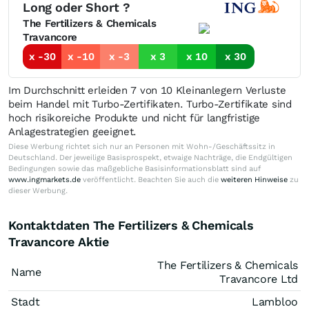
Long oder Short ?
The Fertilizers & Chemicals
Travancore
x -30
x -10
x -3
x 3
x 10
x 30
Im Durchschnitt erleiden 7 von 10 Kleinanlegern Verluste
beim Handel mit Turbo-Zertifikaten. Turbo-Zertifikate sind
hoch risikoreiche Produkte und nicht für langfristige
Anlagestrategien geeignet.
Diese Werbung richtet sich nur an Personen mit Wohn-/Geschäftssitz in
Deutschland. Der jeweilige Basisprospekt, etwaige Nachträge, die Endgültigen
Bedingungen sowie das maßgebliche Basisinformationsblatt sind auf
www.ingmarkets.de
veröffentlicht. Beachten Sie auch die
weiteren Hinweise
zu
dieser Werbung.
Kontaktdaten The Fertilizers & Chemicals
Travancore Aktie
The Fertilizers & Chemicals
Name
Travancore Ltd
Stadt
Lambloo