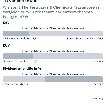
Travancore Aktie
Wie steht
The Fertilizers & Chemicals Travancore
im
Vergleich zum Durchschnitt der entsprechenden
Peergroup?
KGV
The Fertilizers & Chemicals Travancore
CF Industries Holdings
8,3
Takeda Pharmaceutical Aktie
70,2
KUV
The Fertilizers & Chemicals Travancore
Mitsubishi Chemical Group Corporation
0,2
Linde
5,9
Dividendenrendite in %
The Fertilizers & Chemicals Travancore
CSW Industrials
0,3
DIC
5,7
Werbung