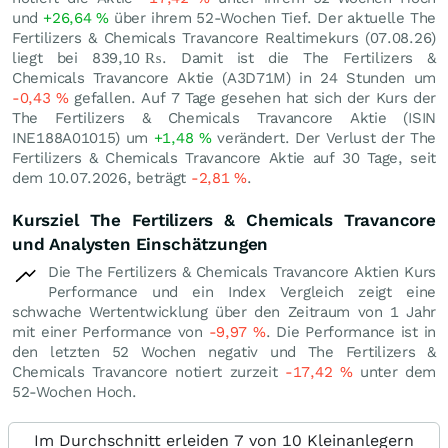
und
+26,64
%
über ihrem 52-Wochen Tief. Der aktuelle The
Fertilizers & Chemicals Travancore Realtimekurs (
07.08.26
)
liegt bei 839,10
₨
. Damit ist die The Fertilizers &
Chemicals Travancore Aktie (A3D71M) in 24 Stunden um
-0,43
%
gefallen. Auf 7 Tage gesehen hat sich der Kurs der
The Fertilizers & Chemicals Travancore Aktie (ISIN
INE188A01015) um
+1,48
%
verändert. Der Verlust der The
Fertilizers & Chemicals Travancore Aktie auf 30 Tage, seit
dem 10.07.2026, beträgt
-2,81
%
.
Kursziel The Fertilizers & Chemicals Travancore
und Analysten Einschätzungen
Die The Fertilizers & Chemicals Travancore Aktien Kurs
Performance und ein Index Vergleich zeigt eine
schwache Wertentwicklung über den Zeitraum von 1 Jahr
mit einer Performance von
-9,97
%
. Die Performance ist in
den letzten 52 Wochen negativ und The Fertilizers &
Chemicals Travancore notiert zurzeit
-17,42
%
unter dem
52-Wochen Hoch.
Im Durchschnitt erleiden 7 von 10 Kleinanlegern