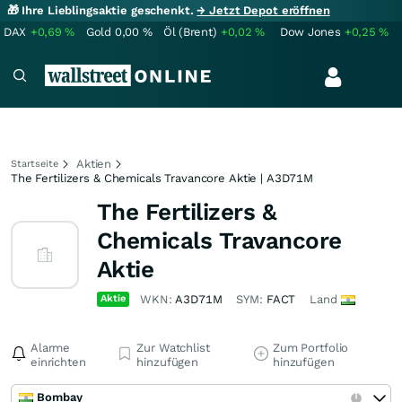
🎁 Ihre Lieblingsaktie geschenkt.
→ Jetzt Depot eröffnen
DAX
+0,69
%
Gold
0,00
%
Öl (Brent)
+0,02
%
Dow Jones
+0,25
%
Aktien
Startseite
The Fertilizers & Chemicals Travancore Aktie | A3D71M
The Fertilizers &
Chemicals Travancore
Aktie
Aktie
WKN:
A3D71M
SYM:
FACT
Land
Alarme
Zur Watchlist
Zum Portfolio
einrichten
hinzufügen
hinzufügen
Bombay