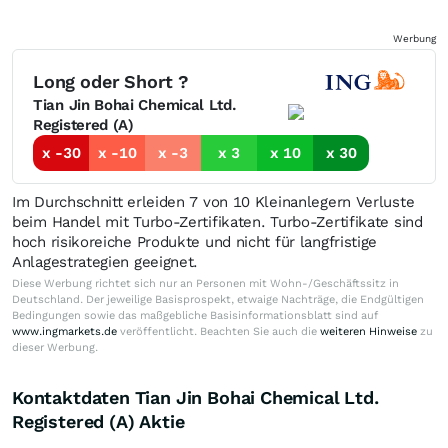
Werbung
Long oder Short ?
Tian Jin Bohai Chemical Ltd.
Registered (A)
x -30
x -10
x -3
x 3
x 10
x 30
Im Durchschnitt erleiden 7 von 10 Kleinanlegern Verluste
beim Handel mit Turbo-Zertifikaten. Turbo-Zertifikate sind
hoch risikoreiche Produkte und nicht für langfristige
Anlagestrategien geeignet.
Diese Werbung richtet sich nur an Personen mit Wohn-/Geschäftssitz in
Deutschland. Der jeweilige Basisprospekt, etwaige Nachträge, die Endgültigen
Bedingungen sowie das maßgebliche Basisinformationsblatt sind auf
www.ingmarkets.de
veröffentlicht. Beachten Sie auch die
weiteren Hinweise
zu
dieser Werbung.
Kontaktdaten Tian Jin Bohai Chemical Ltd.
Registered (A) Aktie