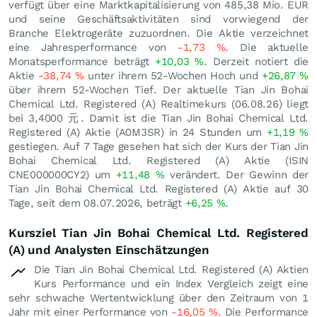
verfügt über eine Marktkapitalisierung von 485,38 Mio.
EUR
und seine Geschäftsaktivitäten sind vorwiegend der
Branche Elektrogeräte zuzuordnen. Die Aktie verzeichnet
eine Jahresperformance von
-1,73
%
. Die aktuelle
Monatsperformance beträgt
+10,03
%
. Derzeit notiert die
Aktie
-38,74
%
unter ihrem 52-Wochen Hoch und
+26,87
%
über ihrem 52-Wochen Tief. Der aktuelle Tian Jin Bohai
Chemical Ltd. Registered (A) Realtimekurs (
06.08.26
) liegt
bei 3,4000
元
. Damit ist die Tian Jin Bohai Chemical Ltd.
Registered (A) Aktie (A0M3SR) in 24 Stunden um
+1,19
%
gestiegen. Auf 7 Tage gesehen hat sich der Kurs der Tian Jin
Bohai Chemical Ltd. Registered (A) Aktie (ISIN
CNE000000CY2) um
+11,48
%
verändert. Der Gewinn der
Tian Jin Bohai Chemical Ltd. Registered (A) Aktie auf 30
Tage, seit dem 08.07.2026, beträgt
+6,25
%
.
Kursziel Tian Jin Bohai Chemical Ltd. Registered
(A) und Analysten Einschätzungen
Die Tian Jin Bohai Chemical Ltd. Registered (A) Aktien
Kurs Performance und ein Index Vergleich zeigt eine
sehr schwache Wertentwicklung über den Zeitraum von 1
Jahr mit einer Performance von
-16,05
%
. Die Performance