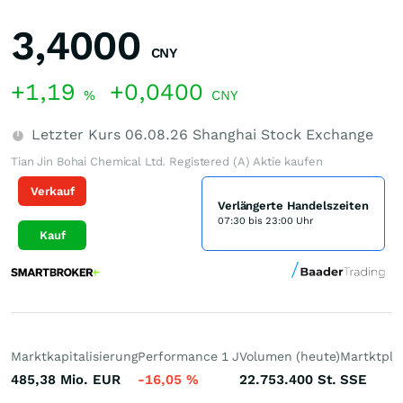
3,4000
CNY
+1,19
+0,0400
%
CNY
Letzter Kurs
06.08.26
Shanghai Stock Exchange
Tian Jin Bohai Chemical Ltd. Registered (A) Aktie kaufen
Verkauf
Verlängerte Handelszeiten
07:30 bis 23:00 Uhr
Kauf
Marktkapitalisierung
Performance 1 J
Volumen (heute)
Martktpla
485,38 Mio.
EUR
-16,05
%
22.753.400
St.
SSE