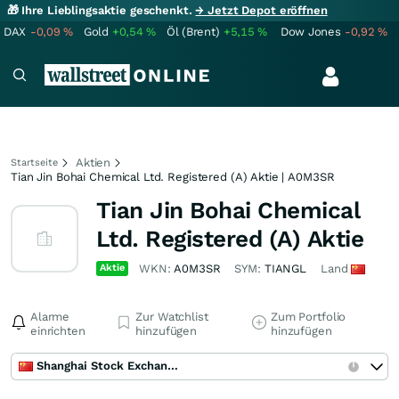
🎁 Ihre Lieblingsaktie geschenkt.
→ Jetzt Depot eröffnen
DAX
-0,09
%
Gold
+0,54
%
Öl (Brent)
+5,15
%
Dow Jones
-0,92
%
Aktien
Startseite
Tian Jin Bohai Chemical Ltd. Registered (A) Aktie | A0M3SR
Tian Jin Bohai Chemical
Ltd. Registered (A) Aktie
Aktie
WKN:
A0M3SR
SYM:
TIANGL
Land
Alarme
Zur Watchlist
Zum Portfolio
einrichten
hinzufügen
hinzufügen
Shanghai Stock Exchange