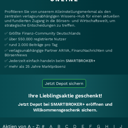
Profitieren Sie von unserem Alleinstellungsmerkmal als den
zentralen verlagsunabhängigen Wissens-Hub für einen aktuellen
und fundierten Zugang in die Börsen- und Wirtschaftswelt, um
strategische Entscheidungen zu treffen.
✅ Größte Finanz-Community Deutschlands
✅ über 550.000 registrierte Nutzer
✅ rund 2.000 Beiträge pro Tag
✅ verlagsunabhängige Partner ARIVA, FinanzNachrichten und
BörsenNews
✅ Jederzeit einfach handeln beim
SMARTBROKER+
✅ mehr als 25 Jahre Marktpräsenz
Jetzt Depot sichern
Ihre Lieblingsaktie geschenkt!
Jetzt Depot bei SMARTBROKER+ eröffnen und
Willkommensgeschenk sichern.
Aktien von A - Z:
#
A
B
C
D
E
F
G
H
I
J