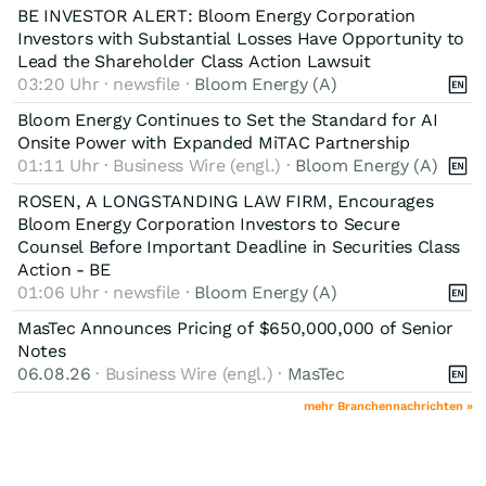
BE INVESTOR ALERT: Bloom Energy Corporation
Investors with Substantial Losses Have Opportunity to
Lead the Shareholder Class Action Lawsuit
03:20 Uhr · newsfile ·
Bloom Energy (A)
Bloom Energy Continues to Set the Standard for AI
Onsite Power with Expanded MiTAC Partnership
01:11 Uhr · Business Wire (engl.) ·
Bloom Energy (A)
ROSEN, A LONGSTANDING LAW FIRM, Encourages
Bloom Energy Corporation Investors to Secure
Counsel Before Important Deadline in Securities Class
Action - BE
01:06 Uhr · newsfile ·
Bloom Energy (A)
MasTec Announces Pricing of $650,000,000 of Senior
Notes
06.08.26
· Business Wire (engl.) ·
MasTec
mehr Branchennachrichten »