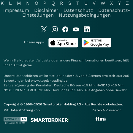
K
L
M
N
O
P
Q
R
S
T
U
V
W
X
Y
Z
Impressum
Disclaimer
Datenschutz
Datenschutz-
Einstellungen
Nutzungsbedingungen
Unsere Apps:
Wenn Sie Kursdaten, Widgets oder andere Finanzinformationen benötigen, hilft
Ihnen
ARIVA
gerne.
Unsere User schätzen wallstreet-online.de: 4.8 von 5 Sternen ermittelt aus 285
Bewertungen bei www.kagels-trading.de
Zeitverzögerung der Kursdaten: Deutsche Börsen +15 Min. NASDAQ +15 Min.
NYSE +20 Min. AMEX +20 Min. Dow Jones +15 Min. Alle Angaben ohne Gewähr.
Copyright © 1998-2026 Smartbroker Holding AG - Alle Rechte vorbehalten.
Mit Unterstützung von:
Daten & Kurse von: