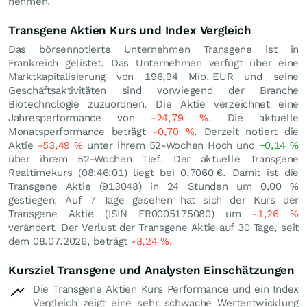
nehmen.
Transgene Aktien Kurs und Index Vergleich
Das börsennotierte Unternehmen Transgene ist in
Frankreich gelistet. Das Unternehmen verfügt über eine
Marktkapitalisierung von 196,94 Mio.
EUR
und seine
Geschäftsaktivitäten sind vorwiegend der Branche
Biotechnologie zuzuordnen. Die Aktie verzeichnet eine
Jahresperformance von
-24,79
%
. Die aktuelle
Monatsperformance beträgt
-0,70
%
. Derzeit notiert die
Aktie
-53,49
%
unter ihrem 52-Wochen Hoch und
+0,14
%
über ihrem 52-Wochen Tief. Der aktuelle Transgene
Realtimekurs (08:46:01) liegt bei 0,7060
€
. Damit ist die
Transgene Aktie (913048) in 24 Stunden um
0,00
%
gestiegen. Auf 7 Tage gesehen hat sich der Kurs der
Transgene Aktie (ISIN FR0005175080) um
-1,26
%
verändert. Der Verlust der Transgene Aktie auf 30 Tage, seit
dem 08.07.2026, beträgt
-8,24
%
.
Kursziel Transgene und Analysten Einschätzungen
Die Transgene Aktien Kurs Performance und ein Index
Vergleich zeigt eine sehr schwache Wertentwicklung