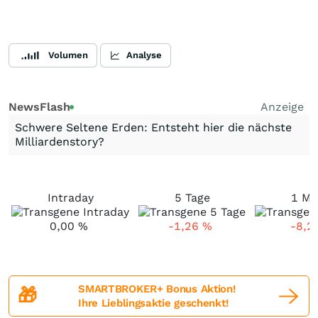
Volumen
Analyse
NewsFlash
Anzeige
Schwere Seltene Erden: Entsteht hier die nächste
Milliardenstory?
Intraday
5 Tage
1 Mo
0,00
%
-1,26
%
-8,2
SMARTBROKER+ Bonus Aktion!
🎁
Ihre Lieblingsaktie geschenkt!