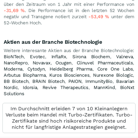
über den Zeitraum von 1 Jahr mit einer Performance von
-31,69
%
. Die Performance ist in den letzten 52 Wochen
negativ und Transgene notiert zurzeit
-53,49
%
unter dem
52-Wochen Hoch.
Aktien aus der Branche Biotechnologie
Weitere interesante Aktien aus der Branche Biotechnologie:
BioNTech
,
Evotec
,
InflaRx
,
Sirona Biochem
,
Valneva
,
NanoRepro
,
Novavax
,
Ocugen
,
Clinuvel Pharmaceuticals
,
Moderna
,
Cytodyn
,
Heidelberg Pharma
,
Core One Labs
,
Arbutus Biopharma
,
Kuros Biosciences
,
Nurexone Biologic
,
BB Biotech
,
BRAIN Biotech
,
PAION
,
ImmunityBio
,
Bavarian
Nordic
,
Idorsia
,
Revive Therapeutics
,
MannKind
,
BioNxt
Solutions
Im Durchschnitt erleiden 7 von 10 Kleinanlegern
Verluste beim Handel mit Turbo-Zertifikaten. Turbo-
Zertifikate sind hoch risikoreiche Produkte und
nicht für langfristige Anlagestrategien geeignet.