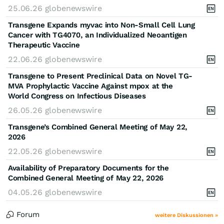
25.06.26
globenewswire
Transgene Expands myvac into Non-Small Cell Lung
Cancer with TG4070, an Individualized Neoantigen
Therapeutic Vaccine
22.06.26
globenewswire
Transgene to Present Preclinical Data on Novel TG-
MVA Prophylactic Vaccine Against mpox at the
World Congress on Infectious Diseases
26.05.26
globenewswire
Transgene’s Combined General Meeting of May 22,
2026
22.05.26
globenewswire
Availability of Preparatory Documents for the
Combined General Meeting of May 22, 2026
04.05.26
globenewswire
Forum
weitere Diskussionen »