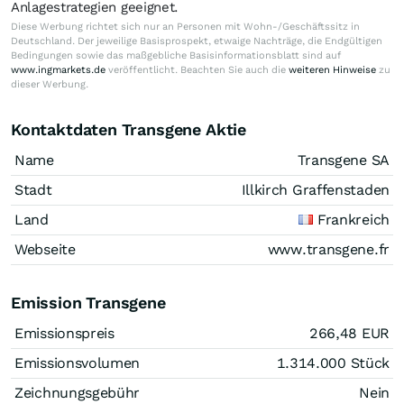
Anlagestrategien geeignet.
Diese Werbung richtet sich nur an Personen mit Wohn-/Geschäftssitz in
Deutschland. Der jeweilige Basisprospekt, etwaige Nachträge, die Endgültigen
Bedingungen sowie das maßgebliche Basisinformationsblatt sind auf
www.ingmarkets.de
veröffentlicht. Beachten Sie auch die
weiteren Hinweise
zu
dieser Werbung.
Kontaktdaten Transgene Aktie
Name
Transgene SA
Stadt
Illkirch Graffenstaden
Land
Frankreich
Webseite
www.transgene.fr
Emission Transgene
Emissionspreis
266,48
EUR
Emissionsvolumen
1.314.000
Stück
Zeichnungsgebühr
Nein