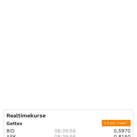
Realtimekurse
Gettex
0 € pro Trade*
BID
08:39:56
0,5970
ASK
08:39:56
0,8150