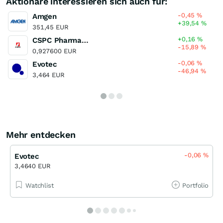
Aktionäre interessieren sich auch für:
-0,45
%
Amgen
+39,54
%
351,45 EUR
+0,16
%
CSPC Pharmaceutical Group
-15,89
%
0,927600 EUR
-0,06
%
Evotec
-46,94
%
3,464 EUR
Mehr entdecken
-0,06
%
Evotec
3,4640 EUR
Watchlist
Portfolio