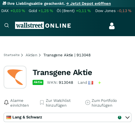
🎁 Ihre Lieblingsaktie geschenkt.
→ Jetzt Depot eröffnen
DAX
+0,03
%
Gold
+1,25
%
Öl (Brent)
+0,11
%
Dow Jones
-0,13
%
Aktien
Transgene Aktie | 913048
Startseite
Transgene Aktie
Aktie
WKN:
913048
Land
Alarme
Zur Watchlist
Zum Portfolio
einrichten
hinzufügen
hinzufügen
Lang & Schwarz