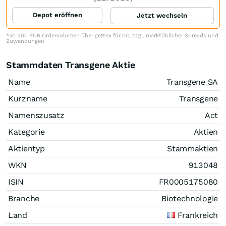
Depot eröffnen
Jetzt wechseln
*ab 500 EUR Ordervolumen über gettex für 0€, zzgl. marktüblicher Spreads und
Zuwendungen
Stammdaten Transgene Aktie
Name
Transgene SA
Kurzname
Transgene
Namenszusatz
Act
Kategorie
Aktien
Aktientyp
Stammaktien
WKN
913048
ISIN
FR0005175080
Branche
Biotechnologie
Land
Frankreich