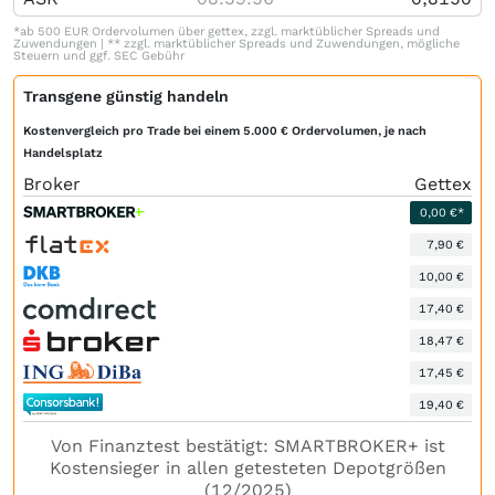
*ab 500 EUR Ordervolumen über gettex, zzgl. marktüblicher Spreads und
Zuwendungen | ** zzgl. marktüblicher Spreads und Zuwendungen, mögliche
Steuern und ggf. SEC Gebühr
Transgene günstig handeln
Kostenvergleich pro Trade bei einem 5.000 € Ordervolumen, je nach
Handelsplatz
Broker
Gettex
0,00 €*
7,90 €
10,00 €
17,40 €
18,47 €
17,45 €
19,40 €
Von Finanztest bestätigt: SMARTBROKER+ ist
Kostensieger in allen getesteten Depotgrößen
(12/2025)