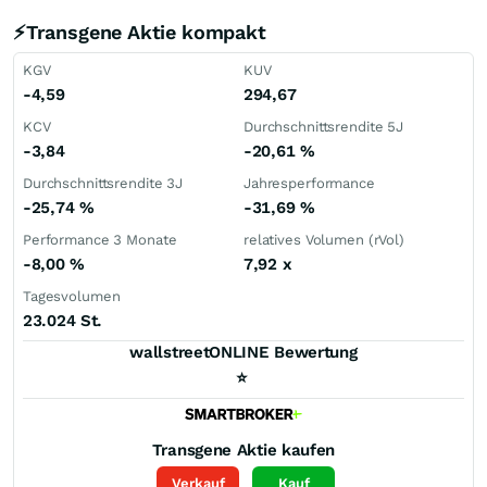
⚡Transgene Aktie kompakt
KGV
KUV
-4,59
294,67
KCV
Durchschnittsrendite 5J
-3,84
-20,61
%
Durchschnittsrendite 3J
Jahresperformance
-25,74
%
-31,69
%
Performance 3 Monate
relatives Volumen (rVol)
-8,00
%
7,92
x
Tagesvolumen
23.024 St.
wallstreetONLINE Bewertung
⭐
Transgene
Aktie kaufen
Verkauf
Kauf