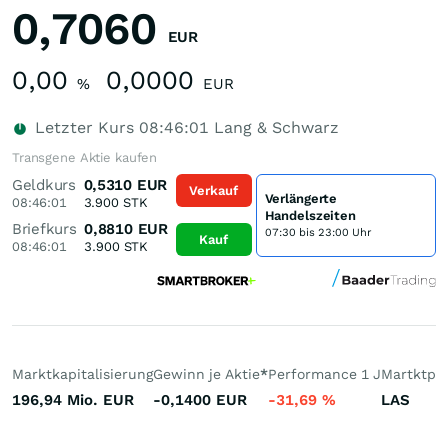
0,7060
EUR
0,00
0,0000
%
EUR
Letzter Kurs
08:46:01
Lang & Schwarz
Transgene Aktie kaufen
Geldkurs
0,5310
EUR
Verkauf
Verlängerte
08:46:01
3.900
STK
Handelszeiten
Briefkurs
0,8810
EUR
07:30 bis 23:00 Uhr
Kauf
08:46:01
3.900
STK
Marktkapitalisierung
Gewinn je Aktie
*
Performance 1 J
Martktpla
196,94 Mio.
EUR
-0,1400
EUR
-31,69
%
LAS