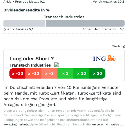
A-Mark Precious Metals
0,1
Verisk Analytics
10,1
Dividendenrendite in %
Transtech Industries
Quanta Services
0,1
Robert Half International
6,0
Werbung
Long oder Short ?
Transtech Industries
x -30
x -10
x -3
x 3
x 10
x 30
Im Durchschnitt erleiden 7 von 10 Kleinanlegern Verluste
beim Handel mit Turbo-Zertifikaten. Turbo-Zertifikate sind
hoch risikoreiche Produkte und nicht für langfristige
Anlagestrategien geeignet.
Diese Werbung richtet sich nur an Personen mit Wohn-/Geschäftssitz in
Deutschland. Der jeweilige Basisprospekt, etwaige Nachträge, die Endgültigen
Bedingungen sowie das maßgebliche Basisinformationsblatt sind auf
www.ingmarkets.de
veröffentlicht. Beachten Sie auch die
weiteren Hinweise
zu