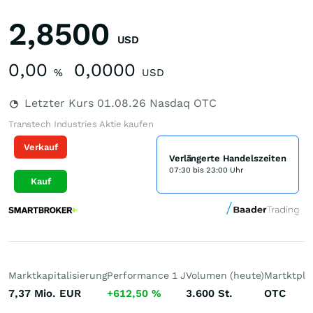
2,8500
USD
0,00
0,0000
%
USD
Letzter Kurs
01.08.26
Nasdaq OTC
Transtech Industries Aktie kaufen
Verkauf
Verlängerte Handelszeiten
07:30 bis 23:00 Uhr
Kauf
Marktkapitalisierung
Performance 1 J
Volumen (heute)
Martktpla
7,37 Mio.
EUR
+612,50
%
3.600
St.
OTC