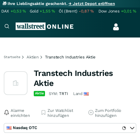
🎁 Ihre Lieblingsaktie geschenkt.
→ Jetzt Depot eröffnen
DAX
+0,53
%
Gold
+1,55
%
Öl (Brent)
-0,87
%
Dow Jones
+0,01
%
Aktien
Transtech Industries Aktie
Startseite
Transtech Industries
Aktie
Aktie
SYM:
TRTI
Land
Alarme
Zur Watchlist
Zum Portfolio
einrichten
hinzufügen
hinzufügen
Nasdaq OTC