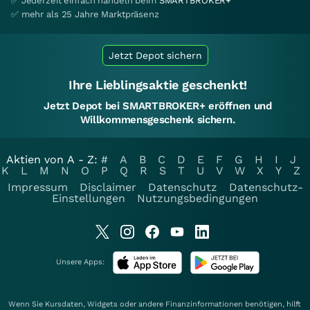
✅ Jederzeit einfach handeln beim
SMARTBROKER+
✅ mehr als 25 Jahre Marktpräsenz
Jetzt Depot sichern
Ihre Lieblingsaktie geschenkt!
Jetzt Depot bei SMARTBROKER+ eröffnen und
Willkommensgeschenk sichern.
Aktien von A - Z:
#
A
B
C
D
E
F
G
H
I
J
K
L
M
N
O
P
Q
R
S
T
U
V
W
X
Y
Z
Impressum
Disclaimer
Datenschutz
Datenschutz-
Einstellungen
Nutzungsbedingungen
Unsere Apps:
Wenn Sie Kursdaten, Widgets oder andere Finanzinformationen benötigen, hilft