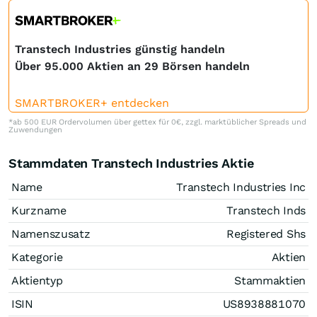
Transtech Industries günstig handeln
Über 95.000 Aktien an 29 Börsen handeln
SMARTBROKER+ entdecken
*ab 500 EUR Ordervolumen über gettex für 0€, zzgl. marktüblicher Spreads und
Zuwendungen
Stammdaten Transtech Industries Aktie
Name
Transtech Industries Inc
Kurzname
Transtech Inds
Namenszusatz
Registered Shs
Kategorie
Aktien
Aktientyp
Stammaktien
ISIN
US8938881070